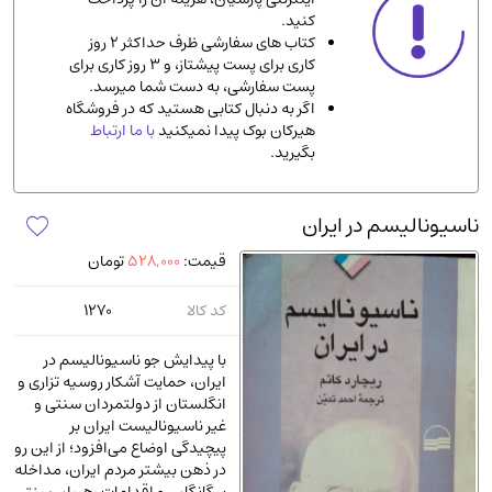
کنید.
ادیان و مذاهب
(142)
کتاب های سفارشی ظرف حداکثر 2 روز
دانشگاهی و آموزشی
(534)
کاری برای پست پیشتاز، و 3 روز کاری برای
پست سفارشی، به دست شما میرسد.
اقتصادی، بازاریابی و مالی
(56)
اگر به دنبال کتابی هستید که در فروشگاه
کتاب های متفرقه
(102)
هیرکان بوک پیدا نمیکنید
با ما ارتباط
بگیرید.
علمی
(92)
پزشکی
(140)
ناسیونالیسم در ایران
کامپیوتر و نرم افزار
(13)
قیمت:
528,000
تومان
ورزشی و تربیت بدنی
(34)
آشپزی و خوراکی
(25)
کد کالا
1270
سرگرمی و بازی
(7)
با پیدایش جو ناسیونالیسم در
سیاسی
(116)
ایران، حمایت آشکار روسیه تزاری و
انگلستان از دولتمردان سنتی و
رمان و داستان خارجی
(489)
غیر ناسیونالیست ایران بر
حقوقی و قانون
(47)
پیچیدگی اوضاع می‌افزود؛ از این رو
در ذهن بیشتر مردم ایران، مداخله
کتاب های مصور رنگی و گلاسه
(23)