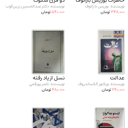
خاطرات بوریس باژانوف
دو قرن سکوت
نویسنده: بوریس با ژانوف
نویسنده: دکتر عبدالحسین زرین‌کوب
348,000
تومان
540,000
تومان
عدالت
نسل از یاد رفته
نویسنده: ویکتور آلکساندروف
نویسنده: ناصر پورقمی
240,000
تومان
480,000
تومان