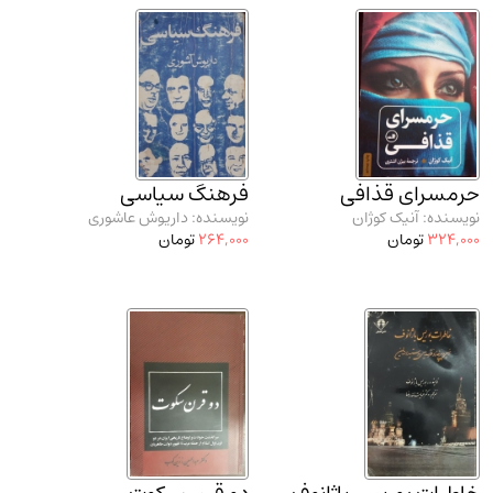
مدرسان شریف و انتشارت ارشد کتاب‌های..
(2)
دانشگاه پیامـ نور
(10)
حرمسرای قذافی
فرهنگ سیاسی
نویسنده: آنیک کوژان
نویسنده: داریوش عاشوری
324,000
تومان
264,000
تومان