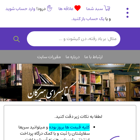
سبد شما
علاقه ها
درود!
وارد حساب شوید
و یا
یک حساب باز کنید.
تاریخی و فرهنگی
(838)
رمان و داستان ایرانی
(307)
هنر و موسیقی
(61)
ارتباط با ما
درباره ما
مقررات سایت
روانشناسی
(357)
انگلیسی و زبان خارجی
(14)
کودکان و نوجوانان
(76)
کتب نادر و کمیاب
(19)
روانشناسی
(112)
طب گیاهی و سنتی
(45)
لطفا به نکات زیر دقت کنید.
فلسفه و جامعه شناسی
(151)
کلیه قیمت ها بروز بوده
و میتوانید سریعا
سفارشتان را ثبت و با کمک درگاه پرداخت
ادبیات و شعر
(511)
اینترنتی پارسیان، هزینه آن را پرداخت