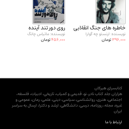
خاطره‌ های جنگ انقلابی
روی دور تند آینده
نویسنده: ارنستو چه گوارا
نویسنده: ماتیاس چانگ
396,000
تومان
456,000
تومان
کتابسرای هیرکان
هزاران جلد کتاب نادر، نو، قدیمی و کمیاب، تاریخی، ادبیات، فلسفه،
اجتماعی، هنری، روانشناسی، سیاسی، دینی، علمی، رمان، عمومی و
غیره، مجله، روزنامه، درسی، دانشگاهی، ارشد و دکترا، ارسال به سراسر
ایران
ارتباط با ما