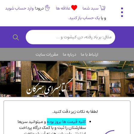
سبد شما
علاقه ها
درود!
وارد حساب شوید
و یا
یک حساب باز کنید.
تاریخی و فرهنگی
(838)
رمان و داستان ایرانی
(307)
هنر و موسیقی
(61)
ارتباط با ما
درباره ما
مقررات سایت
روانشناسی
(357)
انگلیسی و زبان خارجی
(14)
کودکان و نوجوانان
(76)
کتب نادر و کمیاب
(19)
روانشناسی
(112)
طب گیاهی و سنتی
(45)
لطفا به نکات زیر دقت کنید.
فلسفه و جامعه شناسی
(151)
کلیه قیمت ها بروز بوده
و میتوانید سریعا
سفارشتان را ثبت و با کمک درگاه پرداخت
ادبیات و شعر
(511)
اینترنتی پارسیان، هزینه آن را پرداخت