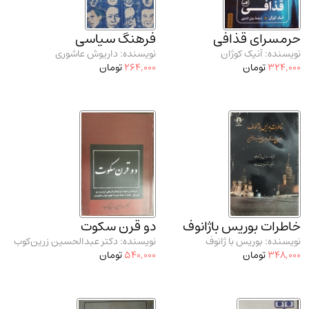
مدرسان شریف و انتشارت ارشد کتاب‌های..
(2)
دانشگاه پیامـ نور
(10)
حرمسرای قذافی
فرهنگ سیاسی
نویسنده: آنیک کوژان
نویسنده: داریوش عاشوری
324,000
تومان
264,000
تومان
خاطرات بوریس باژانوف
دو قرن سکوت
نویسنده: بوریس با ژانوف
نویسنده: دکتر عبدالحسین زرین‌کوب
348,000
تومان
540,000
تومان