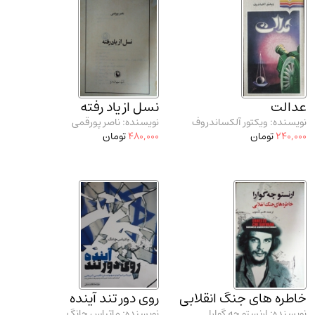
عدالت
نسل از یاد رفته
نویسنده: ویکتور آلکساندروف
نویسنده: ناصر پورقمی
240,000
تومان
480,000
تومان
خاطره‌ های جنگ انقلابی
روی دور تند آینده
نویسنده: ارنستو چه گوارا
نویسنده: ماتیاس چانگ