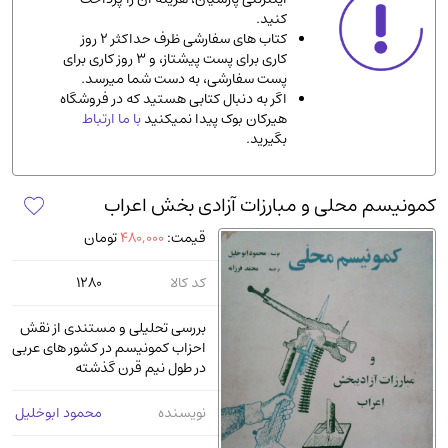
کنید.
ادیان و مذاهب
(142)
کتاب های سفارشی ظرف حداکثر 2 روز
دانشگاهی و آموزشی
(534)
کاری برای پست پیشتاز، و 3 روز کاری برای
پست سفارشی، به دست شما میرسد.
اقتصادی، بازاریابی و مالی
(56)
اگر به دنبال کتابی هستید که در فروشگاه
کتاب های متفرقه
(102)
هیرکان بوک پیدا نمیکنید
با ما ارتباط
بگیرید.
علمی
(92)
پزشکی
(140)
کمونیسم محلی و مبارزات آزادی بخش اعراب
کامپیوتر و نرم افزار
(13)
قیمت:
480,000
تومان
ورزشی و تربیت بدنی
(34)
آشپزی و خوراکی
(25)
کد کالا
1280
سرگرمی و بازی
(7)
بررسی تحلیلی و مستندی از نقش
سیاسی
(116)
احزاب کمونیسم در کشور های عربی
در طول نیم قرن گذشته
رمان و داستان خارجی
(489)
حقوقی و قانون
(47)
نویسنده
محمود ابوخلیل
کتاب های مصور رنگی و گلاسه
(23)