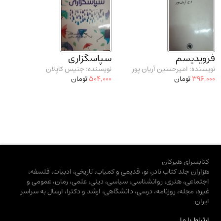
فرویدیسم
سپاسگزاری
نویسنده: امیرحسین آریان پور
نویسنده: جنیس کاپلان
396,000
تومان
504,000
تومان
کتابسرای هیرکان
هزاران جلد کتاب نادر، نو، قدیمی و کمیاب، تاریخی، ادبیات، فلسفه،
اجتماعی، هنری، روانشناسی، سیاسی، دینی، علمی، رمان، عمومی و
غیره، مجله، روزنامه، درسی، دانشگاهی، ارشد و دکترا، ارسال به سراسر
ایران
ارتباط با ما