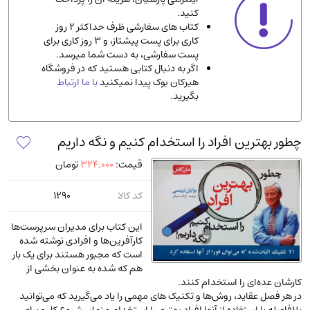
کنید.
ادیان و مذاهب
(142)
کتاب های سفارشی ظرف حداکثر 2 روز
دانشگاهی و آموزشی
(534)
کاری برای پست پیشتاز، و 3 روز کاری برای
پست سفارشی، به دست شما میرسد.
اقتصادی، بازاریابی و مالی
(56)
اگر به دنبال کتابی هستید که در فروشگاه
کتاب های متفرقه
(102)
هیرکان بوک پیدا نمیکنید
با ما ارتباط
بگیرید.
علمی
(92)
پزشکی
(140)
چطور بهترین افراد را استخدام کنیم و نگه داریم
کامپیوتر و نرم افزار
(13)
قیمت:
324,000
تومان
ورزشی و تربیت بدنی
(34)
آشپزی و خوراکی
(25)
کد کالا
1290
سرگرمی و بازی
(7)
این کتاب برای مدیران سرپرست‌ها
سیاسی
(116)
کارآفرین‌ها و افرادی نوشته شده
است که مجبور هستند برای یک بار
رمان و داستان خارجی
(489)
هم که شده به عنوان بخشی از
حقوقی و قانون
(47)
کارشان عده‌ای را استخدام کنند.
در هر فصل عقاید، روش‌ها و تکنیک‌ های مهمی را یاد می‌گیرید که می‌توانید
کتاب های مصور رنگی و گلاسه
(23)