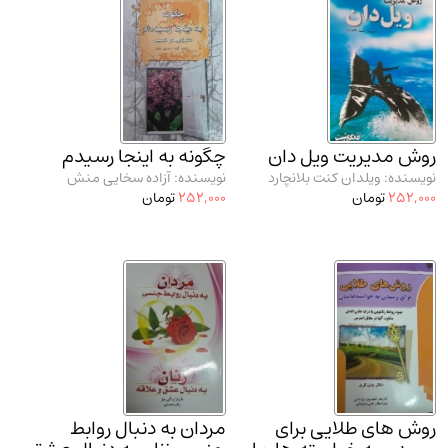
مدرسان شریف و انتشارت ارشد کتاب‌های..
(2)
دانشگاه پیامـ نور
(10)
روش مدیریت ویل دان
چگونه به اینجا رسیدم
نویسنده: ویلدان کنت بلانچارد
نویسنده: آزاده سخایی منش
252,000
تومان
252,000
تومان
روش های طلایی برای
مردان به دنبال روابط