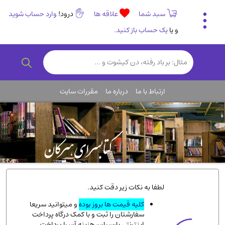
سبد شما
علاقه ها
درود!
وارد حساب شوید
و یا
یک حساب باز کنید.
تاریخی و فرهنگی
(838)
رمان و داستان ایرانی
(307)
هنر و موسیقی
(61)
ارتباط با ما
درباره ما
مقررات سایت
روانشناسی
(357)
انگلیسی و زبان خارجی
(14)
کودکان و نوجوانان
(76)
کتب نادر و کمیاب
(19)
روانشناسی
(112)
طب گیاهی و سنتی
(45)
لطفا به نکات زیر دقت کنید.
فلسفه و جامعه شناسی
(151)
کلیه قیمت ها بروز بوده
و میتوانید سریعا
سفارشتان را ثبت و با کمک درگاه پرداخت
ادبیات و شعر
(511)
اینترنتی پارسیان، هزینه آن را پرداخت