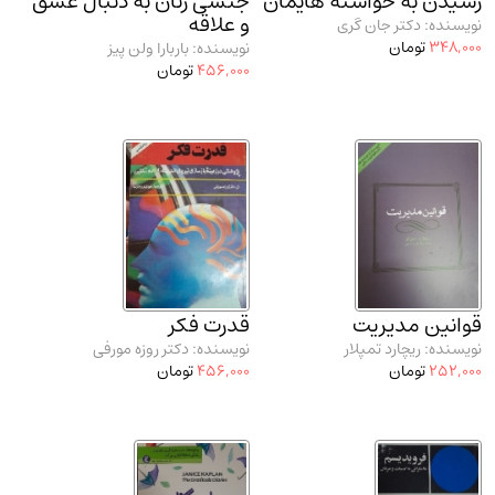
رسیدن به خواسته هایمان
جنسی زنان به دنبال عشق
و علاقه
نویسنده: دکتر جان گری
348,000
تومان
نویسنده: باربارا ولن پیز
456,000
تومان
قوانین مدیریت
قدرت فکر
نویسنده: ریچارد تمپلار
نویسنده: دکتر روزه مورفی
252,000
تومان
456,000
تومان