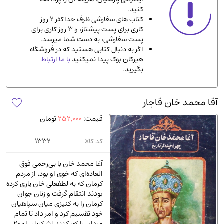
کنید.
ادیان و مذاهب
(142)
کتاب های سفارشی ظرف حداکثر 2 روز
دانشگاهی و آموزشی
(534)
کاری برای پست پیشتاز، و 3 روز کاری برای
پست سفارشی، به دست شما میرسد.
اقتصادی، بازاریابی و مالی
(56)
اگر به دنبال کتابی هستید که در فروشگاه
کتاب های متفرقه
(102)
هیرکان بوک پیدا نمیکنید
با ما ارتباط
بگیرید.
علمی
(92)
پزشکی
(140)
آقا محمد خان قاجار
کامپیوتر و نرم افزار
(13)
قیمت:
252,000
تومان
ورزشی و تربیت بدنی
(34)
آشپزی و خوراکی
(25)
کد کالا
1332
سرگرمی و بازی
(7)
آغا محمد خان با بی‌رحمی فوق
سیاسی
(116)
العاده‌ای که خوی او بود، از مردم
کرمان که به لطفعلی خان یاری کرده
رمان و داستان خارجی
(489)
بودند انتقام گرفت و زنان جوان
حقوقی و قانون
(47)
کرمان را به کنیزی میان سپاهیان
خود تقسیم کرد و امر داد تا تمام
کتاب های مصور رنگی و گلاسه
(23)