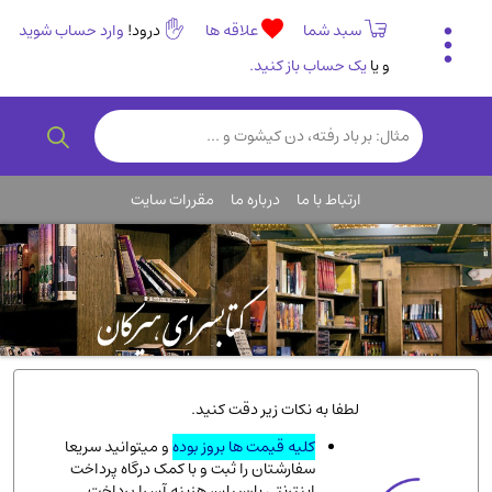
سبد شما
علاقه ها
درود!
وارد حساب شوید
و یا
یک حساب باز کنید.
تاریخی و فرهنگی
(838)
رمان و داستان ایرانی
(307)
هنر و موسیقی
(61)
ارتباط با ما
درباره ما
مقررات سایت
روانشناسی
(357)
انگلیسی و زبان خارجی
(14)
کودکان و نوجوانان
(76)
کتب نادر و کمیاب
(19)
روانشناسی
(112)
طب گیاهی و سنتی
(45)
لطفا به نکات زیر دقت کنید.
فلسفه و جامعه شناسی
(151)
کلیه قیمت ها بروز بوده
و میتوانید سریعا
سفارشتان را ثبت و با کمک درگاه پرداخت
ادبیات و شعر
(511)
اینترنتی پارسیان، هزینه آن را پرداخت