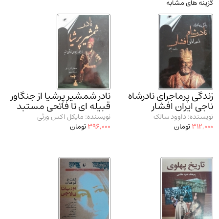
گزینه های مشابه
مدرسان شریف و انتشارت ارشد کتاب‌های..
(2)
دانشگاه پیامـ نور
(10)
زندگی پرماجرای نادرشاه
نادر شمشیر پرشیا از جنگاور
ناجی ایران افشار
قبیله ای تا فاتحی مستبد
نویسنده: داوود سالک
نویسنده: مایکل اکس ورثی
312,000
تومان
396,000
تومان