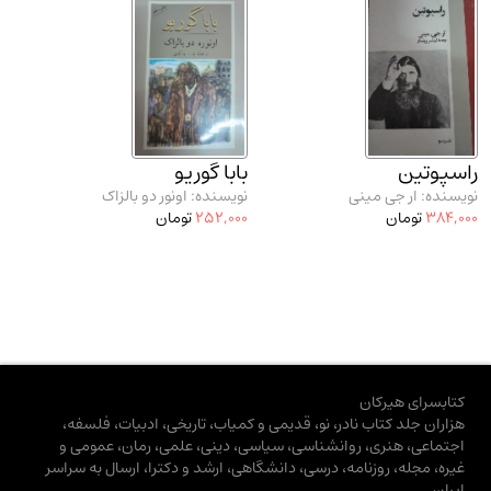
راسپوتین
بابا گوریو
نویسنده: ار جی مینی
نویسنده: اونور دو بالزاک
384,000
تومان
252,000
تومان
کتابسرای هیرکان
هزاران جلد کتاب نادر، نو، قدیمی و کمیاب، تاریخی، ادبیات، فلسفه،
اجتماعی، هنری، روانشناسی، سیاسی، دینی، علمی، رمان، عمومی و
غیره، مجله، روزنامه، درسی، دانشگاهی، ارشد و دکترا، ارسال به سراسر
ایران