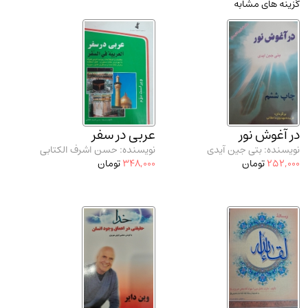
گزینه های مشابه
مدرسان شریف و انتشارت ارشد کتاب‌های..
(2)
دانشگاه پیامـ نور
(10)
در آغوش نور
عربی در سفر
نویسنده: بتی جین آیدی
نویسنده: حسن اشرف الکتابی
252,000
تومان
348,000
تومان