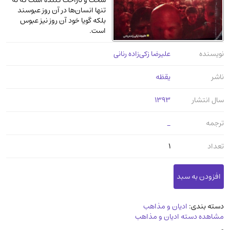
سخت و ناراحت کننده است که نه
عرفانی و سلوک
(45)
تنها انسان‌ها در آن روز عبوسند
بلکه گویا خود آن روز نیز عبوس
الکترونیک
(11)
است.
دایره المعارف و فرهنگ
(13)
نویسنده
علیرضا زکی‌زاده رنانی
علوم غریبه و شهودی
(16)
معماری، عمران و شهرسازی
(29)
ناشر
یقظه
سینما و فیلم
(54)
سال انتشار
1393
کتاب های قدیمی دینی و مذهبی
(14)
ترجمه
_
طراحی هنر و نقاشی و مجسمه سازی
(26)
زندگینامه شهدا
(9)
تعداد
1
کتاب چاپ سنگی و کتاب خطی قدیمی
جغرافیا
(9)
استخدامی و کاریابی دولتی و خصوصی.سوالـات
دسته بندی:
ادیان و مذاهب
و آزمونها
(2)
مشاهده دسته ادیان و مذاهب
آموزشی و کنکوری