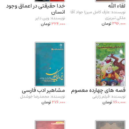
لقاء الله
خدا حقیقتی در اعماق وجود
انسان
نویسنده: عارف کامل میرزا جواد آقا
ملکی تبریزی
نویسنده: وین دایر
396,000
تومان
324,000
تومان
قصه های چهارده معصوم
مشاهیر ادب فارسی
نویسنده: فیلم زارعی
نویسنده: محمدرضا خوشدل
760,000
تومان
276,000
تومان