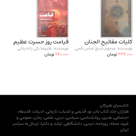
کلیات مفاتیح الجنان
قیامت روز حسرت عظیم
نویسنده: مرحوم شیخ عباس قمی
نویسنده: علیرضا زکی زاده رنانی
324,000
تومان
240,000
تومان
کتابسرای هیرکان
هزاران جلد کتاب نادر، نو، قدیمی و کمیاب، تاریخی، ادبیات، فلسفه،
اجتماعی، هنری، روانشناسی، سیاسی، دینی، علمی، رمان، عمومی و
غیره، مجله، روزنامه، درسی، دانشگاهی، ارشد و دکترا، ارسال به سراسر
ایران