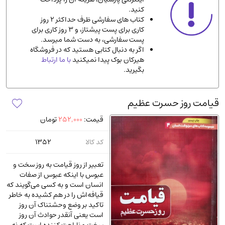
کنید.
ادیان و مذاهب
(142)
کتاب های سفارشی ظرف حداکثر 2 روز
دانشگاهی و آموزشی
(534)
کاری برای پست پیشتاز، و 3 روز کاری برای
پست سفارشی، به دست شما میرسد.
اقتصادی، بازاریابی و مالی
(56)
اگر به دنبال کتابی هستید که در فروشگاه
کتاب های متفرقه
(102)
هیرکان بوک پیدا نمیکنید
با ما ارتباط
بگیرید.
علمی
(92)
پزشکی
(140)
قیامت روز حسرت عظیم
کامپیوتر و نرم افزار
(13)
قیمت:
252,000
تومان
ورزشی و تربیت بدنی
(34)
آشپزی و خوراکی
(25)
کد کالا
1352
سرگرمی و بازی
(7)
تعبیر از روز قیامت به روز سخت و
سیاسی
(116)
عبوس با اینکه عبوس از صفات
انسان است و به کسی می‌گویند که
رمان و داستان خارجی
(489)
قیافه‌اش را در هم کشیده به خاطر
حقوقی و قانون
(47)
تاکید بر وضع وحشتناک آن روز
است یعنی آنقدر حوادث آن روز
کتاب های مصور رنگی و گلاسه
(23)