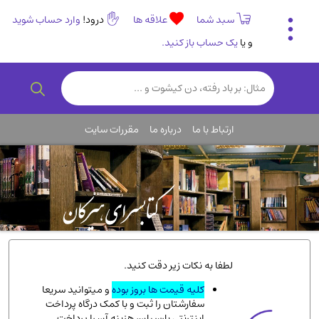
سبد شما
علاقه ها
درود!
وارد حساب شوید
و یا
یک حساب باز کنید.
تاریخی و فرهنگی
(838)
رمان و داستان ایرانی
(307)
هنر و موسیقی
(61)
ارتباط با ما
درباره ما
مقررات سایت
روانشناسی
(357)
انگلیسی و زبان خارجی
(14)
کودکان و نوجوانان
(76)
کتب نادر و کمیاب
(19)
روانشناسی
(112)
طب گیاهی و سنتی
(45)
لطفا به نکات زیر دقت کنید.
فلسفه و جامعه شناسی
(151)
کلیه قیمت ها بروز بوده
و میتوانید سریعا
سفارشتان را ثبت و با کمک درگاه پرداخت
ادبیات و شعر
(511)
اینترنتی پارسیان، هزینه آن را پرداخت