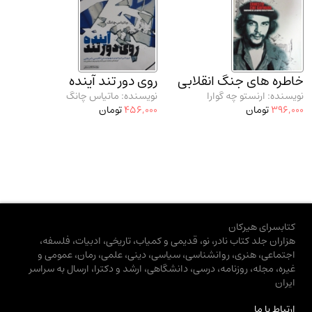
خاطره‌ های جنگ انقلابی
روی دور تند آینده
نویسنده: ارنستو چه گوارا
نویسنده: ماتیاس چانگ
396,000
تومان
456,000
تومان
کتابسرای هیرکان
هزاران جلد کتاب نادر، نو، قدیمی و کمیاب، تاریخی، ادبیات، فلسفه،
اجتماعی، هنری، روانشناسی، سیاسی، دینی، علمی، رمان، عمومی و
غیره، مجله، روزنامه، درسی، دانشگاهی، ارشد و دکترا، ارسال به سراسر
ایران
ارتباط با ما