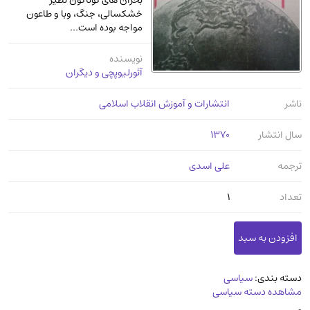
بحران های گوناگون نظیر
عرفانی و سلوک
(45)
خشکسالی، جنگ، وبا و طاعون
مواجه بوده است...
الکترونیک
(11)
دایره المعارف و فرهنگ
(13)
نویسنده
آئورلیوپچی و دیگران
علوم غریبه و شهودی
(16)
معماری، عمران و شهرسازی
(29)
ناشر
انتشارات و آموزش انقلاب اسلامی
سینما و فیلم
(54)
سال انتشار
1370
کتاب های قدیمی دینی و مذهبی
(14)
ترجمه
علی اسدی
طراحی هنر و نقاشی و مجسمه سازی
(26)
زندگینامه شهدا
(9)
تعداد
1
کتاب چاپ سنگی و کتاب خطی قدیمی
جغرافیا
(9)
استخدامی و کاریابی دولتی و خصوصی.سوالـات
دسته بندی:
سیاسی
و آزمونها
(2)
مشاهده دسته سیاسی
آموزشی و کنکوری