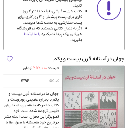
کنید.
ادیان و مذاهب
(142)
کتاب های سفارشی ظرف حداکثر 2 روز
دانشگاهی و آموزشی
(534)
کاری برای پست پیشتاز، و 3 روز کاری برای
پست سفارشی، به دست شما میرسد.
اقتصادی، بازاریابی و مالی
(56)
اگر به دنبال کتابی هستید که در فروشگاه
کتاب های متفرقه
(102)
هیرکان بوک پیدا نمیکنید
با ما ارتباط
بگیرید.
علمی
(92)
پزشکی
(140)
جهان در آستانه قرن بیست و یکم
کامپیوتر و نرم افزار
(13)
قیمت:
252,000
تومان
ورزشی و تربیت بدنی
(34)
آشپزی و خوراکی
(25)
کد کالا
1396
سرگرمی و بازی
(7)
جهان ما در آستانه قرن بیست و
سیاسی
(116)
یکم با بحران عظیمی روبروست و
کتاب حاضر که به همین نام به زبان
رمان و داستان خارجی
(489)
فارسی ترجمه شده است خود
حقوقی و قانون
(47)
تصویرگر این بحران است البته بشر
در تاریخ خود همیشه با بحران‌ها با
کتاب های مصور رنگی و گلاسه
(23)