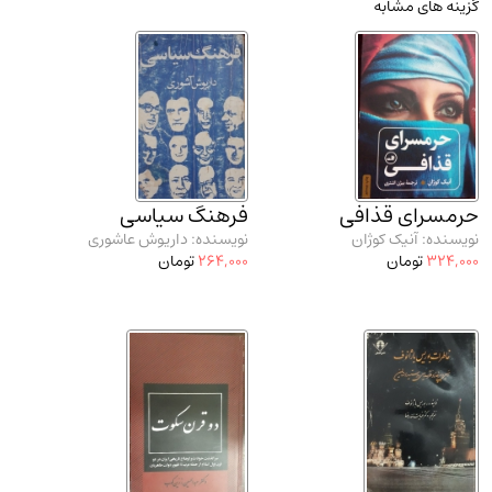
گزینه های مشابه
مدرسان شریف و انتشارت ارشد کتاب‌های..
(2)
دانشگاه پیامـ نور
(10)
حرمسرای قذافی
فرهنگ سیاسی
نویسنده: آنیک کوژان
نویسنده: داریوش عاشوری
324,000
تومان
264,000
تومان