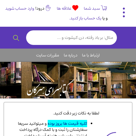
سبد شما
علاقه ها
درود!
وارد حساب شوید
و یا
یک حساب باز کنید.
تاریخی و فرهنگی
(838)
رمان و داستان ایرانی
(307)
هنر و موسیقی
(61)
ارتباط با ما
درباره ما
مقررات سایت
روانشناسی
(357)
انگلیسی و زبان خارجی
(14)
کودکان و نوجوانان
(76)
کتب نادر و کمیاب
(19)
روانشناسی
(112)
طب گیاهی و سنتی
(45)
لطفا به نکات زیر دقت کنید.
فلسفه و جامعه شناسی
(151)
کلیه قیمت ها بروز بوده
و میتوانید سریعا
سفارشتان را ثبت و با کمک درگاه پرداخت
ادبیات و شعر
(511)
اینترنتی پارسیان، هزینه آن را پرداخت