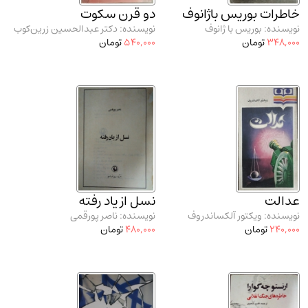
خاطرات بوریس باژانوف
دو قرن سکوت
نویسنده: بوریس با ژانوف
نویسنده: دکتر عبدالحسین زرین‌کوب
348,000
تومان
540,000
تومان
عدالت
نسل از یاد رفته
نویسنده: ویکتور آلکساندروف
نویسنده: ناصر پورقمی
240,000
تومان
480,000
تومان