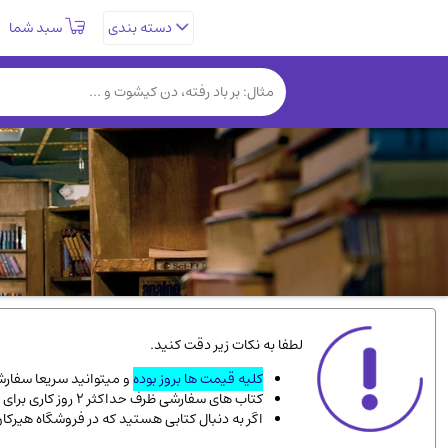
سبد شما
دسته بندی
تاریخی و فرهنگی
(838)
روانشناسی
(357)
کتب نادر و کمیاب
(19)
فلسفه و جامعه شناسی
(151)
دانشگاهی و آموزشی
(534)
علمی
(92)
ورزشی و تربیت بدنی
(34)
سیاسی
(116)
کتاب های مصور رنگی و گلاسه
(23)
لطفا به نکات زیر دقت کنید.
دایره المعارف و فرهنگ
(13)
کلیه قیمت ها بروز بوده
و میتوانید سریعا سفارشت
کتاب های سفارشی ظرف حداکثر 2 روز کاری برای پست پیشتاز، و 3 روز کاری برای پست سفارشی، به دست شما میرسد.
سینما و فیلم
(54)
اگر به دنبال کتابی هستید که در فروشگاه هیرکا
زندگینامه شهدا
(9)