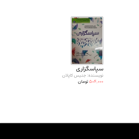
سپاسگزاری
نویسنده: جنیس کاپلان
504,000
تومان