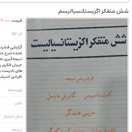
استخدامی و کاریابی دولتی و خصوصی.سوالـات و آزمونها
(2)
شش متفکر اگزیستانسیالیسم
دانشگاه پیامـ نور
(10)
قیمت:
4,000
کد کالا
عمده شرح متک
جریان فکری را
های نادرست و 
افرادی اندیش
نویسنده
ناشر
سال انتشار
ترجمه