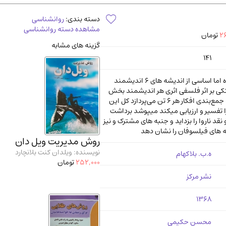
آموزشی و کنکوری
مدرس
دسته بندی:
روانشناسی
مشاهده دسته روانشناسی
26
تومان
گزینه های مشابه
141
گزارشی فشرده اما اساسی از اندیشه‌ های 6 اندیشمند
ی بر اثر فلسفی اثری هر اندیشمند بخش
نتیجه‌گیری به جمع‌بندی افکار هر 6 تن می‌پردازد کل این
 تفسیر و ارزیابی میکند میپوشد برداشت
نقد ناروا را بزداید و جنبه های مشترک و نیز
ه‌ های فیلسوفان را نشان دهد
روش مدیریت ویل دان
نویسنده: ویلدان کنت بلانچارد
ه.ب. بلاکهام
252,000
تومان
نشر مرکز
1368
محسن حکیمی