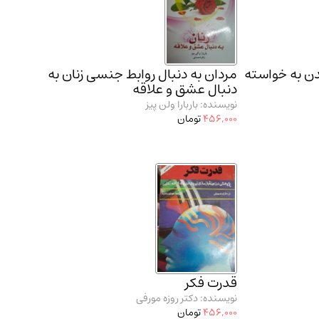
ن به خواسته
مردان به دنبال روابط جنسی زنان به
دنبال عشق و علاقه
نویسنده: باربارا ولن پیز
456,000
تومان
قدرت فکر
نویسنده: دکتر روزه مورفی
456,000
تومان