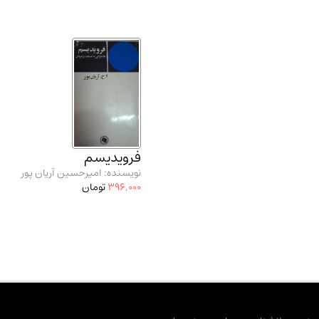
فرویدیسم
نویسنده: امیرحسین آریان پور
396,000
تومان