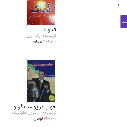
1
قدرت
نویسنده: راندا برن
264,000
تومان
جهان در پوست گردو.
نویسنده: استیون هاوکینگ
240,000
تومان