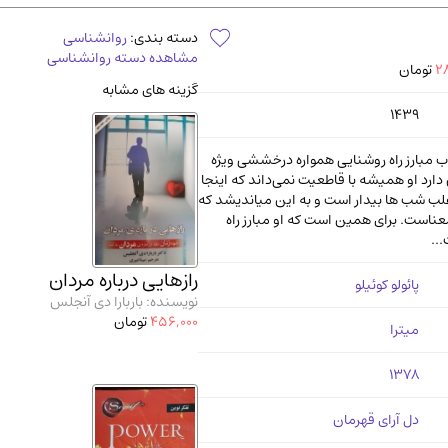
آموزشی و کنکوری
مدرس
دسته بندی:
روانشناسی
مشاهده دسته روانشناسی
28
تومان
گزینه های مشابه
1439
ب مبارز راه روشنایی همواره درخششی ویژه
دارد او همیشه با قاطعیت نمی‌داند که اینجا
غلب شب ها بیدار است و به این میاندیشد که
است. برای همین است ‌که او مبارز راه
..
رازهایی درباره مردان
پائولو کوئیلو
نویسنده: باربارا دی آنجلس
456,000
تومان
میترا
1378
دل آرای قهرمان