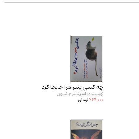
ان شریف و انتشارت ارشد کتاب‌های..
(2)
چه کسی پنیر مرا جابجا کرد
نویسنده: اسپنسر جانسون
264,000
تومان