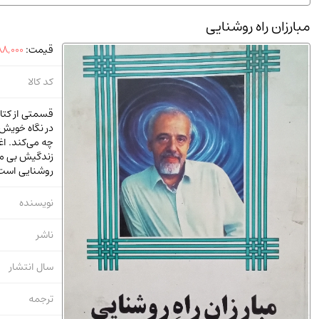
استخدامی و کاریابی دولتی و خصوصی.سوالـات و آزمونها
(2)
مبارزان راه روشنایی
دانشگاه پیامـ نور
(10)
قیمت:
8,000
کد کالا
قسمتی از کتا
در نگاه خویش 
چه می‌کند. ا
زندگیش بی معن
روشنایی است.
نویسنده
ناشر
سال انتشار
ترجمه