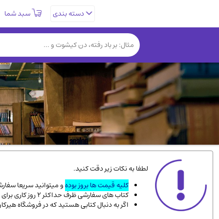
سبد شما
دسته بندی
تاریخی و فرهنگی
(838)
روانشناسی
(357)
کتب نادر و کمیاب
(19)
فلسفه و جامعه شناسی
(151)
دانشگاهی و آموزشی
(534)
علمی
(92)
ورزشی و تربیت بدنی
(34)
سیاسی
(116)
کتاب های مصور رنگی و گلاسه
(23)
لطفا به نکات زیر دقت کنید.
دایره المعارف و فرهنگ
(13)
کلیه قیمت ها بروز بوده
و میتوانید سریعا سفارشت
کتاب های سفارشی ظرف حداکثر 2 روز کاری برای پست پیشتاز، و 3 روز کاری برای پست سفارشی، به دست شما میرسد.
سینما و فیلم
(54)
اگر به دنبال کتابی هستید که در فروشگاه هیرکا
زندگینامه شهدا
(9)