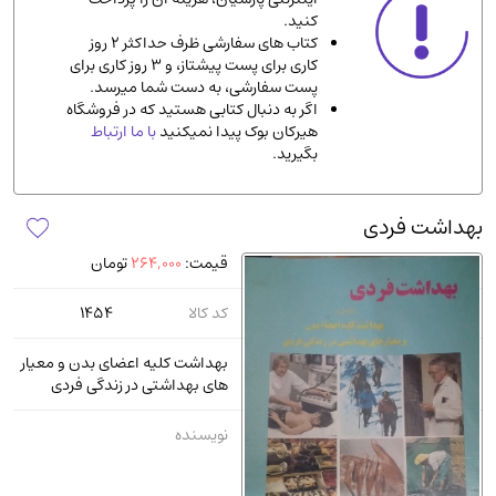
کنید.
ادیان و مذاهب
(142)
کتاب های سفارشی ظرف حداکثر 2 روز
دانشگاهی و آموزشی
(534)
کاری برای پست پیشتاز، و 3 روز کاری برای
پست سفارشی، به دست شما میرسد.
اقتصادی، بازاریابی و مالی
(56)
اگر به دنبال کتابی هستید که در فروشگاه
کتاب های متفرقه
(102)
هیرکان بوک پیدا نمیکنید
با ما ارتباط
بگیرید.
علمی
(92)
پزشکی
(140)
بهداشت فردی
کامپیوتر و نرم افزار
(13)
قیمت:
264,000
تومان
ورزشی و تربیت بدنی
(34)
آشپزی و خوراکی
(25)
کد کالا
1454
سرگرمی و بازی
(7)
بهداشت کلیه اعضای بدن و معیار
سیاسی
(116)
های بهداشتی در زندگی فردی
رمان و داستان خارجی
(489)
نویسنده
حقوقی و قانون
(47)
کتاب های مصور رنگی و گلاسه
(23)