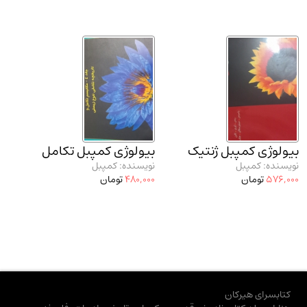
بیولوژی کمپبل ژنتیک
بیولوژی کمپبل تکامل
نویسنده: کمپبل
نویسنده: کمپبل
576,000
تومان
480,000
تومان
کتابسرای هیرکان