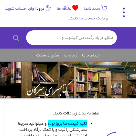
سبد شما
علاقه ها
درود!
وارد حساب شوید
و یا
یک حساب باز کنید.
تاریخی و فرهنگی
(838)
رمان و داستان ایرانی
(307)
هنر و موسیقی
(61)
ارتباط با ما
درباره ما
مقررات سایت
روانشناسی
(357)
انگلیسی و زبان خارجی
(14)
کودکان و نوجوانان
(76)
کتب نادر و کمیاب
(19)
روانشناسی
(112)
طب گیاهی و سنتی
(45)
لطفا به نکات زیر دقت کنید.
فلسفه و جامعه شناسی
(151)
کلیه قیمت ها بروز بوده
و میتوانید سریعا
سفارشتان را ثبت و با کمک درگاه پرداخت
ادبیات و شعر
(511)
اینترنتی پارسیان، هزینه آن را پرداخت