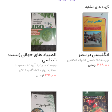
مدرسان شریف و انتشارت ارشد کتاب‌های..
(2)
گزینه های مشابه
دانشگاه پیامـ نور
(10)
انگلیسی در سفر
المپیاد های جهانی زیست
شناسی
نویسنده: حسن اشرف الکتابی
348,000
تومان
نویسنده: پدید آورنده مجموعه
اساتید برتر دانشگاه و کنکور
396,000
تومان