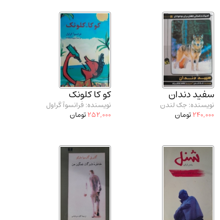
سفید دندان
کو کا کلونک
نویسنده: جک لندن
نویسنده: فرانسوآ گراول
240,000
تومان
252,000
تومان