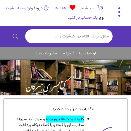
سبد شما
علاقه ها
درود!
وارد حساب شوید
و یا
یک حساب باز کنید.
تاریخی و فرهنگی
(838)
رمان و داستان ایرانی
(307)
هنر و موسیقی
(61)
ارتباط با ما
درباره ما
مقررات سایت
روانشناسی
(357)
انگلیسی و زبان خارجی
(14)
کودکان و نوجوانان
(76)
کتب نادر و کمیاب
(19)
روانشناسی
(112)
طب گیاهی و سنتی
(45)
لطفا به نکات زیر دقت کنید.
فلسفه و جامعه شناسی
(151)
کلیه قیمت ها بروز بوده
و میتوانید سریعا
سفارشتان را ثبت و با کمک درگاه پرداخت
ادبیات و شعر
(511)
اینترنتی پارسیان، هزینه آن را پرداخت