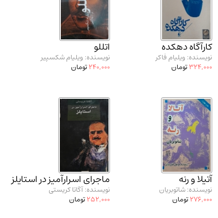
مدرسان شریف و انتشارت ارشد کتاب‌های..
(2)
دانشگاه پیامـ نور
(10)
کارآگاه دهکده
اتللو
نویسنده: ویلیام فاکر
نویسنده: ویلیام شکسپیر
324,000
تومان
240,000
تومان
آتیلا و رنه
ماجرای اسرارآمیز در استایلز
نویسنده: شاتوبریان
نویسنده: آگاتا کریستی
276,000
تومان
252,000
تومان