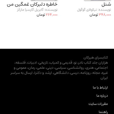
شنل
خاطره دلبرکان غمگین من
نویسنده: نیکولای گوگول
نویسنده: گابریل گارسیا مارکز
348,000
تومان
264,000
تومان
کتابسرای هیرکان
هزاران جلد کتاب نادر، نو، قدیمی و کمیاب، تاریخی، ادبیات، فلسفه،
اجتماعی، هنری، روانشناسی، سیاسی، دینی، علمی، رمان، عمومی و
غیره، مجله، روزنامه، درسی، دانشگاهی، ارشد و دکترا، ارسال به سراسر
ایران
ارتباط با ما
درباره ما
مقررات سایت
راهنما