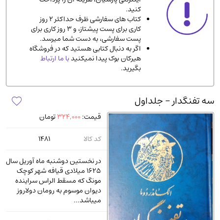
کنید.
ادیان و مذاهب
(142)
کتاب های سفارشی ظرف حداکثر 2 روز
دانشگاهی و آموزشی
(534)
کاری برای پست پیشتاز، و 3 روز کاری برای
پست سفارشی، به دست شما میرسد.
اقتصادی، بازاریابی و مالی
(56)
اگر به دنبال کتابی هستید که در فروشگاه
کتاب های متفرقه
(102)
هیرکان بوک پیدا نمیکنید
با ما ارتباط
بگیرید.
علمی
(92)
پزشکی
(140)
سه تفنگدار - جلداول
کامپیوتر و نرم افزار
(13)
قیمت:
324,000
تومان
ورزشی و تربیت بدنی
(34)
آشپزی و خوراکی
(25)
کد کالا
1481
سرگرمی و بازی
(7)
در نخستین دوشنبه ماه آوریل سال
سیاسی
(116)
1625 میلادی قیافه شهر کوچک
مونگ که مسقط الراس سراینده
رمان و داستان خارجی
(489)
دیوان موسوم به رومان دولاروز
حقوقی و قانون
(47)
میباشد...
کتاب های مصور رنگی و گلاسه
(23)