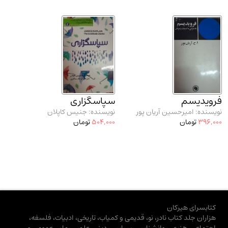
فرویدیسم
سپاسگزاری
نویسنده: امیرحسین آریان پور
نویسنده: جنیس کاپلان
396,000
تومان
504,000
تومان
کتابسرای هیرکان
هزاران جلد کتاب نادر، نو، قدیمی و کمیاب، تاریخی، ادبیات، فلسفه،