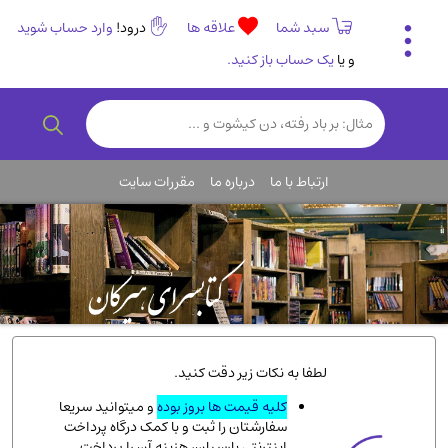
سبد شما
علاقه ها
درود!
وارد حساب شوید
و یا
یک حساب باز کنید.
تاریخی و فرهنگی
(838)
رمان و داستان ایرانی
(307)
هنر و موسیقی
(61)
ارتباط با ما
درباره ما
مقررات سایت
روانشناسی
(357)
انگلیسی و زبان خارجی
(14)
کودکان و نوجوانان
(76)
کتب نادر و کمیاب
(19)
روانشناسی
(112)
طب گیاهی و سنتی
(45)
لطفا به نکات زیر دقت کنید.
فلسفه و جامعه شناسی
(151)
کلیه قیمت ها بروز بوده
و میتوانید سریعا
سفارشتان را ثبت و با کمک درگاه پرداخت
ادبیات و شعر
(511)
اینترنتی پارسیان، هزینه آن را پرداخت