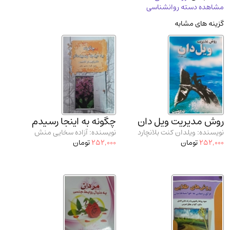
مشاهده دسته روانشناسی
مدرسان شریف و انتشارت ارشد کتاب‌های..
(2)
گزینه های مشابه
دانشگاه پیامـ نور
(10)
روش مدیریت ویل دان
چگونه به اینجا رسیدم
نویسنده: ویلدان کنت بلانچارد
نویسنده: آزاده سخایی منش
252,000
تومان
252,000
تومان