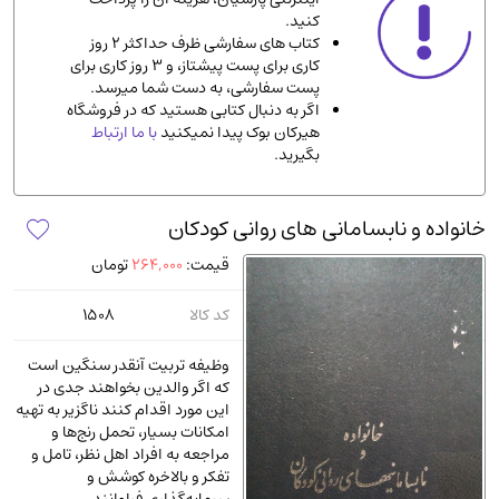
کنید.
ادیان و مذاهب
(142)
کتاب های سفارشی ظرف حداکثر 2 روز
دانشگاهی و آموزشی
(534)
کاری برای پست پیشتاز، و 3 روز کاری برای
پست سفارشی، به دست شما میرسد.
اقتصادی، بازاریابی و مالی
(56)
اگر به دنبال کتابی هستید که در فروشگاه
کتاب های متفرقه
(102)
هیرکان بوک پیدا نمیکنید
با ما ارتباط
بگیرید.
علمی
(92)
پزشکی
(140)
خانواده و نابسامانی های روانی کودکان
کامپیوتر و نرم افزار
(13)
قیمت:
264,000
تومان
ورزشی و تربیت بدنی
(34)
آشپزی و خوراکی
(25)
کد کالا
1508
سرگرمی و بازی
(7)
وظیفه تربیت آنقدر سنگین است
سیاسی
(116)
که اگر والدین بخواهند جدی در
این مورد اقدام کنند ناگزیر به تهیه
رمان و داستان خارجی
(489)
امکانات بسیار، تحمل رنج‌ها و
حقوقی و قانون
(47)
مراجعه به افراد اهل نظر، تامل و
تفکر و بالاخره کوشش و
کتاب های مصور رنگی و گلاسه
(23)