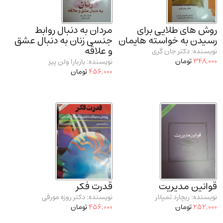
روش های طلایی برای
مردان به دنبال روابط
رسیدن به خواسته هایمان
جنسی زنان به دنبال عشق
و علاقه
نویسنده: دکتر جان گری
348,000
تومان
نویسنده: باربارا ولن پیز
456,000
تومان
قوانین مدیریت
قدرت فکر
نویسنده: ریچارد تمپلار
نویسنده: دکتر روزه مورفی
252,000
تومان
456,000
تومان