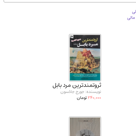
ان شریف و انتشارت ارشد کتاب‌های..
(2)
لی
مالی
ثروتمندترین مرد بابل
نویسنده: جورج جلاسون
240,000
تومان