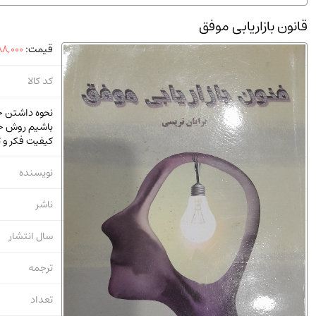
استخدامی و کاریابی دولتی و خصوصی.سوالـات و آزمونها
(2)
قانون بازاریابی موفق
دانشگاه پیامـ نور
(10)
قیمت:
8,000
کد کالا
نحوه داشتن خ
باشیم روش حل
کیفیت فکر و 
نویسنده
ناشر
سال انتشار
ترجمه
تعداد