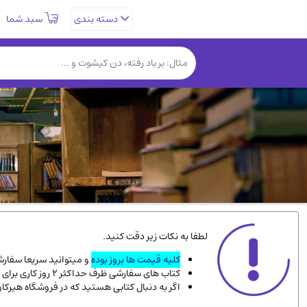
سبد شما
دسته بندی
تاریخی و فرهنگی
(838)
روانشناسی
(357)
کتب نادر و کمیاب
(19)
فلسفه و جامعه شناسی
(151)
دانشگاهی و آموزشی
(534)
علمی
(92)
ورزشی و تربیت بدنی
(34)
سیاسی
(116)
کتاب های مصور رنگی و گلاسه
(23)
لطفا به نکات زیر دقت کنید.
دایره المعارف و فرهنگ
(13)
کلیه قیمت ها بروز بوده
و میتوانید سریعا سفارشت
کتاب های سفارشی ظرف حداکثر 2 روز کاری برای پست پیشتاز، و 3 روز کاری برای پست سفارشی، به دست شما میرسد.
سینما و فیلم
(54)
اگر به دنبال کتابی هستید که در فروشگاه هیرکا
زندگینامه شهدا
(9)