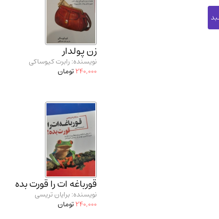
زن پولدار
نویسنده: رابرت کیوساکی
240,000
تومان
قورباغه ات را قورت بده
نویسنده: برایان تریسی
240,000
تومان