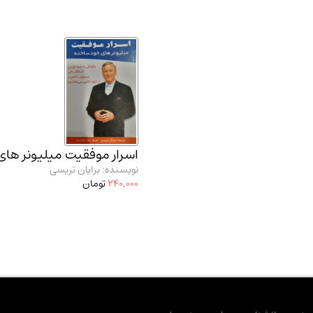
اسرار موفقیت میلیونر ها
نویسنده: برایان تریسی
240,000
تومان