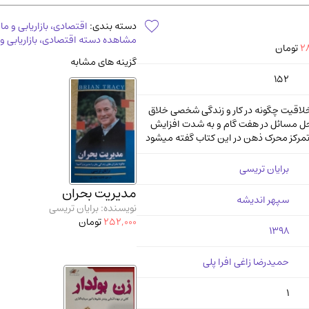
آموزشی و کنکوری
مدرس
دسته بندی:
اقتصادی، بازاریابی و ما
مشاهده دسته اقتصادی، بازاریابی و 
28
تومان
گزینه های مشابه
152
لاقیت چگونه در کار و زندگی شخصی خلاق
 مسائل در هفت گام و به شدت افزایش
تمرکز محرک ذهن در این کتاب گفته میشود
برایان تریسی
مدیریت بحران
سپهر اندیشه
نویسنده: برایان تریسی
252,000
تومان
1398
حمیدرضا زاغی افرا پلی
1