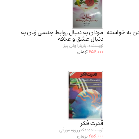
ن به خواسته
مردان به دنبال روابط جنسی زنان به
دنبال عشق و علاقه
نویسنده: باربارا ولن پیز
456,000
تومان
قدرت فکر
نویسنده: دکتر روزه مورفی
456,000
تومان