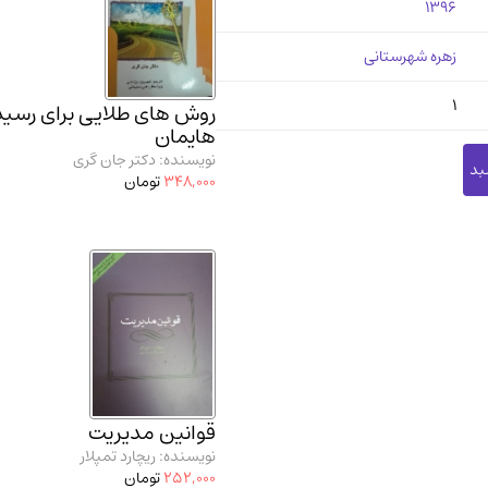
1396
زهره شهرستانی
1
روش های طلایی برای رسید
هایمان
نویسنده: دکتر جان گری
348,000
تومان
قوانین مدیریت
نویسنده: ریچارد تمپلار
252,000
تومان