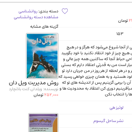
آموزشی و کنکوری
مدرس
دسته بندی:
روانشناسی
مشاهده دسته روانشناسی
2
تومان
گزینه های مشابه
153
ز آنجا شروع می‌شود که هرگز و در هیچ
هیچ چیز از خود انتقاد نکنید با خود بگویید
احی حیاط آنجا که ساکنین همه چیز عالی و
یار است من به قدرتی اعتقاد دارم که بستی
و در هر لحظه از هر روز در من جریان دارد تو
 خود هستید و به همان چیزی خواهی رسید که
روش مدیریت ویل دان
ن را برمی گزینیم پس از اندیشه های تو که
یآفرینیم دوری کن اعتقاد به محدودیت ها و
نویسنده: ویلدان کنت بلانچارد
ا را انتخاب نکن
252,000
تومان
لوئیز هی
نشر ساحل گیسوم