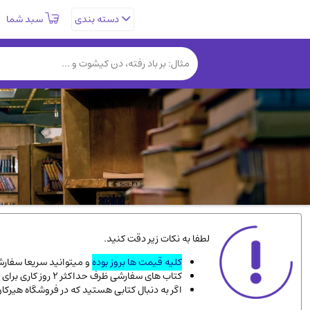
سبد شما
دسته بندی
تاریخی و فرهنگی
(838)
روانشناسی
(357)
کتب نادر و کمیاب
(19)
فلسفه و جامعه شناسی
(151)
دانشگاهی و آموزشی
(534)
علمی
(92)
ورزشی و تربیت بدنی
(34)
سیاسی
(116)
کتاب های مصور رنگی و گلاسه
(23)
لطفا به نکات زیر دقت کنید.
دایره المعارف و فرهنگ
(13)
کلیه قیمت ها بروز بوده
و میتوانید سریعا سفارشت
کتاب های سفارشی ظرف حداکثر 2 روز کاری برای پست پیشتاز، و 3 روز کاری برای پست سفارشی، به دست شما میرسد.
سینما و فیلم
(54)
اگر به دنبال کتابی هستید که در فروشگاه هیرکا
زندگینامه شهدا
(9)