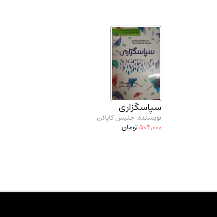
سپاسگزاری
نویسنده: جنیس کاپلان
504,000
تومان