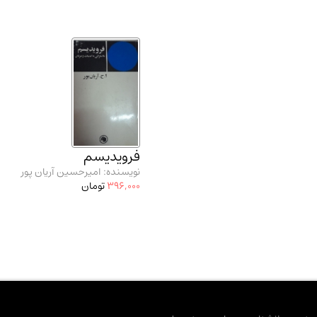
فرویدیسم
نویسنده: امیرحسین آریان پور
396,000
تومان