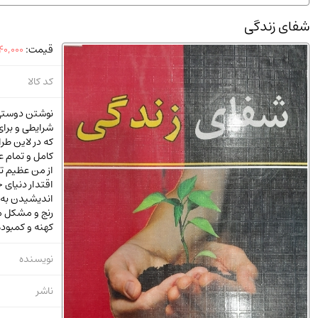
استخدامی و کاریابی دولتی و خصوصی.سوالـات و آزمونها
(2)
شفای زندگی
دانشگاه پیامـ نور
(10)
قیمت:
40,000
کد کالا
نوشتن دوستی ا
شرایطی و برای 
که در لاین طر
کامل و تمام ع
از من عظیم تر 
اقتدار دنیای
اندیشیدن به آ
رنج و مشکل م
کهنه و کمبوده
نویسنده
ناشر