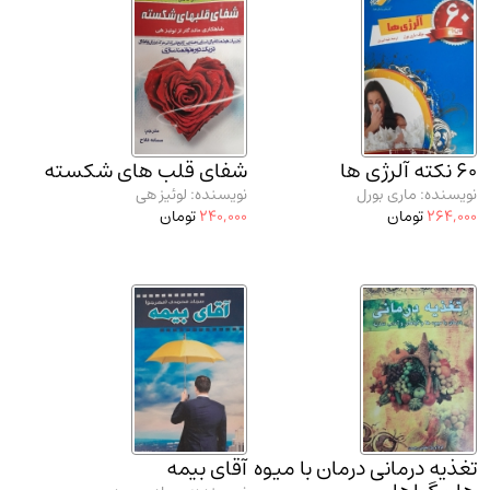
مدرسان شریف و انتشارت ارشد کتاب‌های..
(2)
دانشگاه پیامـ نور
(10)
60 نکته آلرژی ها
شفای قلب های شکسته
نویسنده: ماری بورل
نویسنده: لوئیز هی
264,000
تومان
240,000
تومان
تغذیه درمانی درمان با میوه
آقای بیمه