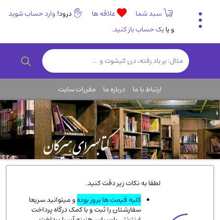
سبد شما
علاقه ها
درود!
وارد حساب شوید
و یا
یک حساب باز کنید.
تاریخی و فرهنگی
(838)
رمان و داستان ایرانی
(307)
هنر و موسیقی
(61)
ارتباط با ما
درباره ما
مقررات سایت
روانشناسی
(357)
انگلیسی و زبان خارجی
(14)
کودکان و نوجوانان
(76)
کتب نادر و کمیاب
(19)
روانشناسی
(112)
طب گیاهی و سنتی
(45)
لطفا به نکات زیر دقت کنید.
فلسفه و جامعه شناسی
(151)
کلیه قیمت ها بروز بوده
و میتوانید سریعا
سفارشتان را ثبت و با کمک درگاه پرداخت
ادبیات و شعر
(511)
اینترنتی پارسیان، هزینه آن را پرداخت