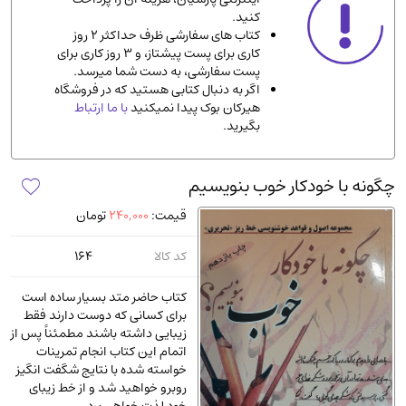
کنید.
ادیان و مذاهب
(142)
کتاب های سفارشی ظرف حداکثر 2 روز
دانشگاهی و آموزشی
(534)
کاری برای پست پیشتاز، و 3 روز کاری برای
پست سفارشی، به دست شما میرسد.
اقتصادی، بازاریابی و مالی
(56)
اگر به دنبال کتابی هستید که در فروشگاه
کتاب های متفرقه
(102)
هیرکان بوک پیدا نمیکنید
با ما ارتباط
بگیرید.
علمی
(92)
پزشکی
(140)
چگونه با خودکار خوب بنویسیم
کامپیوتر و نرم افزار
(13)
قیمت:
240,000
تومان
ورزشی و تربیت بدنی
(34)
آشپزی و خوراکی
(25)
کد کالا
164
سرگرمی و بازی
(7)
کتاب حاضر متد بسیار ساده است
سیاسی
(116)
برای کسانی که دوست دارند فقط
زیبایی داشته باشند مطمئناً پس از
رمان و داستان خارجی
(489)
اتمام این کتاب انجام تمرینات
حقوقی و قانون
(47)
خواسته شده با نتایج شگفت انگیز
روبرو خواهید شد و از خط زیبای
کتاب های مصور رنگی و گلاسه
(23)