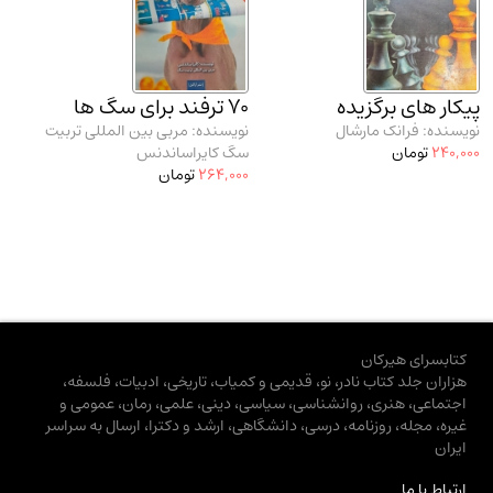
پیکار های برگزیده
70 ترفند برای سگ ها
نویسنده: فرانک مارشال
نویسنده: مربی بین المللی تربیت
240,000
تومان
سگ کایراساندنس
264,000
تومان
کتابسرای هیرکان
هزاران جلد کتاب نادر، نو، قدیمی و کمیاب، تاریخی، ادبیات، فلسفه،
اجتماعی، هنری، روانشناسی، سیاسی، دینی، علمی، رمان، عمومی و
غیره، مجله، روزنامه، درسی، دانشگاهی، ارشد و دکترا، ارسال به سراسر
ایران
ارتباط با ما