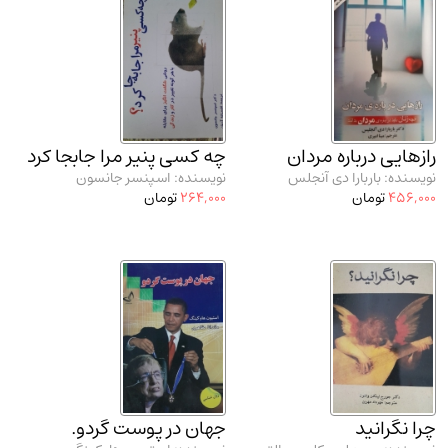
مدرسان شریف و انتشارت ارشد کتاب‌های..
(2)
دانشگاه پیامـ نور
(10)
رازهایی درباره مردان
چه کسی پنیر مرا جابجا کرد
نویسنده: باربارا دی آنجلس
نویسنده: اسپنسر جانسون
456,000
تومان
264,000
تومان
چرا نگرانید
جهان در پوست گردو.