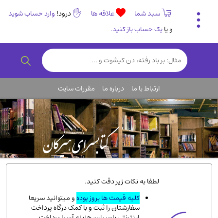
سبد شما
علاقه ها
درود!
وارد حساب شوید
و یا
یک حساب باز کنید.
تاریخی و فرهنگی
(838)
رمان و داستان ایرانی
(307)
هنر و موسیقی
(61)
ارتباط با ما
درباره ما
مقررات سایت
روانشناسی
(357)
انگلیسی و زبان خارجی
(14)
کودکان و نوجوانان
(76)
کتب نادر و کمیاب
(19)
روانشناسی
(112)
طب گیاهی و سنتی
(45)
لطفا به نکات زیر دقت کنید.
فلسفه و جامعه شناسی
(151)
کلیه قیمت ها بروز بوده
و میتوانید سریعا
سفارشتان را ثبت و با کمک درگاه پرداخت
ادبیات و شعر
(511)
اینترنتی پارسیان، هزینه آن را پرداخت