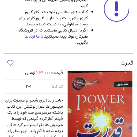
کنید.
ادیان و مذاهب
(142)
کتاب های سفارشی ظرف حداکثر 2 روز
دانشگاهی و آموزشی
(534)
کاری برای پست پیشتاز، و 3 روز کاری برای
پست سفارشی، به دست شما میرسد.
اقتصادی، بازاریابی و مالی
(56)
اگر به دنبال کتابی هستید که در فروشگاه
کتاب های متفرقه
(102)
هیرکان بوک پیدا نمیکنید
با ما ارتباط
بگیرید.
علمی
(92)
پزشکی
(140)
قدرت
کامپیوتر و نرم افزار
(13)
قیمت:
264,000
تومان
ورزشی و تربیت بدنی
(34)
آشپزی و خوراکی
(25)
کد کالا
201
سرگرمی و بازی
(7)
خانم راندا برن شدی و مسرت برای
سیاسی
(116)
میلیون‌ها نفر از نوشتن این کتاب
داشته در سر سیاحت خود را با یک
رمان و داستان خارجی
(489)
فیلم آغاز کرده فیلمی که توسط
حقوقی و قانون
(47)
میلیون ها نفر از سراسر کره خاکی
دیده شده خانم راندا این سفر را با
کتاب های مصور رنگی و گلاسه
(23)