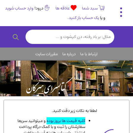
سبد شما
علاقه ها
درود!
وارد حساب شوید
و یا
یک حساب باز کنید.
تاریخی و فرهنگی
(838)
رمان و داستان ایرانی
(307)
هنر و موسیقی
(61)
ارتباط با ما
درباره ما
مقررات سایت
روانشناسی
(357)
انگلیسی و زبان خارجی
(14)
کودکان و نوجوانان
(76)
کتب نادر و کمیاب
(19)
روانشناسی
(112)
طب گیاهی و سنتی
(45)
لطفا به نکات زیر دقت کنید.
فلسفه و جامعه شناسی
(151)
کلیه قیمت ها بروز بوده
و میتوانید سریعا
سفارشتان را ثبت و با کمک درگاه پرداخت
ادبیات و شعر
(511)
اینترنتی پارسیان، هزینه آن را پرداخت