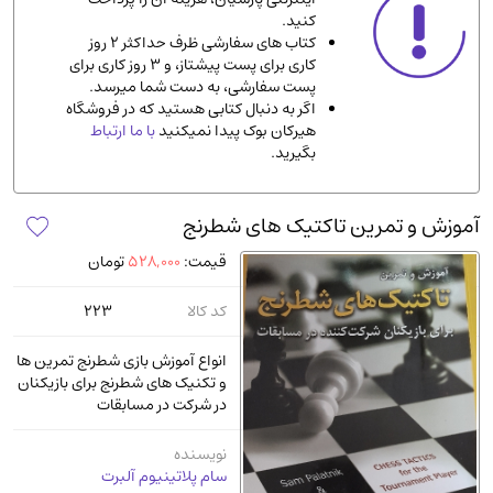
کنید.
ادیان و مذاهب
(142)
کتاب های سفارشی ظرف حداکثر 2 روز
دانشگاهی و آموزشی
(534)
کاری برای پست پیشتاز، و 3 روز کاری برای
پست سفارشی، به دست شما میرسد.
اقتصادی، بازاریابی و مالی
(56)
اگر به دنبال کتابی هستید که در فروشگاه
کتاب های متفرقه
(102)
هیرکان بوک پیدا نمیکنید
با ما ارتباط
بگیرید.
علمی
(92)
پزشکی
(140)
آموزش و تمرین تاکتیک های شطرنج
کامپیوتر و نرم افزار
(13)
قیمت:
528,000
تومان
ورزشی و تربیت بدنی
(34)
آشپزی و خوراکی
(25)
کد کالا
223
سرگرمی و بازی
(7)
انواع آموزش بازی شطرنج تمرین ها
سیاسی
(116)
و تکنیک های شطرنج برای بازیکنان
در شرکت در مسابقات
رمان و داستان خارجی
(489)
حقوقی و قانون
(47)
نویسنده
سام پلاتینیوم آلبرت
کتاب های مصور رنگی و گلاسه
(23)