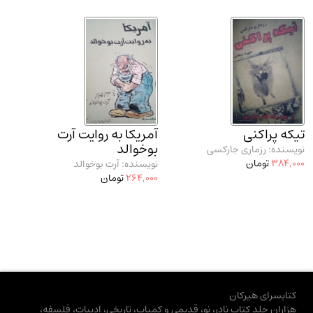
تیکه پراکنی
آمریکا به روایت آرت
بوخوالد
نویسنده: رزماری جارکسی
384,000
تومان
نویسنده: آرت بوخوالد
264,000
تومان
کتابسرای هیرکان
هزاران جلد کتاب نادر، نو، قدیمی و کمیاب، تاریخی، ادبیات، فلسفه،