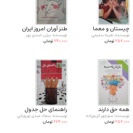
مدرسان شریف و انتشارت ارشد کتاب‌های..
(2)
دانشگاه پیامـ نور
(10)
چیستان و معما
طنز آوران امروز ایران
نویسنده: طیبه سلیمی
نویسنده: بیژن اسدی پور
252,000
تومان
240,000
تومان
همه حق دارند
راهنمای حل جدول
نویسنده: منوچهر کریم‌زاده
نویسنده: سجاد عبدی نوروزانی
252,000
تومان
264,000
تومان