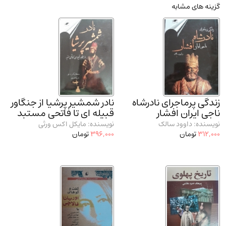
گزینه های مشابه
مدرسان شریف و انتشارت ارشد کتاب‌های..
(2)
دانشگاه پیامـ نور
(10)
زندگی پرماجرای نادرشاه
نادر شمشیر پرشیا از جنگاور
ناجی ایران افشار
قبیله ای تا فاتحی مستبد
نویسنده: داوود سالک
نویسنده: مایکل اکس ورثی
312,000
تومان
396,000
تومان