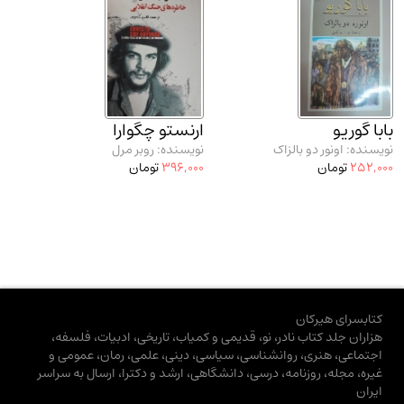
بابا گوریو
ارنستو چگوارا
نویسنده: اونور دو بالزاک
نویسنده: روبر مرل
252,000
تومان
396,000
تومان
کتابسرای هیرکان
هزاران جلد کتاب نادر، نو، قدیمی و کمیاب، تاریخی، ادبیات، فلسفه،
اجتماعی، هنری، روانشناسی، سیاسی، دینی، علمی، رمان، عمومی و
غیره، مجله، روزنامه، درسی، دانشگاهی، ارشد و دکترا، ارسال به سراسر
ایران