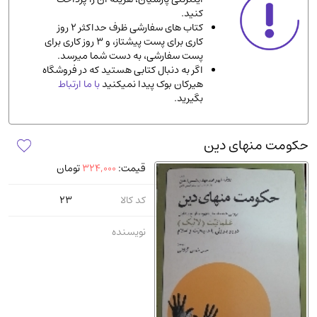
کنید.
ادیان و مذاهب
(142)
کتاب های سفارشی ظرف حداکثر 2 روز
دانشگاهی و آموزشی
(534)
کاری برای پست پیشتاز، و 3 روز کاری برای
پست سفارشی، به دست شما میرسد.
اقتصادی، بازاریابی و مالی
(56)
اگر به دنبال کتابی هستید که در فروشگاه
کتاب های متفرقه
(102)
هیرکان بوک پیدا نمیکنید
با ما ارتباط
بگیرید.
علمی
(92)
پزشکی
(140)
حکومت منهای دین
کامپیوتر و نرم افزار
(13)
قیمت:
324,000
تومان
ورزشی و تربیت بدنی
(34)
آشپزی و خوراکی
(25)
کد کالا
23
سرگرمی و بازی
(7)
نویسنده
سیاسی
(116)
رمان و داستان خارجی
(489)
حقوقی و قانون
(47)
کتاب های مصور رنگی و گلاسه
(23)