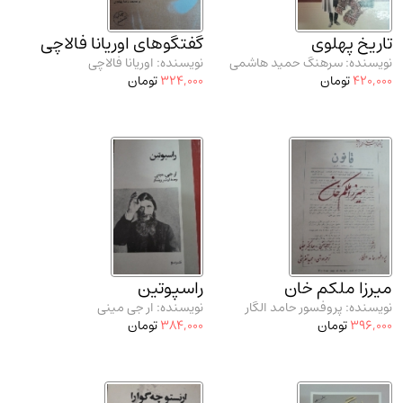
تاریخ پهلوی
گفتگوهای اوریانا فالاچی
نویسنده: سرهنگ حمید هاشمی
نویسنده: اوریانا فالاچی
420,000
تومان
324,000
تومان
میرزا ملکم خان
راسپوتین
نویسنده: پروفسور حامد الگار
نویسنده: ار جی مینی
396,000
تومان
384,000
تومان