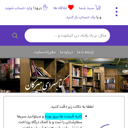
سبد شما
علاقه ها
درود!
وارد حساب شوید
و یا
یک حساب باز کنید.
تاریخی و فرهنگی
(838)
رمان و داستان ایرانی
(307)
هنر و موسیقی
(61)
ارتباط با ما
درباره ما
مقررات سایت
روانشناسی
(357)
انگلیسی و زبان خارجی
(14)
کودکان و نوجوانان
(76)
کتب نادر و کمیاب
(19)
روانشناسی
(112)
طب گیاهی و سنتی
(45)
لطفا به نکات زیر دقت کنید.
فلسفه و جامعه شناسی
(151)
کلیه قیمت ها بروز بوده
و میتوانید سریعا
سفارشتان را ثبت و با کمک درگاه پرداخت
ادبیات و شعر
(511)
اینترنتی پارسیان، هزینه آن را پرداخت