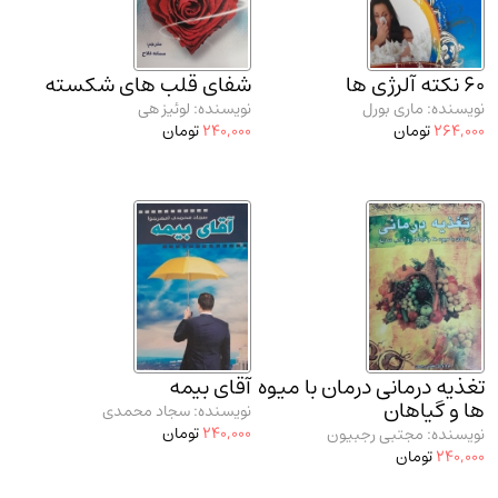
مدرسان شریف و انتشارت ارشد کتاب‌های..
(2)
دانشگاه پیامـ نور
(10)
60 نکته آلرژی ها
شفای قلب های شکسته
نویسنده: ماری بورل
نویسنده: لوئیز هی
264,000
تومان
240,000
تومان
تغذیه درمانی درمان با میوه
آقای بیمه
ها و گیاهان
نویسنده: سجاد محمدی
240,000
تومان
نویسنده: مجتبی رجبیون
240,000
تومان