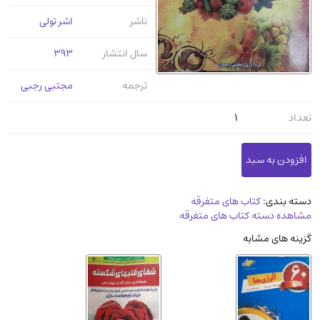
عرفانی و سلوک
(45)
ناشر
اشر تولی
الکترونیک
(11)
سال انتشار
393
دایره المعارف و فرهنگ
(13)
علوم غریبه و شهودی
(16)
ترجمه
مجتبی رجبی
معماری، عمران و شهرسازی
(29)
تعداد
1
سینما و فیلم
(54)
کتاب های قدیمی دینی و مذهبی
(14)
طراحی هنر و نقاشی و مجسمه سازی
(26)
زندگینامه شهدا
(9)
دسته بندی:
کتاب های متفرقه
مشاهده دسته کتاب های متفرقه
کتاب چاپ سنگی و کتاب خطی قدیمی
گزینه های مشابه
جغرافیا
(9)
استخدامی و کاریابی دولتی و خصوصی.سوالـات
و آزمونها
(2)
آموزشی و کنکوری