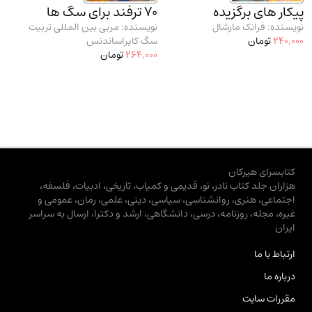
پیکار های برگزیده
70 ترفند برای سگ ها
نویسنده: فرانک مارشال
نویسنده: مربی بین المللی تربیت
240,000
تومان
سگ کایراساندنس
264,000
تومان
کتابسرای هیرکان
هزاران جلد کتاب نادر، نو، قدیمی و کمیاب، تاریخی، ادبیات، فلسفه،
اجتماعی، هنری، روانشناسی، سیاسی، دینی، علمی، رمان، عمومی و
غیره، مجله، روزنامه، درسی، دانشگاهی، ارشد و دکترا، ارسال به سراسر
ایران
ارتباط با ما
درباره ما
مقررات سایت