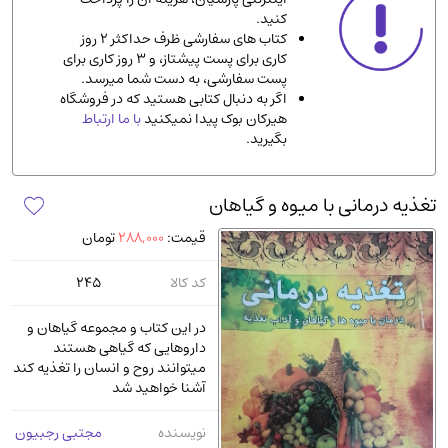
کنید.
ادیان و مذاهب
(142)
کتاب های سفارشی ظرف حداکثر 2 روز
دانشگاهی و آموزشی
(534)
کاری برای پست پیشتاز، و 3 روز کاری برای
پست سفارشی، به دست شما میرسد.
اقتصادی، بازاریابی و مالی
(56)
اگر به دنبال کتابی هستید که در فروشگاه
کتاب های متفرقه
(102)
هیرکان بوک پیدا نمیکنید
با ما ارتباط
بگیرید.
علمی
(92)
پزشکی
(140)
تغذیه درمانی با میوه و گیاهان
کامپیوتر و نرم افزار
(13)
قیمت:
288,000
تومان
ورزشی و تربیت بدنی
(34)
آشپزی و خوراکی
(25)
کد کالا
245
سرگرمی و بازی
(7)
در این کتاب و مجموعه گیاهان و
سیاسی
(116)
داروهایی که گیاهی هستند
میتوانند روح و انسان را تغذیه کند
رمان و داستان خارجی
(489)
آشنا خواهید شد
حقوقی و قانون
(47)
نویسنده
مجتبی رجبیون
کتاب های مصور رنگی و گلاسه
(23)