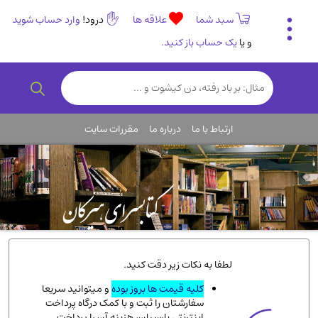
سبد شما
علاقه ها
درود!
وارد حساب شوید
و یا
یک حساب باز کنید.
تاریخی و فرهنگی
(838)
رمان و داستان ایرانی
(307)
هنر و موسیقی
(61)
ارتباط با ما
درباره ما
مقررات سایت
روانشناسی
(357)
انگلیسی و زبان خارجی
(14)
کودکان و نوجوانان
(76)
کتب نادر و کمیاب
(19)
روانشناسی
(112)
طب گیاهی و سنتی
(45)
لطفا به نکات زیر دقت کنید.
فلسفه و جامعه شناسی
(151)
کلیه قیمت ها بروز بوده
و میتوانید سریعا
سفارشتان را ثبت و با کمک درگاه پرداخت
ادبیات و شعر
(511)
اینترنتی پارسیان، هزینه آن را پرداخت