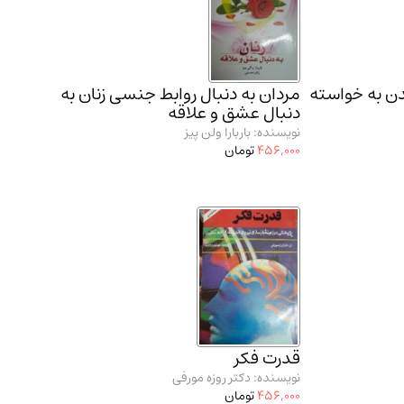
ن به خواسته
مردان به دنبال روابط جنسی زنان به
دنبال عشق و علاقه
نویسنده: باربارا ولن پیز
456,000
تومان
قدرت فکر
نویسنده: دکتر روزه مورفی
456,000
تومان