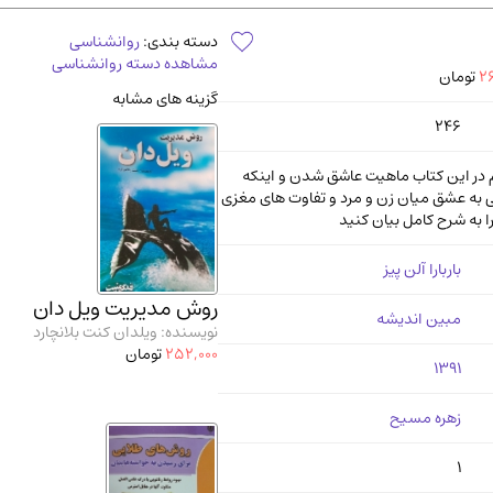
آموزشی و کنکوری
مدرس
دسته بندی:
روانشناسی
مشاهده دسته روانشناسی
26
تومان
گزینه های مشابه
246
 در این کتاب ماهیت عاشق شدن و اینکه
 به عشق میان زن و مرد و تفاوت های مغزی
را به شرح کامل بیان کنید
باربارا آلن پیز
روش مدیریت ویل دان
مبین اندیشه
نویسنده: ویلدان کنت بلانچارد
252,000
تومان
1391
زهره مسیح
1