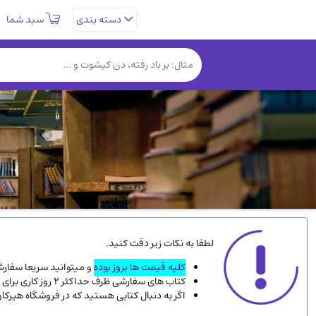
سبد شما
دسته بندی
تاریخی و فرهنگی
(838)
روانشناسی
(357)
کتب نادر و کمیاب
(19)
فلسفه و جامعه شناسی
(151)
دانشگاهی و آموزشی
(534)
علمی
(92)
ورزشی و تربیت بدنی
(34)
سیاسی
(116)
کتاب های مصور رنگی و گلاسه
(23)
لطفا به نکات زیر دقت کنید.
دایره المعارف و فرهنگ
(13)
کلیه قیمت ها بروز بوده
و میتوانید سریعا سفارشت
کتاب های سفارشی ظرف حداکثر 2 روز کاری برای پست پیشتاز، و 3 روز کاری برای پست سفارشی، به دست شما میرسد.
سینما و فیلم
(54)
اگر به دنبال کتابی هستید که در فروشگاه هیرکا
زندگینامه شهدا
(9)