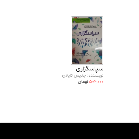
سپاسگزاری
نویسنده: جنیس کاپلان
504,000
تومان