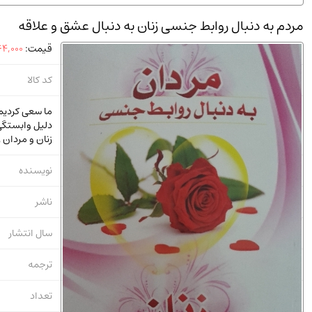
استخدامی و کاریابی دولتی و خصوصی.سوالـات و آزمونها
(2)
مردم به دنبال روابط جنسی زنان به دنبال عشق و علاقه
دانشگاه پیامـ نور
(10)
قیمت:
4,000
کد کالا
ما سعی کردیم
دلیل وابستگی
زنان و مردان 
نویسنده
ناشر
سال انتشار
ترجمه
تعداد