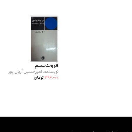
فرویدیسم
نویسنده: امیرحسین آریان پور
396,000
تومان