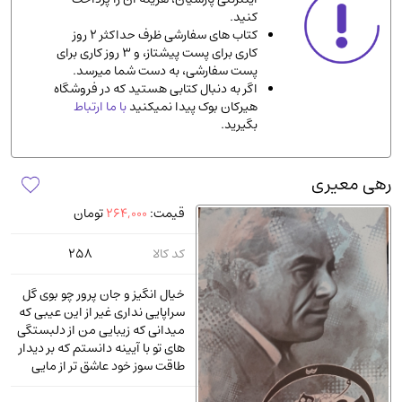
کنید.
ادیان و مذاهب
(142)
کتاب های سفارشی ظرف حداکثر 2 روز
دانشگاهی و آموزشی
(534)
کاری برای پست پیشتاز، و 3 روز کاری برای
پست سفارشی، به دست شما میرسد.
اقتصادی، بازاریابی و مالی
(57)
اگر به دنبال کتابی هستید که در فروشگاه
کتاب های متفرقه
(102)
هیرکان بوک پیدا نمیکنید
با ما ارتباط
بگیرید.
علمی
(92)
پزشکی
(140)
رهی معیری
کامپیوتر و نرم افزار
(13)
قیمت:
264,000
تومان
ورزشی و تربیت بدنی
(34)
آشپزی و خوراکی
(25)
کد کالا
258
سرگرمی و بازی
(7)
خیال انگیز و جان پرور چو بوی گل
سیاسی
(116)
سراپایی نداری غیر از این عیبی که
میدانی که زیبایی من از دلبستگی‌
رمان و داستان خارجی
(489)
های تو با آیینه دانستم که بر دیدار
حقوقی و قانون
(47)
طاقت سوز خود عاشق تر از مایی
کتاب های مصور رنگی و گلاسه
(23)