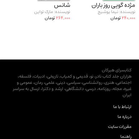
مژده گویی روز باران
شانس
نویسنده: نیما یوشیج
نویسنده: مارک تواین
240,000
تومان
264,000
تومان
کتابسرای هیرکان
هزاران جلد کتاب نادر، نو، قدیمی و کمیاب، تاریخی، ادبیات، فلسفه،
اجتماعی، هنری، روانشناسی، سیاسی، دینی، علمی، رمان، عمومی و
غیره، مجله، روزنامه، درسی، دانشگاهی، ارشد و دکترا، ارسال به سراسر
ایران
ارتباط با ما
درباره ما
مقررات سایت
راهنما