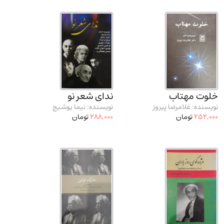
خلوت مهتاب
ندای شعر نو
نویسنده: غلامرضا پیروز
نویسنده: نیما یوشیج
252,000
تومان
288,000
تومان