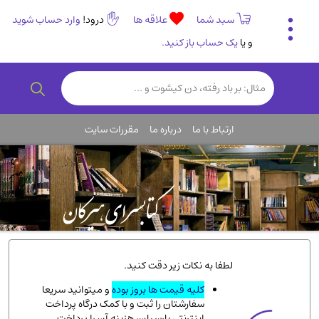
سبد شما
علاقه ها
درود!
وارد حساب شوید
و یا
یک حساب باز کنید.
تاریخی و فرهنگی
(838)
رمان و داستان ایرانی
(307)
هنر و موسیقی
(61)
ارتباط با ما
درباره ما
مقررات سایت
روانشناسی
(357)
انگلیسی و زبان خارجی
(14)
کودکان و نوجوانان
(76)
کتب نادر و کمیاب
(19)
روانشناسی
(112)
طب گیاهی و سنتی
(45)
لطفا به نکات زیر دقت کنید.
فلسفه و جامعه شناسی
(151)
کلیه قیمت ها بروز بوده
و میتوانید سریعا
سفارشتان را ثبت و با کمک درگاه پرداخت
ادبیات و شعر
(511)
اینترنتی پارسیان، هزینه آن را پرداخت