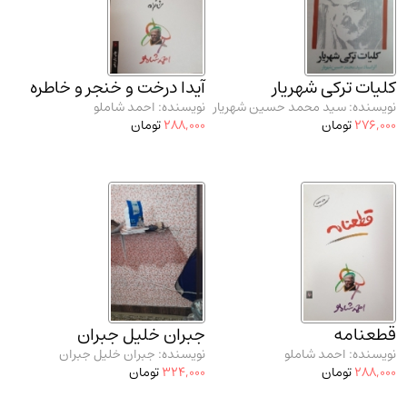
مدرسان شریف و انتشارت ارشد کتاب‌های..
(2)
دانشگاه پیامـ نور
(10)
کلیات ترکی شهریار
آیدا درخت و خنجر و خاطره
نویسنده: سید محمد حسین شهریار
نویسنده: احمد شاملو
276,000
تومان
288,000
تومان
قطعنامه
جبران خلیل جبران
نویسنده: احمد شاملو
نویسنده: جبران خلیل جبران
288,000
تومان
324,000
تومان