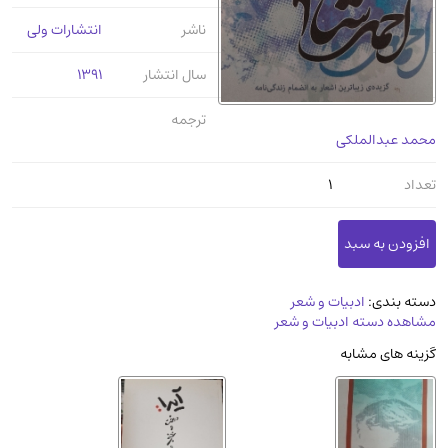
عرفانی و سلوک
(45)
ناشر
انتشارات ولی
الکترونیک
(11)
سال انتشار
1391
دایره المعارف و فرهنگ
(13)
علوم غریبه و شهودی
(16)
ترجمه
محمد عبدالملکی
معماری، عمران و شهرسازی
(29)
سینما و فیلم
(54)
تعداد
1
کتاب های قدیمی دینی و مذهبی
(14)
طراحی هنر و نقاشی و مجسمه سازی
(26)
زندگینامه شهدا
(9)
دسته بندی:
ادبیات و شعر
کتاب چاپ سنگی و کتاب خطی قدیمی
مشاهده دسته ادبیات و شعر
جغرافیا
(9)
گزینه های مشابه
استخدامی و کاریابی دولتی و خصوصی.سوالـات
و آزمونها
(2)
آموزشی و کنکوری