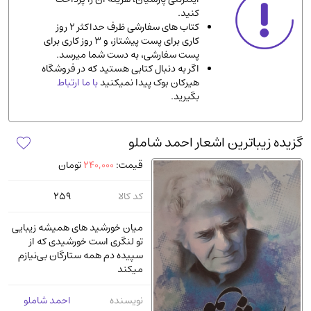
کنید.
ادیان و مذاهب
(142)
کتاب های سفارشی ظرف حداکثر 2 روز
دانشگاهی و آموزشی
(534)
کاری برای پست پیشتاز، و 3 روز کاری برای
پست سفارشی، به دست شما میرسد.
اقتصادی، بازاریابی و مالی
(56)
اگر به دنبال کتابی هستید که در فروشگاه
کتاب های متفرقه
(102)
هیرکان بوک پیدا نمیکنید
با ما ارتباط
بگیرید.
علمی
(92)
پزشکی
(140)
گزیده زیباترین اشعار احمد شاملو
کامپیوتر و نرم افزار
(13)
قیمت:
240,000
تومان
ورزشی و تربیت بدنی
(34)
آشپزی و خوراکی
(25)
کد کالا
259
سرگرمی و بازی
(7)
میان خورشید های همیشه زیبایی
سیاسی
(116)
تو لنگری است خورشیدی که از
سپیده دم همه ستارگان بی‌نیازم
رمان و داستان خارجی
(489)
میکند
حقوقی و قانون
(47)
نویسنده
احمد شاملو
کتاب های مصور رنگی و گلاسه
(23)