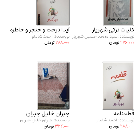
مدرسان شریف و انتشارت ارشد کتاب‌های..
(2)
دانشگاه پیامـ نور
(10)
کلیات ترکی شهریار
آیدا درخت و خنجر و خاطره
نویسنده: سید محمد حسین شهریار
نویسنده: احمد شاملو
276,000
تومان
288,000
تومان
قطعنامه
جبران خلیل جبران
نویسنده: احمد شاملو
نویسنده: جبران خلیل جبران
288,000
تومان
324,000
تومان