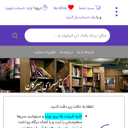
سبد شما
علاقه ها
درود!
وارد حساب شوید
و یا
یک حساب باز کنید.
تاریخی و فرهنگی
(838)
رمان و داستان ایرانی
(307)
هنر و موسیقی
(61)
ارتباط با ما
درباره ما
مقررات سایت
روانشناسی
(357)
انگلیسی و زبان خارجی
(14)
کودکان و نوجوانان
(76)
کتب نادر و کمیاب
(19)
روانشناسی
(112)
طب گیاهی و سنتی
(45)
لطفا به نکات زیر دقت کنید.
فلسفه و جامعه شناسی
(151)
کلیه قیمت ها بروز بوده
و میتوانید سریعا
سفارشتان را ثبت و با کمک درگاه پرداخت
ادبیات و شعر
(511)
اینترنتی پارسیان، هزینه آن را پرداخت