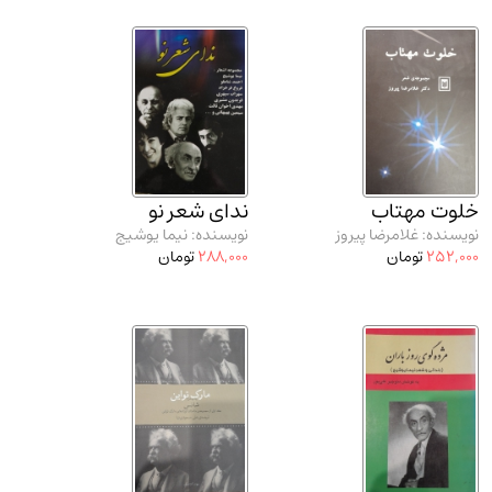
خلوت مهتاب
ندای شعر نو
نویسنده: غلامرضا پیروز
نویسنده: نیما یوشیج
252,000
تومان
288,000
تومان