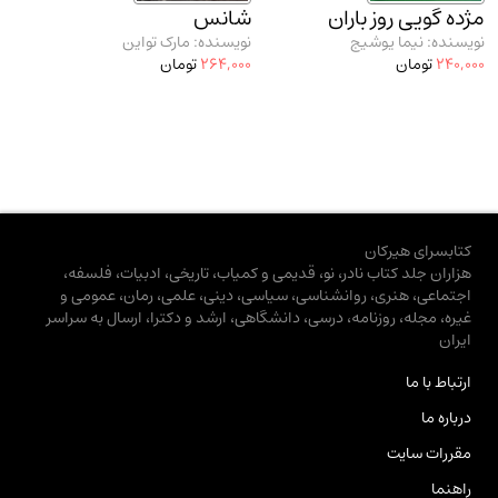
مژده گویی روز باران
شانس
نویسنده: نیما یوشیج
نویسنده: مارک تواین
240,000
تومان
264,000
تومان
کتابسرای هیرکان
هزاران جلد کتاب نادر، نو، قدیمی و کمیاب، تاریخی، ادبیات، فلسفه،
اجتماعی، هنری، روانشناسی، سیاسی، دینی، علمی، رمان، عمومی و
غیره، مجله، روزنامه، درسی، دانشگاهی، ارشد و دکترا، ارسال به سراسر
ایران
ارتباط با ما
درباره ما
مقررات سایت
راهنما