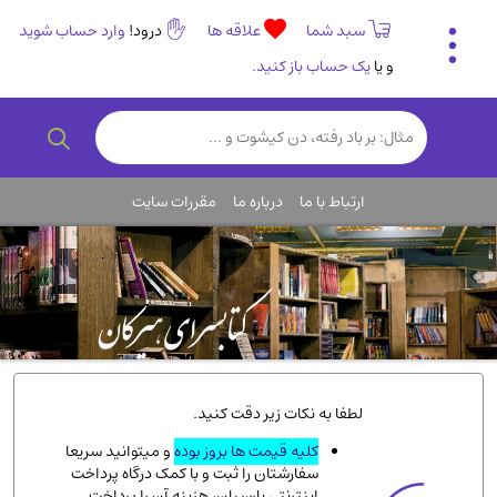
سبد شما
علاقه ها
درود!
وارد حساب شوید
و یا
یک حساب باز کنید.
تاریخی و فرهنگی
(838)
رمان و داستان ایرانی
(307)
هنر و موسیقی
(61)
ارتباط با ما
درباره ما
مقررات سایت
روانشناسی
(357)
انگلیسی و زبان خارجی
(14)
کودکان و نوجوانان
(76)
کتب نادر و کمیاب
(19)
روانشناسی
(112)
طب گیاهی و سنتی
(45)
لطفا به نکات زیر دقت کنید.
فلسفه و جامعه شناسی
(151)
کلیه قیمت ها بروز بوده
و میتوانید سریعا
سفارشتان را ثبت و با کمک درگاه پرداخت
ادبیات و شعر
(511)
اینترنتی پارسیان، هزینه آن را پرداخت