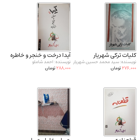
مدرسان شریف و انتشارت ارشد کتاب‌های..
(2)
دانشگاه پیامـ نور
(10)
کلیات ترکی شهریار
آیدا درخت و خنجر و خاطره
نویسنده: سید محمد حسین شهریار
نویسنده: احمد شاملو
276,000
تومان
288,000
تومان