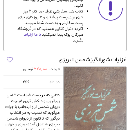
کنید.
ادیان و مذاهب
(142)
کتاب های سفارشی ظرف حداکثر 2 روز
دانشگاهی و آموزشی
(534)
کاری برای پست پیشتاز، و 3 روز کاری برای
پست سفارشی، به دست شما میرسد.
اقتصادی، بازاریابی و مالی
(57)
اگر به دنبال کتابی هستید که در فروشگاه
کتاب های متفرقه
(102)
هیرکان بوک پیدا نمیکنید
با ما ارتباط
بگیرید.
علمی
(92)
پزشکی
(140)
غزلیات شورانگیز شمس تبریزی
کامپیوتر و نرم افزار
(13)
قیمت:
528,000
تومان
ورزشی و تربیت بدنی
(34)
آشپزی و خوراکی
(25)
کد کالا
266
سرگرمی و بازی
(7)
کتابی که در دست شماست شامل
سیاسی
(116)
زیباترین و دلکش ترین غزلیات
دیوان شمس از و اینجانب با جرات
رمان و داستان خارجی
(489)
میگویم که نسبت به هر انتخاب
حقوقی و قانون
(47)
دیگری که تاکنون از دیوان شمس
تبریزی به عمل آمده برتری و جهان
کتاب های مصور رنگی و گلاسه
(23)