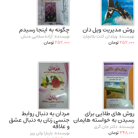
مدرسان شریف و انتشارت ارشد کتاب‌های..
(2)
دانشگاه پیامـ نور
(10)
روش مدیریت ویل دان
چگونه به اینجا رسیدم
نویسنده: ویلدان کنت بلانچارد
نویسنده: آزاده سخایی منش
252,000
تومان
252,000
تومان
روش های طلایی برای
مردان به دنبال روابط
رسیدن به خواسته هایمان
جنسی زنان به دنبال عشق
و علاقه
نویسنده: دکتر جان گری
348,000
تومان
نویسنده: باربارا ولن پیز