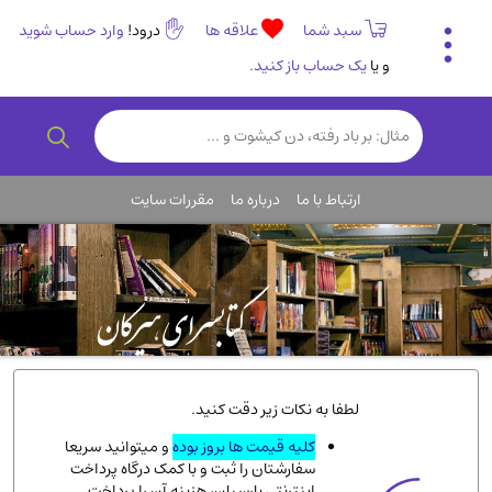
سبد شما
علاقه ها
درود!
وارد حساب شوید
و یا
یک حساب باز کنید.
تاریخی و فرهنگی
(838)
رمان و داستان ایرانی
(307)
هنر و موسیقی
(61)
ارتباط با ما
درباره ما
مقررات سایت
روانشناسی
(357)
انگلیسی و زبان خارجی
(14)
کودکان و نوجوانان
(76)
کتب نادر و کمیاب
(19)
روانشناسی
(112)
طب گیاهی و سنتی
(45)
لطفا به نکات زیر دقت کنید.
فلسفه و جامعه شناسی
(151)
کلیه قیمت ها بروز بوده
و میتوانید سریعا
سفارشتان را ثبت و با کمک درگاه پرداخت
ادبیات و شعر
(511)
اینترنتی پارسیان، هزینه آن را پرداخت