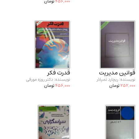
456,000
تومان
قوانین مدیریت
قدرت فکر
نویسنده: ریچارد تمپلار
نویسنده: دکتر روزه مورفی
252,000
تومان
456,000
تومان