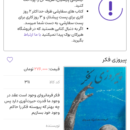
کنید.
ادیان و مذاهب
(142)
کتاب های سفارشی ظرف حداکثر 2 روز
دانشگاهی و آموزشی
(534)
کاری برای پست پیشتاز، و 3 روز کاری برای
پست سفارشی، به دست شما میرسد.
اقتصادی، بازاریابی و مالی
(56)
اگر به دنبال کتابی هستید که در فروشگاه
کتاب های متفرقه
(102)
هیرکان بوک پیدا نمیکنید
با ما ارتباط
بگیرید.
علمی
(92)
پزشکی
(140)
پیروزی فکر
کامپیوتر و نرم افزار
(13)
قیمت:
276,000
تومان
ورزشی و تربیت بدنی
(34)
آشپزی و خوراکی
(25)
کد کالا
311
سرگرمی و بازی
(7)
فکر فرمانروای وجود است عقد در
سیاسی
(116)
وجود ما قدرت حیرت‌آوری دارد پس
چه بهتر که پیوسته فکر را حاکم
رمان و داستان خارجی
(489)
وجود خود بسازیم
حقوقی و قانون
(47)
نویسنده
کتاب های مصور رنگی و گلاسه
(23)