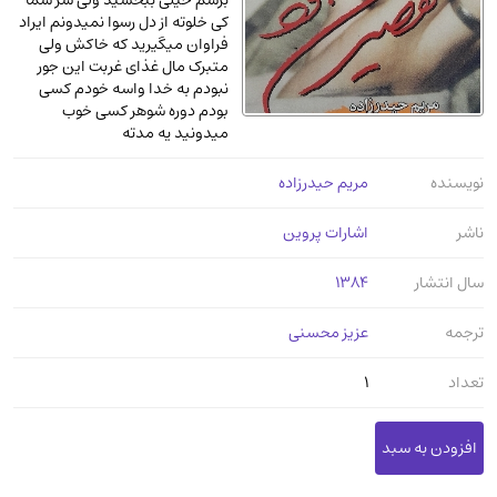
برسم خیلی ببخشید ولی سر شما
عرفانی و سلوک
(45)
کی خلوته از دل رسوا نمیدونم ایراد
فراوان میگیرید که خاکش ولی
الکترونیک
(11)
متبرک مال غذای غربت این جور
نبودم به خدا واسه خودم کسی
دایره المعارف و فرهنگ
(13)
بودم دوره شوهر کسی خوب
علوم غریبه و شهودی
(16)
میدونید یه مدته
معماری، عمران و شهرسازی
(29)
نویسنده
مریم حیدرزاده
سینما و فیلم
(54)
ناشر
اشارات پروین
کتاب های قدیمی دینی و مذهبی
(14)
طراحی هنر و نقاشی و مجسمه سازی
(26)
سال انتشار
1384
زندگینامه شهدا
(9)
ترجمه
عزیز محسنی
کتاب چاپ سنگی و کتاب خطی قدیمی
جغرافیا
(9)
تعداد
1
استخدامی و کاریابی دولتی و خصوصی.سوالـات
و آزمونها
(2)
آموزشی و کنکوری