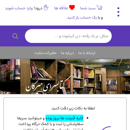
سبد شما
علاقه ها
درود!
وارد حساب شوید
و یا
یک حساب باز کنید.
تاریخی و فرهنگی
(838)
رمان و داستان ایرانی
(307)
هنر و موسیقی
(61)
ارتباط با ما
درباره ما
مقررات سایت
روانشناسی
(357)
انگلیسی و زبان خارجی
(14)
کودکان و نوجوانان
(76)
کتب نادر و کمیاب
(19)
روانشناسی
(112)
طب گیاهی و سنتی
(45)
لطفا به نکات زیر دقت کنید.
فلسفه و جامعه شناسی
(151)
کلیه قیمت ها بروز بوده
و میتوانید سریعا
سفارشتان را ثبت و با کمک درگاه پرداخت
ادبیات و شعر
(511)
اینترنتی پارسیان، هزینه آن را پرداخت