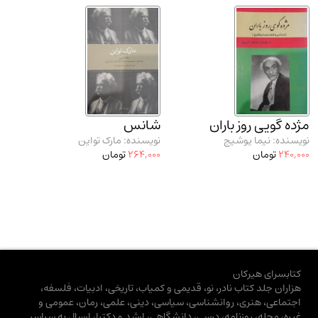
مژده گویی روز باران
شانس
نویسنده: نیما یوشیج
نویسنده: مارک تواین
240,000
تومان
264,000
تومان
کتابسرای هیرکان
هزاران جلد کتاب نادر، نو، قدیمی و کمیاب، تاریخی، ادبیات، فلسفه،
اجتماعی، هنری، روانشناسی، سیاسی، دینی، علمی، رمان، عمومی و
غیره، مجله، روزنامه، درسی، دانشگاهی، ارشد و دکترا، ارسال به سراسر