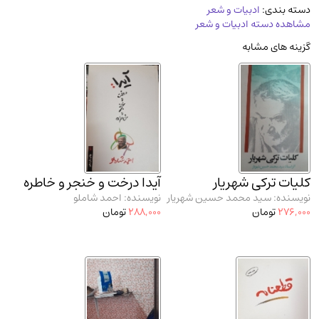
دسته بندی:
ادبیات و شعر
مدرسان شریف و انتشارت ارشد کتاب‌های..
(2)
مشاهده دسته ادبیات و شعر
دانشگاه پیامـ نور
(10)
گزینه های مشابه
کلیات ترکی شهریار
آیدا درخت و خنجر و خاطره
نویسنده: سید محمد حسین شهریار
نویسنده: احمد شاملو
276,000
تومان
288,000
تومان