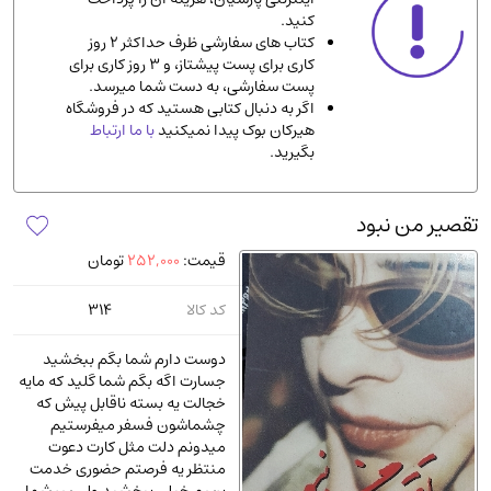
کنید.
ادیان و مذاهب
(142)
کتاب های سفارشی ظرف حداکثر 2 روز
دانشگاهی و آموزشی
(534)
کاری برای پست پیشتاز، و 3 روز کاری برای
پست سفارشی، به دست شما میرسد.
اقتصادی، بازاریابی و مالی
(56)
اگر به دنبال کتابی هستید که در فروشگاه
کتاب های متفرقه
(102)
هیرکان بوک پیدا نمیکنید
با ما ارتباط
بگیرید.
علمی
(92)
پزشکی
(140)
تقصیر من نبود
کامپیوتر و نرم افزار
(13)
قیمت:
252,000
تومان
ورزشی و تربیت بدنی
(34)
آشپزی و خوراکی
(25)
کد کالا
314
سرگرمی و بازی
(7)
دوست دارم شما بگم ببخشید
سیاسی
(116)
جسارت اگه بگم شما گلید که مایه
خجالت یه بسته ناقابل پیش که
رمان و داستان خارجی
(489)
چشماشون فسفر میفرستیم
حقوقی و قانون
(47)
میدونم دلت مثل کارت دعوت
منتظر یه فرصتم حضوری خدمت
کتاب های مصور رنگی و گلاسه
(23)