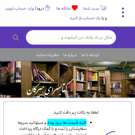
سبد شما
علاقه ها
درود!
وارد حساب شوید
و یا
یک حساب باز کنید.
تاریخی و فرهنگی
(838)
رمان و داستان ایرانی
(307)
هنر و موسیقی
(61)
ارتباط با ما
درباره ما
مقررات سایت
روانشناسی
(357)
انگلیسی و زبان خارجی
(14)
کودکان و نوجوانان
(76)
کتب نادر و کمیاب
(19)
روانشناسی
(112)
طب گیاهی و سنتی
(45)
لطفا به نکات زیر دقت کنید.
فلسفه و جامعه شناسی
(151)
کلیه قیمت ها بروز بوده
و میتوانید سریعا
سفارشتان را ثبت و با کمک درگاه پرداخت
ادبیات و شعر
(511)
اینترنتی پارسیان، هزینه آن را پرداخت