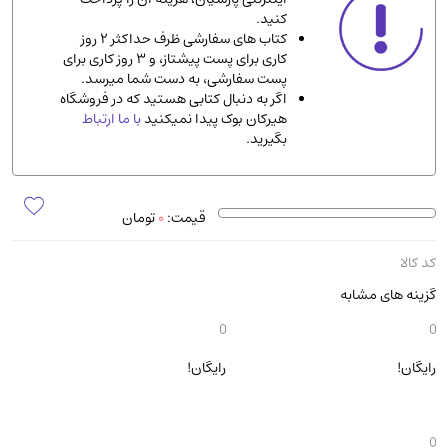
کنید.
ادیان و مذاهب
(142)
کتاب های سفارشی ظرف حداکثر 2 روز
دانشگاهی و آموزشی
(534)
کاری برای پست پیشتاز، و 3 روز کاری برای
پست سفارشی، به دست شما میرسد.
اقتصادی، بازاریابی و مالی
(56)
اگر به دنبال کتابی هستید که در فروشگاه
کتاب های متفرقه
(102)
هیرکان بوک پیدا نمیکنید
با ما ارتباط
بگیرید.
علمی
(92)
پزشکی
(140)
کامپیوتر و نرم افزار
(13)
قیمت:
0
تومان
ورزشی و تربیت بدنی
(34)
کد کالا
آشپزی و خوراکی
(25)
گزینه های مشابه
سرگرمی و بازی
(7)
سیاسی
(116)
رایگان!
رایگان!
رمان و داستان خارجی
(489)
حقوقی و قانون
(47)
کتاب های مصور رنگی و گلاسه
(23)