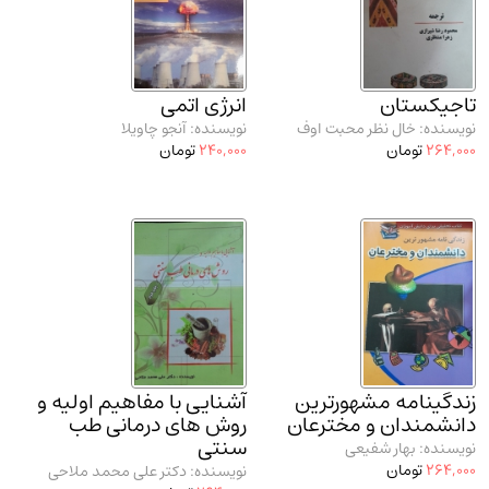
مدرسان شریف و انتشارت ارشد کتاب‌های..
(2)
دانشگاه پیامـ نور
(10)
تاجیکستان
انرژی اتمی
نویسنده: خال نظر محبت اوف
نویسنده: آنجو چاویلا
264,000
تومان
240,000
تومان
زندگینامه مشهورترین
آشنایی با مفاهیم اولیه و
دانشمندان و مخترعان
روش های درمانی طب
سنتی
نویسنده: بهار شفیعی
264,000
تومان
نویسنده: دکتر علی محمد ملاحی