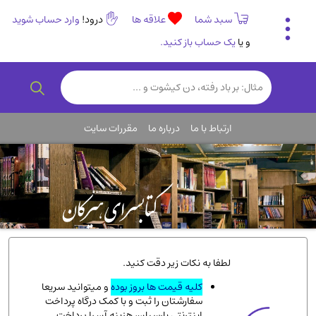
سبد شما
علاقه ها
درود!
وارد حساب شوید
و یا
یک حساب باز کنید.
تاریخی و فرهنگی
(838)
رمان و داستان ایرانی
(307)
هنر و موسیقی
(61)
ارتباط با ما
درباره ما
مقررات سایت
روانشناسی
(357)
انگلیسی و زبان خارجی
(14)
کودکان و نوجوانان
(76)
کتب نادر و کمیاب
(19)
روانشناسی
(112)
طب گیاهی و سنتی
(45)
لطفا به نکات زیر دقت کنید.
فلسفه و جامعه شناسی
(151)
کلیه قیمت ها بروز بوده
و میتوانید سریعا
سفارشتان را ثبت و با کمک درگاه پرداخت
ادبیات و شعر
(511)
اینترنتی پارسیان، هزینه آن را پرداخت