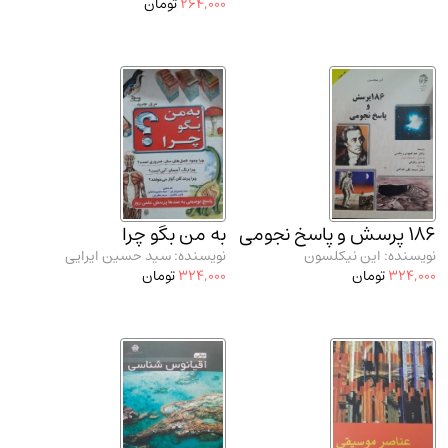
264,000
تومان
186 پرسش و پاسخ نجومی
به من بگو چرا
نویسنده: این نیکلسون
نویسنده: سید حسین ایرایی
324,000
تومان
324,000
تومان