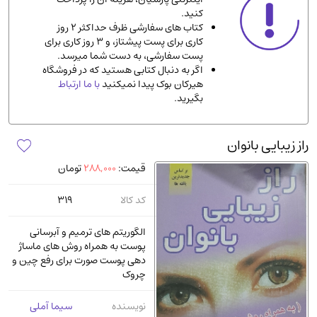
کنید.
ادیان و مذاهب
(142)
کتاب های سفارشی ظرف حداکثر 2 روز
دانشگاهی و آموزشی
(534)
کاری برای پست پیشتاز، و 3 روز کاری برای
پست سفارشی، به دست شما میرسد.
اقتصادی، بازاریابی و مالی
(56)
اگر به دنبال کتابی هستید که در فروشگاه
کتاب های متفرقه
(102)
هیرکان بوک پیدا نمیکنید
با ما ارتباط
بگیرید.
علمی
(92)
پزشکی
(140)
راز زیبایی بانوان
کامپیوتر و نرم افزار
(13)
قیمت:
288,000
تومان
ورزشی و تربیت بدنی
(34)
آشپزی و خوراکی
(25)
کد کالا
319
سرگرمی و بازی
(7)
الگوریتم های ترمیم و آبرسانی
سیاسی
(116)
پوست به همراه روش های ماساژ
دهی پوست صورت برای رفع چین و
رمان و داستان خارجی
(489)
چروک
حقوقی و قانون
(47)
نویسنده
سیما آملی
کتاب های مصور رنگی و گلاسه
(23)