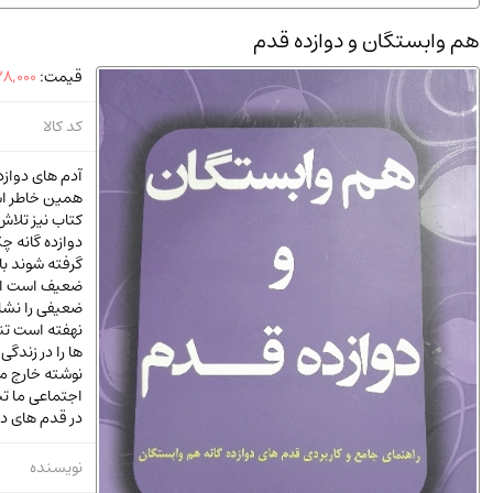
استخدامی و کاریابی دولتی و خصوصی.سوالـات و آزمونها
(2)
هم وابستگان و دوازده قدم
دانشگاه پیامـ نور
(10)
قیمت:
8,000
کد کالا
آدم های دوازد
همین خاطر اس
کتاب نیز تلاش
دوازده گانه چ
گرفته شوند با
ضعیف است از 
ضعیفی را نشان
نهفته است تن
ها را در زندگی
نوشته خارج میگ
اجتماعی ما تب
در قدم های دو
نویسنده