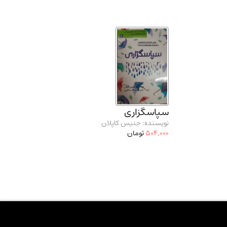
سپاسگزاری
نویسنده: جنیس کاپلان
504,000
تومان