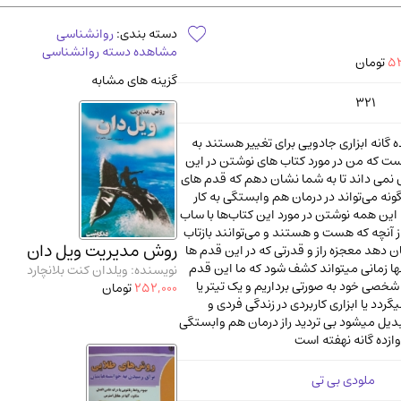
آموزشی و کنکوری
مدرس
دسته بندی:
روانشناسی
مشاهده دسته روانشناسی
52
تومان
گزینه های مشابه
321
ه گانه ابزاری جادویی برای تغییر هستند به
ت که من در مورد کتاب های نوشتن در این
 نمی داند تا به شما نشان دهم که قدم های
گونه می‌تواند در درمان هم وابستگی به کار
 این همه نوشتن در مورد این کتاب‌ها با ساب
آنچه که هست و هستند و می‌توانند بازتاب
روش مدیریت ویل دان
 دهد معجزه راز و قدرتی که در این قدم ها
ها زمانی میتواند کشف شود که ما این قدم
نویسنده: ویلدان کنت بلانچارد
 شخصی خود به صورتی برداریم و یک تیتر یا
252,000
تومان
ردد یا ابزاری کاربردی در زندگی فردی و
دیل میشود بی تردید راز درمان هم وابستگی
ازده گانه نهفته است
ملودی بی تی