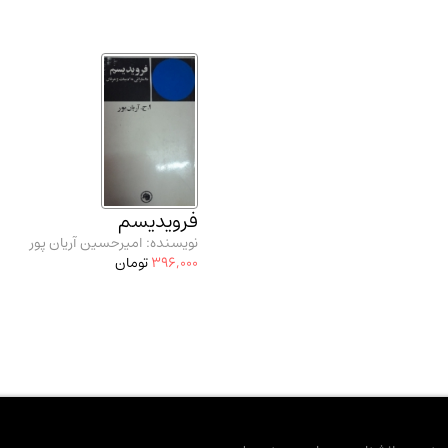
فرویدیسم
نویسنده: امیرحسین آریان پور
396,000
تومان