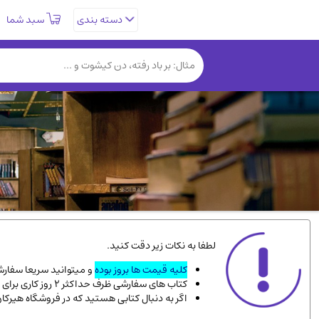
سبد شما
دسته بندی
تاریخی و فرهنگی
(838)
روانشناسی
(357)
کتب نادر و کمیاب
(19)
فلسفه و جامعه شناسی
(151)
دانشگاهی و آموزشی
(534)
علمی
(92)
ورزشی و تربیت بدنی
(34)
سیاسی
(116)
کتاب های مصور رنگی و گلاسه
(23)
لطفا به نکات زیر دقت کنید.
دایره المعارف و فرهنگ
(13)
کلیه قیمت ها بروز بوده
و میتوانید سریعا سفارشت
کتاب های سفارشی ظرف حداکثر 2 روز کاری برای پست پیشتاز، و 3 روز کاری برای پست سفارشی، به دست شما میرسد.
سینما و فیلم
(54)
اگر به دنبال کتابی هستید که در فروشگاه هیرکا
زندگینامه شهدا
(9)