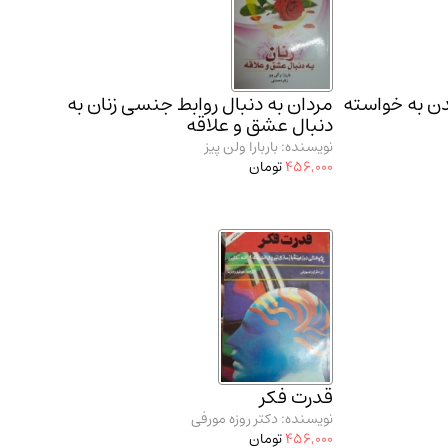
ن به خواسته
مردان به دنبال روابط جنسی زنان به
دنبال عشق و علاقه
نویسنده: باربارا ولن پیز
456,000
تومان
قدرت فکر
نویسنده: دکتر روزه مورفی
456,000
تومان