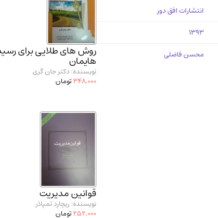
انتشارات افق دور
1393
روش های طلایی برای رسید
محسن فاضلی
هایمان
نویسنده: دکتر جان گری
348,000
تومان
قوانین مدیریت
نویسنده: ریچارد تمپلار
252,000
تومان