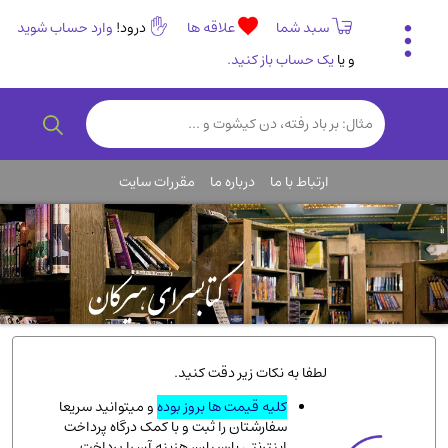
سبد شما
علاقه ها
درود!
وارد حساب شوید
و یا
یک حساب باز کنید.
تاریخی و فرهنگی
(838)
رمان و داستان ایرانی
(307)
هنر و موسیقی
(61)
ارتباط با ما
درباره ما
مقررات سایت
روانشناسی
(357)
انگلیسی و زبان خارجی
(14)
کودکان و نوجوانان
(76)
کتب نادر و کمیاب
(19)
روانشناسی
(112)
طب گیاهی و سنتی
(45)
لطفا به نکات زیر دقت کنید.
فلسفه و جامعه شناسی
(151)
کلیه قیمت ها بروز بوده
و میتوانید سریعا
سفارشتان را ثبت و با کمک درگاه پرداخت
ادبیات و شعر
(511)
اینترنتی پارسیان، هزینه آن را پرداخت