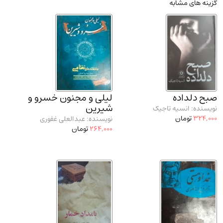
گزینه های مشابه
مدرسان شریف و انتشارت ارشد کتاب‌های..
(2)
دانشگاه پیامـ نور
(10)
صبح دلداده
لیلی و مجنون خسرو و
شیرین
نویسنده: انسیه تاجیک
324,000
تومان
نویسنده: عبدالعلی غفوری
264,000
تومان