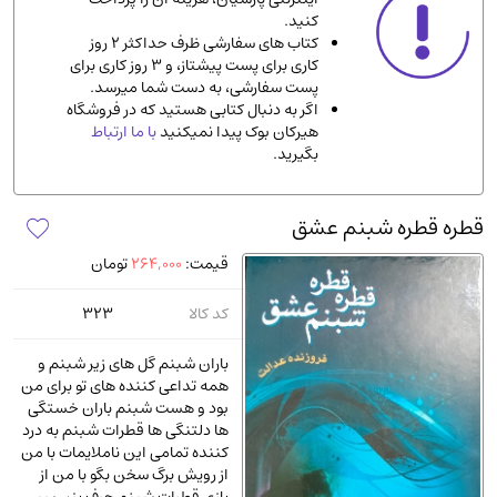
کنید.
ادیان و مذاهب
(142)
کتاب های سفارشی ظرف حداکثر 2 روز
دانشگاهی و آموزشی
(534)
کاری برای پست پیشتاز، و 3 روز کاری برای
پست سفارشی، به دست شما میرسد.
اقتصادی، بازاریابی و مالی
(56)
اگر به دنبال کتابی هستید که در فروشگاه
کتاب های متفرقه
(102)
هیرکان بوک پیدا نمیکنید
با ما ارتباط
بگیرید.
علمی
(92)
پزشکی
(140)
قطره قطره شبنم عشق
کامپیوتر و نرم افزار
(13)
قیمت:
264,000
تومان
ورزشی و تربیت بدنی
(34)
آشپزی و خوراکی
(25)
کد کالا
323
سرگرمی و بازی
(7)
باران شبنم گل های زیر شبنم و
سیاسی
(116)
همه تداعی کننده های تو برای من
بود و هست شبنم باران خستگی
رمان و داستان خارجی
(489)
ها دلتنگی ها قطرات شبنم به درد
حقوقی و قانون
(47)
کننده تمامی این ناملایمات با من
از رویش برگ سخن بگو با من از
کتاب های مصور رنگی و گلاسه
(23)