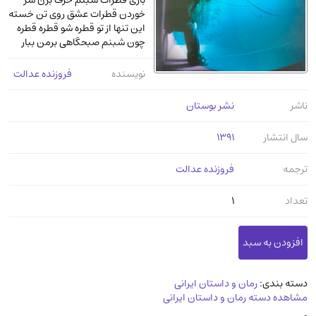
بازی قطرات شبنم حرف بزن سر
عرفانی و سلوک
(45)
خوردن قطرات عشق روی تن خسته
این تنها از تو قطره شو قطره قطره
الکترونیک
(11)
چون شبنم صبحگاهی برمن ببار
دایره المعارف و فرهنگ
(13)
نویسنده
فروزنده عدالت
علوم غریبه و شهودی
(16)
معماری، عمران و شهرسازی
(29)
ناشر
نشر بوستان
سینما و فیلم
(54)
سال انتشار
1391
کتاب های قدیمی دینی و مذهبی
(14)
ترجمه
فروزنده عدالت
طراحی هنر و نقاشی و مجسمه سازی
(26)
زندگینامه شهدا
(9)
تعداد
1
کتاب چاپ سنگی و کتاب خطی قدیمی
جغرافیا
(9)
استخدامی و کاریابی دولتی و خصوصی.سوالـات
دسته بندی:
رمان و داستان ایرانی
و آزمونها
(2)
مشاهده دسته رمان و داستان ایرانی
آموزشی و کنکوری