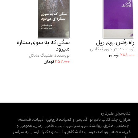
راه رفتن روی ریل
سگی که به سوی ستاره
میرود
نویسنده: فریدون تنکابنی
288,000
تومان
نویسنده: هنینگ مانکل
252,000
تومان
کتابسرای هیرکان
هزاران جلد کتاب نادر، نو، قدیمی و کمیاب، تاریخی، ادبیات، فلسفه،
اجتماعی، هنری، روانشناسی، سیاسی، دینی، علمی، رمان، عمومی و
غیره، مجله، روزنامه، درسی، دانشگاهی، ارشد و دکترا، ارسال به سراسر