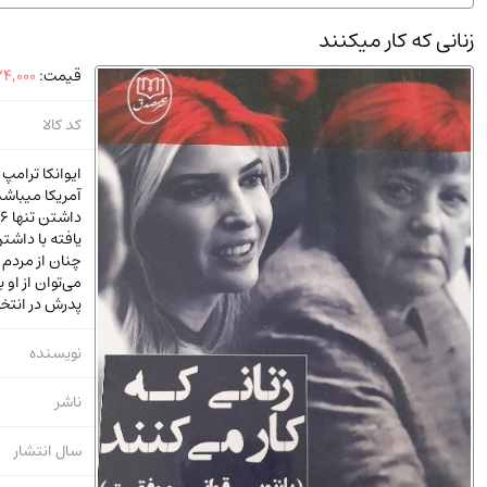
استخدامی و کاریابی دولتی و خصوصی.سوالـات و آزمونها
(2)
زنانی که کار میکنند
دانشگاه پیامـ نور
(10)
قیمت:
4,000
کد کالا
آمریکا میباشد
یافته با داشت
چنان از مردم
می‌توان از او 
پدرش در انتخاب
نویسنده
ناشر
سال انتشار