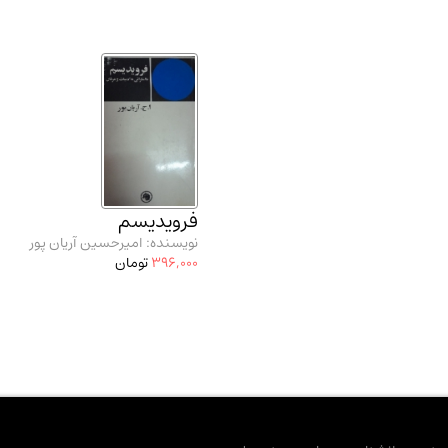
فرویدیسم
نویسنده: امیرحسین آریان پور
396,000
تومان