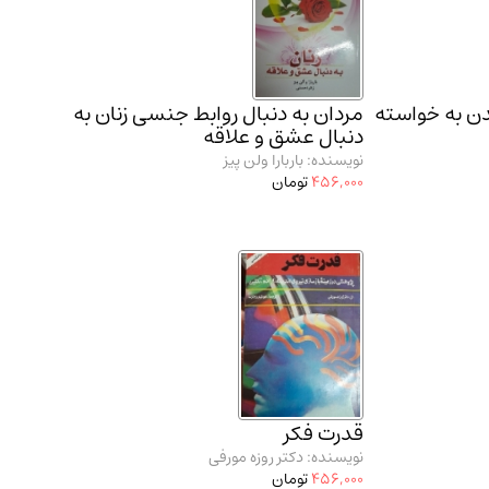
ن به خواسته
مردان به دنبال روابط جنسی زنان به
دنبال عشق و علاقه
نویسنده: باربارا ولن پیز
456,000
تومان
قدرت فکر
نویسنده: دکتر روزه مورفی
456,000
تومان