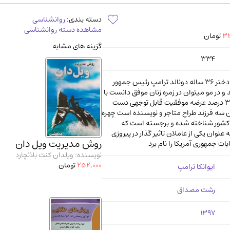
آموزشی و کنکوری
مدرس
دسته بندی:
روانشناسی
مشاهده دسته روانشناسی
32
تومان
گزینه های مشابه
334
ایوانکا ترامپ دختر 36 ساله دونالد ترامپ رئیس جمهور
 و در مو میتوان در زمره زنان موفق دانست با
داشتن تنها 36 درصد عرضه موفقیت قابل توجهی دست
ن سه فرزند طراح متاجر و نویسنده است چهره
 کشور شناخته شده و برجسته است که
به عنوان یکی از عاملان تاثیر گذار در پیروزی
روش مدیریت ویل دان
ات جمهوری آمریکا را نام برد
نویسنده: ویلدان کنت بلانچارد
252,000
تومان
ایوانکا ترامپ
رشت مصداق
1397