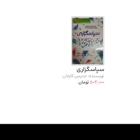
سپاسگزاری
نویسنده: جنیس کاپلان
504,000
تومان