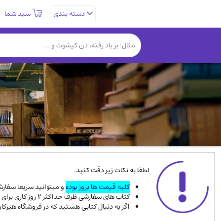
سبد شما
دسته بندی
تاریخی و فرهنگی
(838)
روانشناسی
(357)
کتب نادر و کمیاب
(19)
فلسفه و جامعه شناسی
(151)
دانشگاهی و آموزشی
(534)
علمی
(92)
ورزشی و تربیت بدنی
(34)
سیاسی
(116)
کتاب های مصور رنگی و گلاسه
(23)
لطفا به نکات زیر دقت کنید.
دایره المعارف و فرهنگ
(13)
کلیه قیمت ها بروز بوده
و میتوانید سریعا سفارشت
کتاب های سفارشی ظرف حداکثر 2 روز کاری برای پست پیشتاز، و 3 روز کاری برای پست سفارشی، به دست شما میرسد.
سینما و فیلم
(54)
اگر به دنبال کتابی هستید که در فروشگاه هیرکا
زندگینامه شهدا
(9)