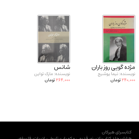
مژده گویی روز باران
شانس
نویسنده: نیما یوشیج
نویسنده: مارک تواین
240,000
تومان
264,000
تومان
کتابسرای هیرکان
هزاران جلد کتاب نادر، نو، قدیمی و کمیاب، تاریخی، ادبیات، فلسفه،