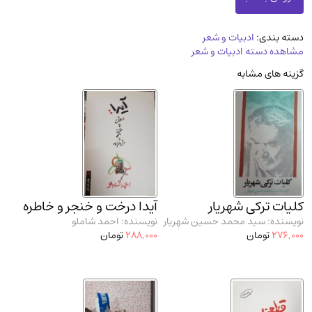
مدرسان شریف و انتشارت ارشد کتاب‌های..
(2)
دانشگاه پیامـ نور
(10)
دسته بندی:
ادبیات و شعر
مشاهده دسته ادبیات و شعر
گزینه های مشابه
کلیات ترکی شهریار
آیدا درخت و خنجر و خاطره
نویسنده: سید محمد حسین شهریار
نویسنده: احمد شاملو
276,000
تومان
288,000
تومان