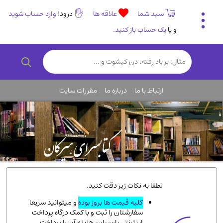
سبد شما
علاقه ها
درود!
وارد حساب شوید
و یا
یک حساب باز کنید.
تاریخی و فرهنگی
(838)
رمان و داستان ایرانی
(307)
هنر و موسیقی
(61)
ارتباط با ما
درباره ما
مقررات سایت
روانشناسی
(357)
انگلیسی و زبان خارجی
(14)
کودکان و نوجوانان
(76)
کتب نادر و کمیاب
(19)
روانشناسی
(112)
طب گیاهی و سنتی
(45)
لطفا به نکات زیر دقت کنید.
فلسفه و جامعه شناسی
(151)
کلیه قیمت ها بروز بوده
و میتوانید سریعا
سفارشتان را ثبت و با کمک درگاه پرداخت
ادبیات و شعر
(511)
اینترنتی پارسیان، هزینه آن را پرداخت