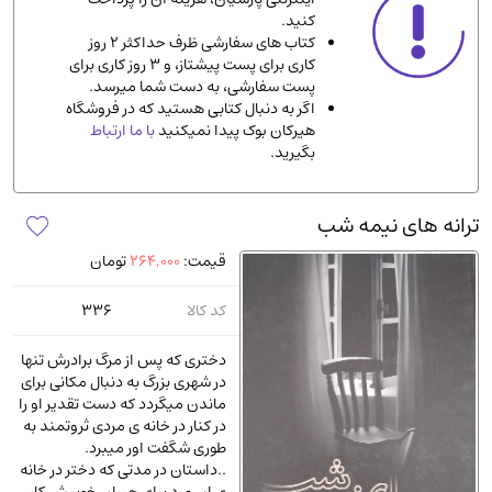
کنید.
ادیان و مذاهب
(142)
کتاب های سفارشی ظرف حداکثر 2 روز
دانشگاهی و آموزشی
(534)
کاری برای پست پیشتاز، و 3 روز کاری برای
پست سفارشی، به دست شما میرسد.
اقتصادی، بازاریابی و مالی
(56)
اگر به دنبال کتابی هستید که در فروشگاه
کتاب های متفرقه
(102)
هیرکان بوک پیدا نمیکنید
با ما ارتباط
بگیرید.
علمی
(92)
پزشکی
(140)
ترانه های نیمه شب
کامپیوتر و نرم افزار
(13)
قیمت:
264,000
تومان
ورزشی و تربیت بدنی
(34)
آشپزی و خوراکی
(25)
کد کالا
336
سرگرمی و بازی
(7)
دختری که پس از مرگ برادرش تنها
سیاسی
(116)
در شهری بزرگ به دنبال مکانی برای
ماندن میگردد که دست تقدیر او را
رمان و داستان خارجی
(489)
در کنار در خانه ی مردی ثروتمند به
حقوقی و قانون
(47)
طوری شگفت اور میبرد.
..داستان در مدتی که دختر در خانه
کتاب های مصور رنگی و گلاسه
(23)