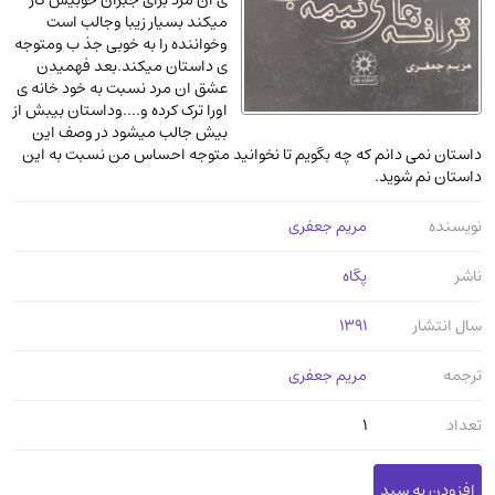
ی ان مرد برای جبران خوبیش کار
عرفانی و سلوک
(45)
میکند بسیار زیبا وجالب است
وخواننده را به خوبی جذ ب ومتوجه
الکترونیک
(11)
ی داستان میکند.بعد فهمیدن
عشق ان مرد نسبت به خود خانه ی
دایره المعارف و فرهنگ
(13)
اورا ترک کرده و....وداستان بیبش از
علوم غریبه و شهودی
(16)
بیش جالب میشود در وصف این
داستان نمی دانم که چه بگویم تا نخوانید متوجه احساس من نسبت به این
معماری، عمران و شهرسازی
(29)
داستان نم شوید.
سینما و فیلم
(54)
نویسنده
مریم جعفری
کتاب های قدیمی دینی و مذهبی
(14)
طراحی هنر و نقاشی و مجسمه سازی
(26)
ناشر
پگاه
زندگینامه شهدا
(9)
سال انتشار
1391
کتاب چاپ سنگی و کتاب خطی قدیمی
ترجمه
جغرافیا
(9)
مریم جعفری
استخدامی و کاریابی دولتی و خصوصی.سوالـات
تعداد
1
و آزمونها
(2)
آموزشی و کنکوری