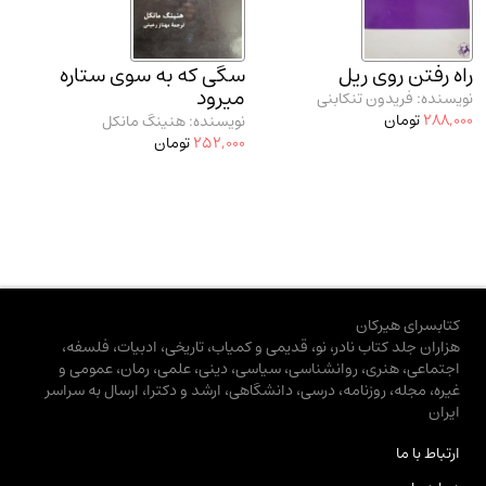
راه رفتن روی ریل
سگی که به سوی ستاره
میرود
نویسنده: فریدون تنکابنی
288,000
تومان
نویسنده: هنینگ مانکل
252,000
تومان
کتابسرای هیرکان
هزاران جلد کتاب نادر، نو، قدیمی و کمیاب، تاریخی، ادبیات، فلسفه،
اجتماعی، هنری، روانشناسی، سیاسی، دینی، علمی، رمان، عمومی و
غیره، مجله، روزنامه، درسی، دانشگاهی، ارشد و دکترا، ارسال به سراسر
ایران
ارتباط با ما