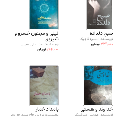
صبح دلداده
لیلی و مجنون خسرو و
شیرین
نویسنده: انسیه تاجیک
324,000
تومان
نویسنده: عبدالعلی غفوری
264,000
تومان
خداوند و هستی
بامداد خمار
نویسنده: موریس مترلینگ
نویسنده: پروین حاج سید جوادی