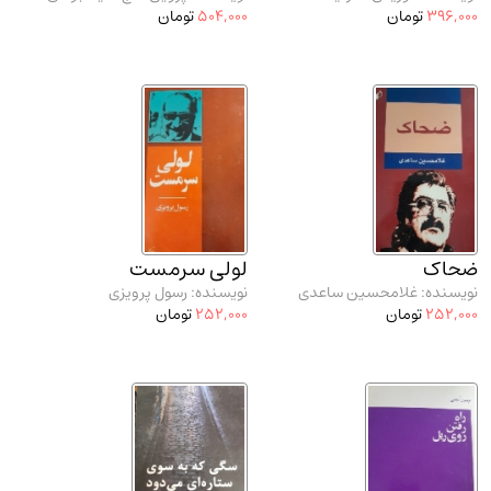
396,000
تومان
504,000
تومان
ضحاک
لولی سرمست
نویسنده: غلامحسین ساعدی
نویسنده: رسول پرویزی
252,000
تومان
252,000
تومان