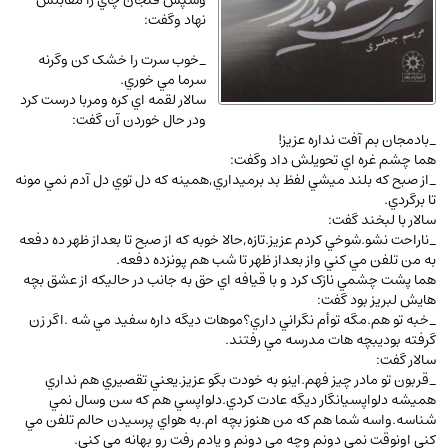
وسپس فنجان چاي را مقابلش
عرفانی و سلوک
(45)
نهاد وگفت:
الکترونیک
(11)
_خوب سرت را خشک کن وگرنه
سرما مي خوري.
دایره المعارف و فرهنگ
(13)
سالار لقمه اي کره ومربا درست کرد
علوم غریبه و شهودی
(16)
ودر حال خوردن آن گفت:
_بادمجان بم آفت نداره عزيز!
معماری، عمران و شهرسازی
(29)
هما چشم غره اي تحويلش داد وگفت:
سینما و فیلم
(54)
_از صبح که بلند ميشي لفظ بد برميداري,همينه که دل توي دل آدم نمي مونه
تا برگردي.
کتاب های قدیمی دینی و مذهبی
(14)
سالار با لبخند گفت:
_ناراحت نشو.شوخي کردم عزيز.تازه,حالا خوبه که از صبح تا بعداز ظهر ده دفعه
طراحی هنر و نقاشی و مجسمه سازی
(26)
به من تلفن مي کني واز بعداز ظهر تا شب هم پونزده دفعه.
زندگینامه شهدا
(9)
هما پشت چشمي نازک کرد و با قيافه اي حق به جانب در حاليکه از عشق بچه
هايش لبريز بود گفت:
کتاب چاپ سنگی و کتاب خطی قدیمی
_خبه تو هم.مگه توأم نگراني داري؟موهات ديگه داره سفيد مي شه .اگر زن
جغرافیا
(9)
گرفته بوديبچه هات مدرسه مي رفتند.
سالار گفت:
استخدامی و کاریابی دولتی و خصوصی.سوالـات
_قربون تو مادر چيز فهم.اينو به خودت بگو عزيز.يعني تقصيري هم نداري
هميشه دلواپسيانگار ديگه عادت کردي.دلواپسي هم که سن وسال نمي
و آزمونها
(2)
شناسه.واسه شما هم که من هنوز بچه ام.به هواي پرسيدن حالم تلفن مي
آموزشی و کنکوری
کني اونوقت نمي دونم وچه مي دونم و يادم رفت رو بهانه مي کني.