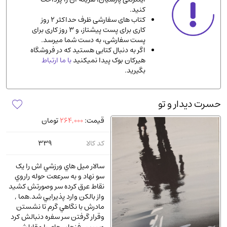
کنید.
ادیان و مذاهب
(142)
کتاب های سفارشی ظرف حداکثر 2 روز
دانشگاهی و آموزشی
(534)
کاری برای پست پیشتاز، و 3 روز کاری برای
پست سفارشی، به دست شما میرسد.
اقتصادی، بازاریابی و مالی
(56)
اگر به دنبال کتابی هستید که در فروشگاه
کتاب های متفرقه
(102)
هیرکان بوک پیدا نمیکنید
با ما ارتباط
بگیرید.
علمی
(92)
پزشکی
(140)
حسرت دیدار و تو
کامپیوتر و نرم افزار
(13)
قیمت:
264,000
تومان
ورزشی و تربیت بدنی
(34)
آشپزی و خوراکی
(25)
کد کالا
339
سرگرمی و بازی
(7)
سالار ميل هاي ورزشي اش را يک
سیاسی
(116)
سو نهاد و به سرععت حوله راروي
نقاط عرق کرده سر وصورتش کشيد
رمان و داستان خارجی
(489)
واز بالکن وارد پذيرايي شد.هما ,
حقوقی و قانون
(47)
مادرش با نگاهي گرم تا نشستن
وقرار گرفتن سر سفره دنبالش کرد
کتاب های مصور رنگی و گلاسه
(23)