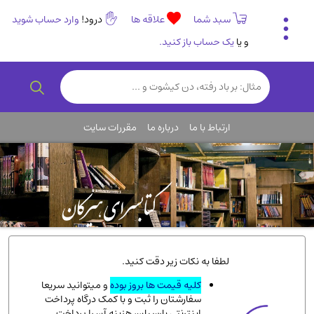
سبد شما
علاقه ها
درود!
وارد حساب شوید
و یا
یک حساب باز کنید.
تاریخی و فرهنگی
(838)
رمان و داستان ایرانی
(307)
هنر و موسیقی
(61)
ارتباط با ما
درباره ما
مقررات سایت
روانشناسی
(357)
انگلیسی و زبان خارجی
(14)
کودکان و نوجوانان
(76)
کتب نادر و کمیاب
(19)
روانشناسی
(112)
طب گیاهی و سنتی
(45)
لطفا به نکات زیر دقت کنید.
فلسفه و جامعه شناسی
(151)
کلیه قیمت ها بروز بوده
و میتوانید سریعا
سفارشتان را ثبت و با کمک درگاه پرداخت
ادبیات و شعر
(511)
اینترنتی پارسیان، هزینه آن را پرداخت