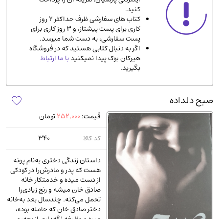
کنید.
ادیان و مذاهب
(142)
کتاب های سفارشی ظرف حداکثر 2 روز
دانشگاهی و آموزشی
(534)
کاری برای پست پیشتاز، و 3 روز کاری برای
پست سفارشی، به دست شما میرسد.
اقتصادی، بازاریابی و مالی
(56)
اگر به دنبال کتابی هستید که در فروشگاه
کتاب های متفرقه
(102)
هیرکان بوک پیدا نمیکنید
با ما ارتباط
بگیرید.
علمی
(92)
پزشکی
(140)
صبح دلداده
کامپیوتر و نرم افزار
(13)
قیمت:
252,000
تومان
ورزشی و تربیت بدنی
(34)
آشپزی و خوراکی
(25)
کد کالا
340
سرگرمی و بازی
(7)
داستان زندگی دختری به‌نام پونه
سیاسی
(116)
هست که پدر و مادرش‌را در کودکی
از دست میده و خدمتکار خانه
رمان و داستان خارجی
(489)
صادق خان میشه و رنج زیادی‌را
حقوقی و قانون
(47)
تحمل می‌کنه. چندسال بعد به‌خانه
دختر صادق خان که حامله بوده،
کتاب های مصور رنگی و گلاسه
(23)