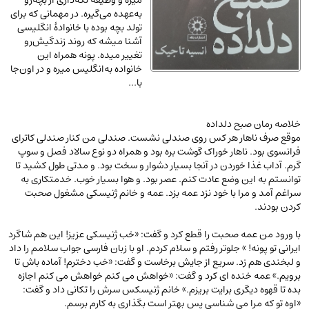
میره و وظیفه نگه‌داری از بچه‌رو
عرفانی و سلوک
(45)
به‌عهده می‌گیره. در مهمانی که برای
تولد بچه بوده با خانوادۀ انگلیسی
الکترونیک
(11)
آشنا میشه که روند زندگیش‌رو
تغییر میده. پونه همراه این
دایره المعارف و فرهنگ
(13)
خانواده به‌انگلیس میره و در اون‌جا
علوم غریبه و شهودی
(16)
با…
معماری، عمران و شهرسازی
(29)
سینما و فیلم
(54)
خلاصه رمان صبح دلداده
موقع صرف ناهار هر کس روی صندلی نشست. صندلی من کنار صندلی کاترای
کتاب های قدیمی دینی و مذهبی
(14)
فرانسوی بود. ناهار خوراک گوشت بره بود و همراه دو نوع سالاد فصل و سوپ
گرم. آداب غذا خوردن در آنجا بسیار دشوار و سخت بود. و مدتی طول کشید تا
طراحی هنر و نقاشی و مجسمه سازی
(26)
توانستم به این وضع عادت کنم. عصر بود. و هوا بسیار خوب. خدمتکاری به
زندگینامه شهدا
(9)
سراغم آمد و مرا با خود نزد عمه بزد. عمه و خانم ژنیسکی مشغول صحبت
کردن بودند.
کتاب چاپ سنگی و کتاب خطی قدیمی
جغرافیا
(9)
با ورود من عمه صحبت را قطع کرد و گفت: «خب ژنیسکی عزیز! این هم شاگرد
ایرانی تو پونه! » جلوتر رفتم و سلام کردم. او با زبان فارسی جواب سلامم را داد
استخدامی و کاریابی دولتی و خصوصی.سوالـات
و لبخندی هم زد. سریع از جایش برخاست و گفت: «خب دخترم! آماده باش تا
برویم.» عمه خنده ای کرد و گفت: «خواهش می کنم خواهش می کنم اجازه
و آزمونها
(2)
بده تا قهوه دیگری برایت بریزم.» خانم ژنیسکس سرش را تکانی داد و گفت:
آموزشی و کنکوری
«اوه تو که مرا می شناسی پس بهتر است بگذاری به کارم برسم.