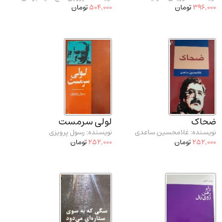
396,000
تومان
504,000
تومان
ضحاک
لولی سرمست
نویسنده: غلامحسین ساعدی
نویسنده: رسول پرویزی
252,000
تومان
252,000
تومان