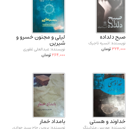
صبح دلداده
لیلی و مجنون خسرو و
شیرین
نویسنده: انسیه تاجیک
324,000
تومان
نویسنده: عبدالعلی غفوری
264,000
تومان
خداوند و هستی
بامداد خمار
نویسنده: موریس مترلینگ
نویسنده: پروین حاج سید جوادی