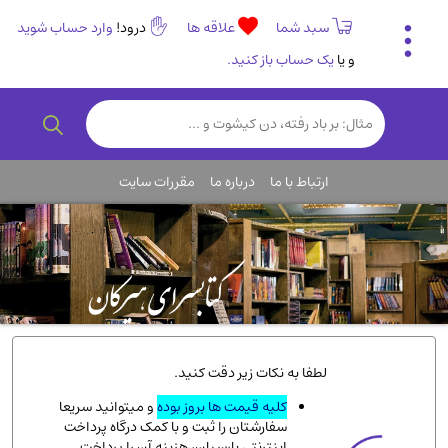
سبد شما
علاقه ها
درود!
وارد حساب شوید
و یا
یک حساب باز کنید.
تاریخی و فرهنگی
(838)
رمان و داستان ایرانی
(307)
هنر و موسیقی
(61)
ارتباط با ما
درباره ما
مقررات سایت
روانشناسی
(357)
انگلیسی و زبان خارجی
(14)
کودکان و نوجوانان
(76)
کتب نادر و کمیاب
(19)
روانشناسی
(112)
طب گیاهی و سنتی
(45)
لطفا به نکات زیر دقت کنید.
فلسفه و جامعه شناسی
(151)
کلیه قیمت ها بروز بوده
و میتوانید سریعا
سفارشتان را ثبت و با کمک درگاه پرداخت
ادبیات و شعر
(511)
اینترنتی پارسیان، هزینه آن را پرداخت