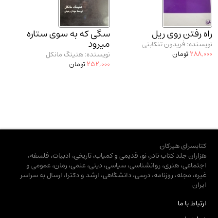
راه رفتن روی ریل
سگی که به سوی ستاره
میرود
نویسنده: فریدون تنکابنی
288,000
تومان
نویسنده: هنینگ مانکل
252,000
تومان
کتابسرای هیرکان
هزاران جلد کتاب نادر، نو، قدیمی و کمیاب، تاریخی، ادبیات، فلسفه،
اجتماعی، هنری، روانشناسی، سیاسی، دینی، علمی، رمان، عمومی و
غیره، مجله، روزنامه، درسی، دانشگاهی، ارشد و دکترا، ارسال به سراسر
ایران
ارتباط با ما