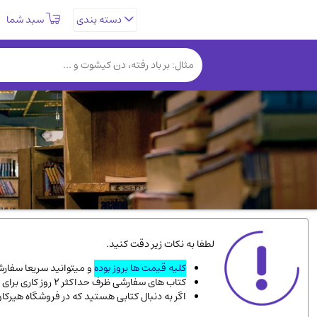
سبد شما
دسته بندی
تاریخی و فرهنگی
(838)
روانشناسی
(357)
کتب نادر و کمیاب
(19)
فلسفه و جامعه شناسی
(151)
دانشگاهی و آموزشی
(534)
علمی
(92)
ورزشی و تربیت بدنی
(34)
سیاسی
(116)
کتاب های مصور رنگی و گلاسه
(23)
لطفا به نکات زیر دقت کنید.
دایره المعارف و فرهنگ
(13)
کلیه قیمت ها بروز بوده
و میتوانید سریعا سفارشت
کتاب های سفارشی ظرف حداکثر 2 روز کاری برای پست پیشتاز، و 3 روز کاری برای پست سفارشی، به دست شما میرسد.
سینما و فیلم
(54)
اگر به دنبال کتابی هستید که در فروشگاه هیرکا
زندگینامه شهدا
(9)