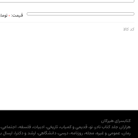
استخدامی و کاریابی دولتی و خصوصی.سوالـات و آزمونها
(2)
قیمت:
0
توما
دانشگاه پیامـ نور
(10)
کد کالا
کتابسرای هیرکان
هزاران جلد کتاب نادر، نو، قدیمی و کمیاب، تاریخی، ادبیات، فلسفه، اجتماعی
رمان، عمومی و غیره، مجله، روزنامه، درسی، دانشگاهی، ارشد و دکترا، ارسال ب