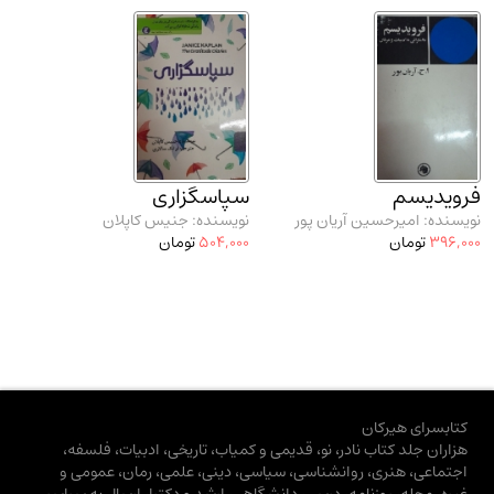
فرویدیسم
سپاسگزاری
نویسنده: امیرحسین آریان پور
نویسنده: جنیس کاپلان
396,000
تومان
504,000
تومان
کتابسرای هیرکان
هزاران جلد کتاب نادر، نو، قدیمی و کمیاب، تاریخی، ادبیات، فلسفه،
اجتماعی، هنری، روانشناسی، سیاسی، دینی، علمی، رمان، عمومی و