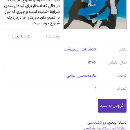
موردعلاقه خود را شروع نمی‌کنند
عرفانی و سلوک
(45)
در حالی که انتظار برای ایده‌آل شدن
شرایط اشتباه است و چیزی که نیاز
الکترونیک
(11)
به تغییر دارد باورهای ما درباره یک
شروع خوب است.
دایره المعارف و فرهنگ
(13)
علوم غریبه و شهودی
(16)
نویسنده
کن بلانچارد
معماری، عمران و شهرسازی
(29)
ناشر
انتشارات اردیبهشت
سینما و فیلم
(54)
کتاب های قدیمی دینی و مذهبی
(14)
سال انتشار
1386
طراحی هنر و نقاشی و مجسمه سازی
(26)
ترجمه
غلامحسین اعرابی
زندگینامه شهدا
(9)
تعداد
1
کتاب چاپ سنگی و کتاب خطی قدیمی
جغرافیا
(9)
استخدامی و کاریابی دولتی و خصوصی.سوالـات
و آزمونها
(2)
دسته بندی:
روانشناسی
آموزشی و کنکوری
مشاهده دسته روانشناسی