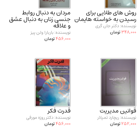
روش های طلایی برای
مردان به دنبال روابط
رسیدن به خواسته هایمان
جنسی زنان به دنبال عشق
و علاقه
نویسنده: دکتر جان گری
348,000
تومان
نویسنده: باربارا ولن پیز
456,000
تومان
قوانین مدیریت
قدرت فکر
نویسنده: ریچارد تمپلار
نویسنده: دکتر روزه مورفی
252,000
تومان
456,000
تومان