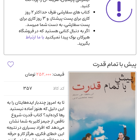
کنید.
ادیان و مذاهب
(142)
کتاب های سفارشی ظرف حداکثر 2 روز
دانشگاهی و آموزشی
(534)
کاری برای پست پیشتاز، و 3 روز کاری برای
پست سفارشی، به دست شما میرسد.
اقتصادی، بازاریابی و مالی
(56)
اگر به دنبال کتابی هستید که در فروشگاه
کتاب های متفرقه
(102)
هیرکان بوک پیدا نمیکنید
با ما ارتباط
بگیرید.
علمی
(92)
پزشکی
(140)
پیش با تمام قدرت
کامپیوتر و نرم افزار
(13)
قیمت:
252,000
تومان
ورزشی و تربیت بدنی
(34)
آشپزی و خوراکی
(25)
کد کالا
357
سرگرمی و بازی
(7)
تا به امروز چندبار ایده‌هایتان را به
سیاسی
(116)
این دلیل که هنوز آماده نیستید
رها کرده‌اید؟ کتاب قدرت شروع
رمان و داستان خارجی
(489)
ناقص از جیمز کلیر به شما نشان
حقوقی و قانون
(47)
می‌دهد که افراد بسیاری در نتیجه
این خطای فکری، هرگز کار و حرفه
کتاب های مصور رنگی و گلاسه
(23)