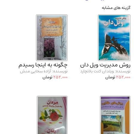
مدرسان شریف و انتشارت ارشد کتاب‌های..
(2)
گزینه های مشابه
دانشگاه پیامـ نور
(10)
روش مدیریت ویل دان
چگونه به اینجا رسیدم
نویسنده: ویلدان کنت بلانچارد
نویسنده: آزاده سخایی منش
252,000
تومان
252,000
تومان