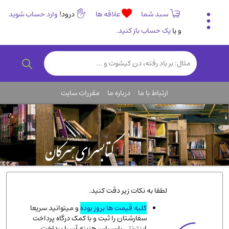
سبد شما
علاقه ها
درود!
وارد حساب شوید
و یا
یک حساب باز کنید.
تاریخی و فرهنگی
(838)
رمان و داستان ایرانی
(307)
هنر و موسیقی
(61)
ارتباط با ما
درباره ما
مقررات سایت
روانشناسی
(357)
انگلیسی و زبان خارجی
(14)
کودکان و نوجوانان
(76)
کتب نادر و کمیاب
(19)
روانشناسی
(112)
طب گیاهی و سنتی
(45)
لطفا به نکات زیر دقت کنید.
فلسفه و جامعه شناسی
(151)
کلیه قیمت ها بروز بوده
و میتوانید سریعا
سفارشتان را ثبت و با کمک درگاه پرداخت
ادبیات و شعر
(511)
اینترنتی پارسیان، هزینه آن را پرداخت