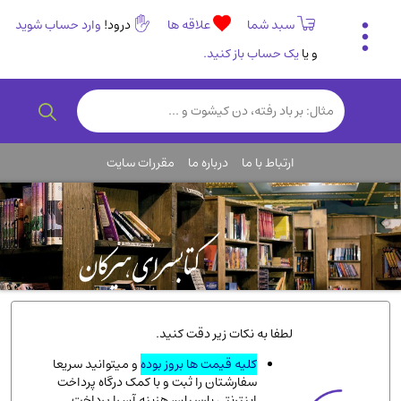
سبد شما
علاقه ها
درود!
وارد حساب شوید
و یا
یک حساب باز کنید.
تاریخی و فرهنگی
(838)
رمان و داستان ایرانی
(307)
هنر و موسیقی
(61)
ارتباط با ما
درباره ما
مقررات سایت
روانشناسی
(357)
انگلیسی و زبان خارجی
(14)
کودکان و نوجوانان
(76)
کتب نادر و کمیاب
(19)
روانشناسی
(112)
طب گیاهی و سنتی
(45)
لطفا به نکات زیر دقت کنید.
فلسفه و جامعه شناسی
(151)
کلیه قیمت ها بروز بوده
و میتوانید سریعا
سفارشتان را ثبت و با کمک درگاه پرداخت
ادبیات و شعر
(511)
اینترنتی پارسیان، هزینه آن را پرداخت