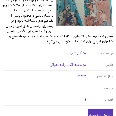
بود نظامی در آن تجدید نظر کرد به
عرفانی و سلوک
(45)
نسخه نهایی که در سال 538 هجری
به پایان رسید گفتنی است که
الکترونیک
(11)
داستان لیلی و مجنون پیش از
نظامی هم ناشناخته نبود و در
دایره المعارف و فرهنگ
(13)
بسیاری از استان های ادبی و زبان
علوم غریبه و شهودی
(16)
عربی قصه شیدایی قیس عامری
نفس شده بود حتی اشعاری را که فقط نسبت میدادند در مجموعه جمع و
معماری، عمران و شهرسازی
(29)
شاعران ایرانی برای شنوندگان خود نقل می‌کردند
سینما و فیلم
(54)
نویسنده
مژگان شیخی
کتاب های قدیمی دینی و مذهبی
(14)
طراحی هنر و نقاشی و مجسمه سازی
(26)
ناشر
موسسه انتشارات قدیانی
زندگینامه شهدا
(9)
سال انتشار
1367
کتاب چاپ سنگی و کتاب خطی قدیمی
ترجمه
جغرافیا
(9)
-
استخدامی و کاریابی دولتی و خصوصی.سوالـات
تعداد
1
و آزمونها
(2)
آموزشی و کنکوری