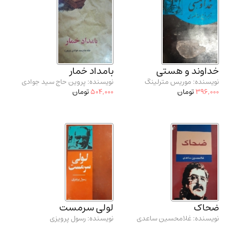
خداوند و هستی
بامداد خمار
نویسنده: موریس مترلینگ
نویسنده: پروین حاج سید جوادی
396,000
تومان
504,000
تومان
ضحاک
لولی سرمست
نویسنده: غلامحسین ساعدی
نویسنده: رسول پرویزی