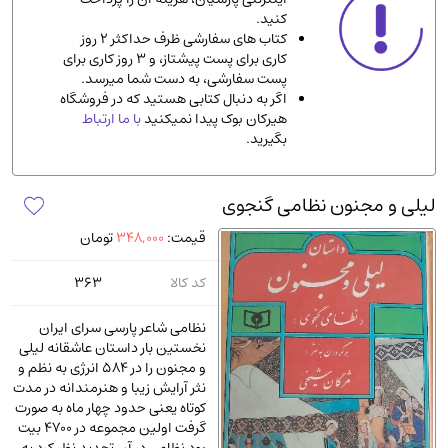
کنید.
ادیان و مذاهب
(142)
کتاب های سفارشی ظرف حداکثر 2 روز
دانشگاهی و آموزشی
(534)
کاری برای پست پیشتاز، و 3 روز کاری برای
پست سفارشی، به دست شما میرسد.
اقتصادی، بازاریابی و مالی
(56)
اگر به دنبال کتابی هستید که در فروشگاه
کتاب های متفرقه
(102)
هیرکان بوک پیدا نمیکنید
با ما ارتباط
بگیرید.
علمی
(92)
پزشکی
(140)
لیلی و مجنون نظامی گنجوی
کامپیوتر و نرم افزار
(13)
قیمت:
348,000
تومان
ورزشی و تربیت بدنی
(34)
آشپزی و خوراکی
(25)
کد کالا
363
سرگرمی و بازی
(7)
نظامی شاعر پارسی سرای ایران
سیاسی
(116)
نخستین بار داستان عاشقانه لیلی
و مجنون را در 584 انرژی به نظم و
رمان و داستان خارجی
(489)
نثر آرایش زیبا و هنرمندانه در مدت
حقوقی و قانون
(47)
کوتاه یعنی حدود چهار ماه به صورت
گرفت اولین مجموعه در 4700 بیت
کتاب های مصور رنگی و گلاسه
(23)