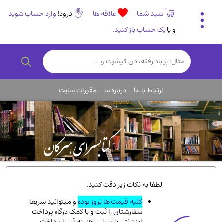
سبد شما
علاقه ها
درود!
وارد حساب شوید
و یا
یک حساب باز کنید.
تاریخی و فرهنگی
(838)
رمان و داستان ایرانی
(307)
هنر و موسیقی
(61)
ارتباط با ما
درباره ما
مقررات سایت
روانشناسی
(357)
انگلیسی و زبان خارجی
(14)
کودکان و نوجوانان
(76)
کتب نادر و کمیاب
(19)
روانشناسی
(112)
طب گیاهی و سنتی
(45)
لطفا به نکات زیر دقت کنید.
فلسفه و جامعه شناسی
(151)
کلیه قیمت ها بروز بوده
و میتوانید سریعا
سفارشتان را ثبت و با کمک درگاه پرداخت
ادبیات و شعر
(511)
اینترنتی پارسیان، هزینه آن را پرداخت