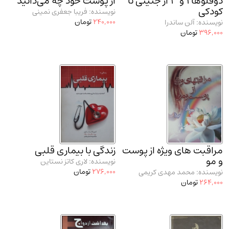
دوقلوها 1 و 3 از جنینی تا
از پوست خود چه می‌دانید
کودکی
نویسنده: فریبا جعفری نمینی
240,000
تومان
نویسنده: آلن ساندرا
396,000
تومان
مراقبت‌ های ویژه از پوست
زندگی با بیماری قلبی
و مو
نویسنده: لاری کاتز نستاین
276,000
تومان
نویسنده: محمد مهدی کریمی
264,000
تومان