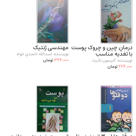
مدرسان شریف و انتشارت ارشد کتاب‌های..
(2)
دانشگاه پیامـ نور
(10)
درمان چین و چروک پوست
مهندسی ژنتیک
با تغذیه مناسب
نویسنده: اسدالله احمدی خواه
324,000
تومان
نویسنده: آلیسون تانیث
264,000
تومان