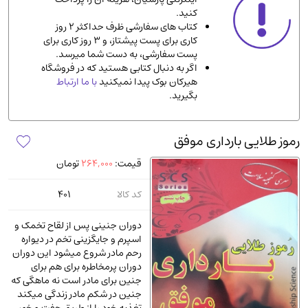
کنید.
ادیان و مذاهب
(142)
کتاب های سفارشی ظرف حداکثر 2 روز
دانشگاهی و آموزشی
(534)
کاری برای پست پیشتاز، و 3 روز کاری برای
پست سفارشی، به دست شما میرسد.
اقتصادی، بازاریابی و مالی
(57)
اگر به دنبال کتابی هستید که در فروشگاه
کتاب های متفرقه
(102)
هیرکان بوک پیدا نمیکنید
با ما ارتباط
بگیرید.
علمی
(92)
پزشکی
(140)
رموز طلایی بارداری موفق
کامپیوتر و نرم افزار
(13)
قیمت:
264,000
تومان
ورزشی و تربیت بدنی
(34)
آشپزی و خوراکی
(25)
کد کالا
401
سرگرمی و بازی
(7)
دوران جنینی پس از لقاح تخمک و
سیاسی
(116)
اسپرم و جایگزینی تخم در دیواره
رحم مادر شروع میشود این دوران
رمان و داستان خارجی
(489)
دوران پرمخاطره برای هم برای
حقوقی و قانون
(47)
جنین برای مادر است نه ماهگی که
جنین در شکم مادر زندگی میکند
کتاب های مصور رنگی و گلاسه
(23)