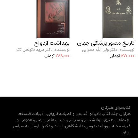
تاریخ مصور پزشکی جهان
بهداشت ازدواج
نویسنده: دکتر ولی الله محرابی
نویسنده: دکتر مریم نکولعل تک
870,000
تومان
288,000
تومان
کتابسرای هیرکان
هزاران جلد کتاب نادر، نو، قدیمی و کمیاب، تاریخی، ادبیات، فلسفه،
اجتماعی، هنری، روانشناسی، سیاسی، دینی، علمی، رمان، عمومی و
غیره، مجله، روزنامه، درسی، دانشگاهی، ارشد و دکترا، ارسال به سراسر
ایران