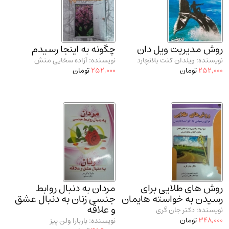
مدرسان شریف و انتشارت ارشد کتاب‌های..
(2)
دانشگاه پیامـ نور
(10)
روش مدیریت ویل دان
چگونه به اینجا رسیدم
نویسنده: ویلدان کنت بلانچارد
نویسنده: آزاده سخایی منش
252,000
تومان
252,000
تومان
روش های طلایی برای
مردان به دنبال روابط
رسیدن به خواسته هایمان
جنسی زنان به دنبال عشق
و علاقه
نویسنده: دکتر جان گری
348,000
تومان
نویسنده: باربارا ولن پیز