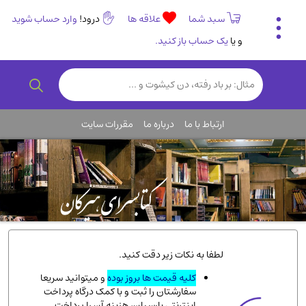
سبد شما
علاقه ها
درود!
وارد حساب شوید
و یا
یک حساب باز کنید.
تاریخی و فرهنگی
(838)
رمان و داستان ایرانی
(307)
هنر و موسیقی
(61)
ارتباط با ما
درباره ما
مقررات سایت
روانشناسی
(357)
انگلیسی و زبان خارجی
(14)
کودکان و نوجوانان
(76)
کتب نادر و کمیاب
(19)
روانشناسی
(112)
طب گیاهی و سنتی
(45)
لطفا به نکات زیر دقت کنید.
فلسفه و جامعه شناسی
(151)
کلیه قیمت ها بروز بوده
و میتوانید سریعا
سفارشتان را ثبت و با کمک درگاه پرداخت
ادبیات و شعر
(511)
اینترنتی پارسیان، هزینه آن را پرداخت