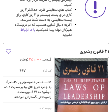
کنید.
ادیان و مذاهب
(142)
کتاب های سفارشی ظرف حداکثر 2 روز
دانشگاهی و آموزشی
(534)
کاری برای پست پیشتاز، و 3 روز کاری برای
پست سفارشی، به دست شما میرسد.
اقتصادی، بازاریابی و مالی
(56)
اگر به دنبال کتابی هستید که در فروشگاه
کتاب های متفرقه
(102)
هیرکان بوک پیدا نمیکنید
با ما ارتباط
بگیرید.
علمی
(92)
پزشکی
(140)
21 قانون رهبری
کامپیوتر و نرم افزار
(13)
قیمت:
252,000
تومان
ورزشی و تربیت بدنی
(34)
آشپزی و خوراکی
(25)
کد کالا
447
سرگرمی و بازی
(7)
کتاب حاضر خصوصیاتی را که صرفا
سیاسی
(116)
به جلب کاریز های رهبر نسبت داده
میشود به 21 قانون ساده
رمان و داستان خارجی
(489)
واموختنی گسترش میدهد
حقوقی و قانون
(47)
نویسنده
کتاب های مصور رنگی و گلاسه
(23)