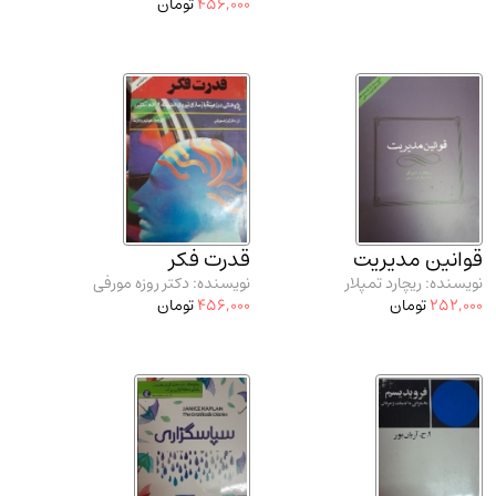
456,000
تومان
قوانین مدیریت
قدرت فکر
نویسنده: ریچارد تمپلار
نویسنده: دکتر روزه مورفی
252,000
تومان
456,000
تومان