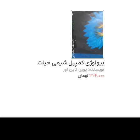
بیولوژی کمپبل شیمی حیات
نویسنده: یوری کاین اور
324,000
تومان