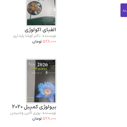
الفبای اکولوژی
نویسنده: دکتر کوشا پایداری
528,000
تومان
بیولوژی کمپبل 2020
نویسنده: یوری کاین واسرمن
528,000
تومان