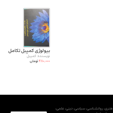
بیولوژی کمپبل تکامل
نویسنده: کمپبل
480,000
تومان
، هنری، روانشناسی، سیاسی، دینی، علمی،