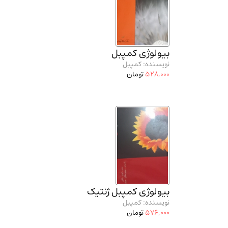
بیولوژی کمپبل
نویسنده: کمپبل
528,000
تومان
بیولوژی کمپبل ژنتیک
نویسنده: کمپبل
576,000
تومان