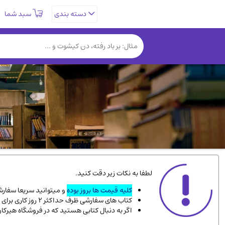
سبد شما
دسته بندی
تاریخی و فرهنگی
(838)
روانشناسی
(357)
کتب نادر و کمیاب
(19)
فلسفه و جامعه شناسی
(151)
دانشگاهی و آموزشی
(534)
علمی
(92)
ورزشی و تربیت بدنی
(34)
سیاسی
(116)
کتاب های مصور رنگی و گلاسه
(23)
لطفا به نکات زیر دقت کنید.
دایره المعارف و فرهنگ
(13)
کلیه قیمت ها بروز بوده
و میتوانید سریعا سفارشت
کتاب های سفارشی ظرف حداکثر 2 روز کاری برای پست پیشتاز، و 3 روز کاری برای پست سفارشی، به دست شما میرسد.
سینما و فیلم
(54)
اگر به دنبال کتابی هستید که در فروشگاه هیرکا
زندگینامه شهدا
(9)