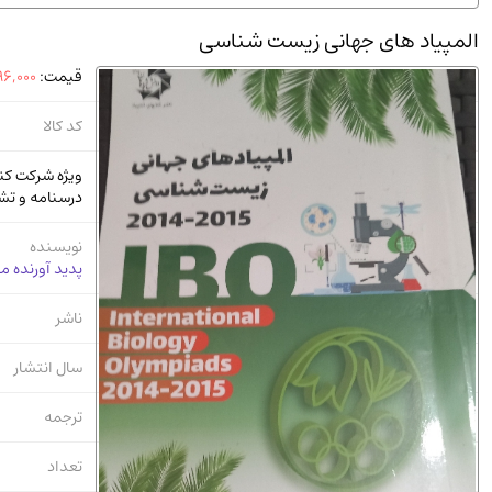
استخدامی و کاریابی دولتی و خصوصی.سوالـات و آزمونها
(2)
المپیاد های جهانی زیست شناسی
دانشگاه پیامـ نور
(10)
قیمت:
6,000
کد کالا
ویژه شرکت کن
درسنامه و تش
نویسنده
پدید آورنده م
ناشر
سال انتشار
ترجمه
تعداد