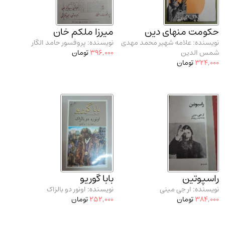
حکومت منهای دین
میرزا ملکم خان
نویسنده: علامه شهیر محمد مهدی
نویسنده: پروفسور حامد الگار
شمس الدین
396,000
تومان
324,000
تومان
راسپوتین
بابا گوریو
نویسنده: ار جی مینی
نویسنده: اونور دو بالزاک
384,000
تومان
252,000
تومان