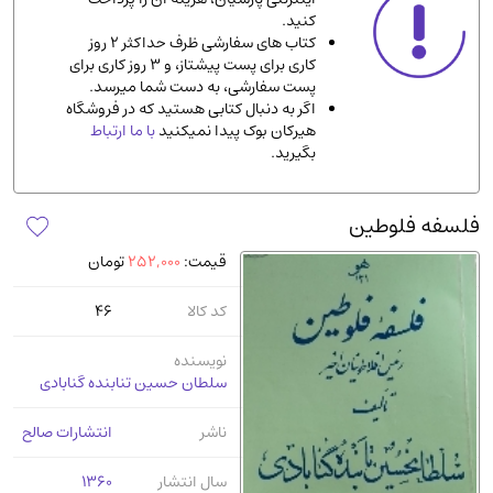
کنید.
ادیان و مذاهب
(142)
کتاب های سفارشی ظرف حداکثر 2 روز
دانشگاهی و آموزشی
(534)
کاری برای پست پیشتاز، و 3 روز کاری برای
پست سفارشی، به دست شما میرسد.
اقتصادی، بازاریابی و مالی
(57)
اگر به دنبال کتابی هستید که در فروشگاه
کتاب های متفرقه
(102)
هیرکان بوک پیدا نمیکنید
با ما ارتباط
بگیرید.
علمی
(92)
پزشکی
(140)
فلسفه فلوطین
کامپیوتر و نرم افزار
(13)
قیمت:
252,000
تومان
ورزشی و تربیت بدنی
(34)
آشپزی و خوراکی
(25)
کد کالا
46
سرگرمی و بازی
(7)
نویسنده
سیاسی
(116)
سلطان حسین تنابنده گنابادی
رمان و داستان خارجی
(489)
ناشر
انتشارات صالح
حقوقی و قانون
(47)
کتاب های مصور رنگی و گلاسه
(23)
سال انتشار
1360