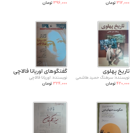
312,000
تومان
396,000
تومان
مدرسان شریف و انتشارت ارشد کتاب‌های..
(2)
دانشگاه پیامـ نور
(10)
تاریخ پهلوی
گفتگوهای اوریانا فالاچی
نویسنده: سرهنگ حمید هاشمی
نویسنده: اوریانا فالاچی
420,000
تومان
324,000
تومان