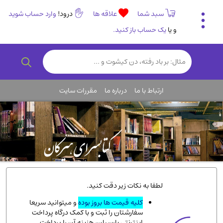
سبد شما
علاقه ها
درود!
وارد حساب شوید
و یا
یک حساب باز کنید.
تاریخی و فرهنگی
(838)
رمان و داستان ایرانی
(307)
هنر و موسیقی
(61)
ارتباط با ما
درباره ما
مقررات سایت
روانشناسی
(357)
انگلیسی و زبان خارجی
(14)
کودکان و نوجوانان
(76)
کتب نادر و کمیاب
(19)
روانشناسی
(112)
طب گیاهی و سنتی
(45)
لطفا به نکات زیر دقت کنید.
فلسفه و جامعه شناسی
(151)
کلیه قیمت ها بروز بوده
و میتوانید سریعا
سفارشتان را ثبت و با کمک درگاه پرداخت
ادبیات و شعر
(511)
اینترنتی پارسیان، هزینه آن را پرداخت