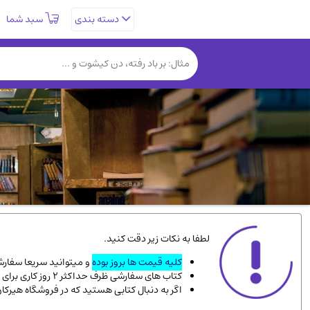
سبد شما
دسته بندی
تاریخی و فرهنگی
(838)
روانشناسی
(357)
کتب نادر و کمیاب
(19)
فلسفه و جامعه شناسی
(151)
دانشگاهی و آموزشی
(534)
علمی
(92)
ورزشی و تربیت بدنی
(34)
سیاسی
(116)
کتاب های مصور رنگی و گلاسه
(23)
لطفا به نکات زیر دقت کنید.
دایره المعارف و فرهنگ
(13)
کلیه قیمت ها بروز بوده
و میتوانید سریعا سفارشت
کتاب های سفارشی ظرف حداکثر 2 روز کاری برای پست پیشتاز، و 3 روز کاری برای پست سفارشی، به دست شما میرسد.
سینما و فیلم
(54)
اگر به دنبال کتابی هستید که در فروشگاه هیرکا
زندگینامه شهدا
(9)