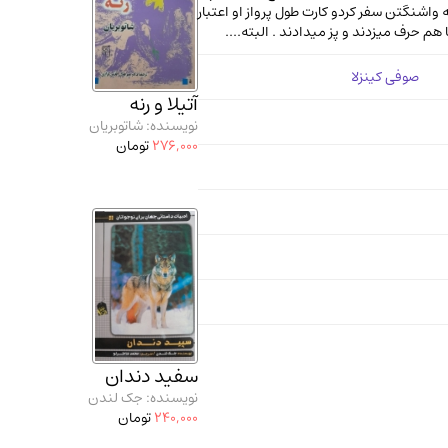
واشنگتن سفر کردو کارت طول پرواز او اعتبار
هم حرف میزدند و پز میدادند . البته....
صوفی کینزلا
آتیلا و رنه
نویسنده: شاتوبریان
276,000
تومان
سفید دندان
نویسنده: جک لندن
240,000
تومان