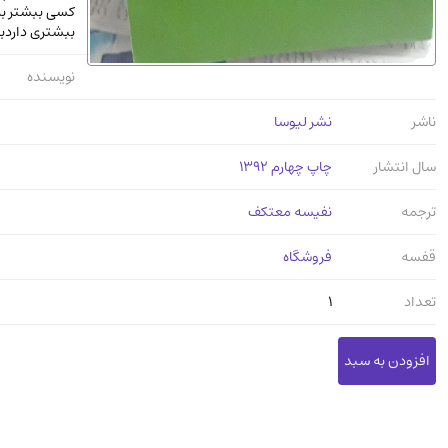
کسی ببشتر به 
ببشتری داردبا 
نویسنده
ناشر
نشر لیوسا
سال انتشار
چاپ چهارم 1392
ترجمه
نفیسه معتکف
قفسه
فروشگاه
تعداد
1