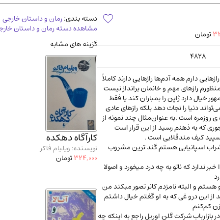
آموزشی و کنکوری
مدرس
دسته بندی:
رمان و داستان خارجی
مشاهده دسته رمان و داستان خارج
33
تومان
گزینه های مشابه
4828
زهایی دارم همه آدم‌ها رازهایی دارند کاملاً
ظورم رازهای مهم و خانمان برانداز نیست
ور خیال دارد ژاپن را بمباران کند یا فقط
تواند دنیا را نجات دهد بلکه رازهای عادی
 ی روزمره است .به عنوان‌مثال چند نمونه از
جوری که به ذهنم رسید از این قرار است
کارآگاه دهکده
شراب اسپانیابی هستم گند ترین مشروب
نویسنده: ویلیام فاکر
324,000
تومان
 خبر ندارد که ناتو به چه درد میخورد و اصولا
د
58 کیلو هستم و البته نامزدم کانر تصور مبکند من
بعد از این درو غی که به او گغتم خیال داشتم
زن کم‌کنم
 بازارباب شرکت گلن اوریل راجع به اینکه چه