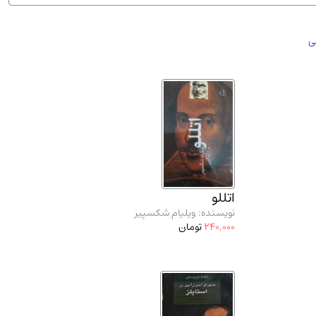
ان شریف و انتشارت ارشد کتاب‌های..
(2)
ی
اتللو
نویسنده: ویلیام شکسپیر
240,000
تومان