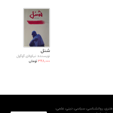
شنل
نویسنده: نیکولای گوگول
348,000
تومان
، هنری، روانشناسی، سیاسی، دینی، علمی،