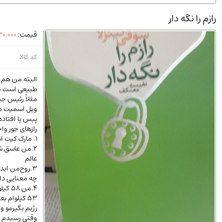
استخدامی و کاریابی دولتی و خصوصی.سوالـات و آزمونها
(2)
رازم را نگه دار
دانشگاه پیامـ نور
(10)
قیمت:
0,000
کد کالا
البته من هم را
طبیعی است من
مثلاً رئیس جمه
ویل اسمیت می‌
پبس پا افتاده
رازهای جور وا
1. مارک کیت اسپید کیف مندقلابی است .
2.من عاسق 
عالم
3.روح‌من ابدا
چه معنایی دار
4.من 
53 کیلوام 
رژیم بگیرمو و
وقتی رسبدم در