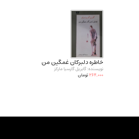
خاطره دلبرکان غمگین من
نویسنده: گابریل گارسیا مارکز
264,000
تومان