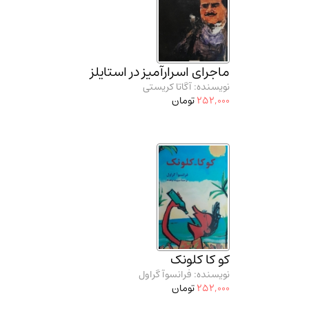
ماجرای اسرارآمیز در استایلز
نویسنده: آگاتا کریستی
252,000
تومان
کو کا کلونک
نویسنده: فرانسوآ گراول
252,000
تومان