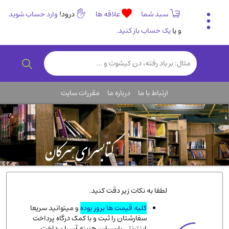
سبد شما
علاقه ها
درود!
وارد حساب شوید
و یا
یک حساب باز کنید.
تاریخی و فرهنگی
(838)
رمان و داستان ایرانی
(307)
هنر و موسیقی
(61)
ارتباط با ما
درباره ما
مقررات سایت
روانشناسی
(357)
انگلیسی و زبان خارجی
(14)
کودکان و نوجوانان
(76)
کتب نادر و کمیاب
(19)
روانشناسی
(112)
طب گیاهی و سنتی
(45)
لطفا به نکات زیر دقت کنید.
فلسفه و جامعه شناسی
(151)
کلیه قیمت ها بروز بوده
و میتوانید سریعا
سفارشتان را ثبت و با کمک درگاه پرداخت
ادبیات و شعر
(511)
اینترنتی پارسیان، هزینه آن را پرداخت