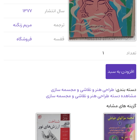
عرفانی و سلوک
(45)
سال انتشار
1377
الکترونیک
(11)
ترجمه
مریم زنگنه
دایره المعارف و فرهنگ
(13)
علوم غریبه و شهودی
(16)
قفسه
فروشگاه
معماری، عمران و شهرسازی
(29)
تعداد
1
سینما و فیلم
(54)
کتاب های قدیمی دینی و مذهبی
(14)
طراحی هنر و نقاشی و مجسمه سازی
(26)
زندگینامه شهدا
(9)
دسته بندی:
طراحی هنر و نقاشی و مجسمه سازی
مشاهده دسته طراحی هنر و نقاشی و مجسمه سازی
کتاب چاپ سنگی و کتاب خطی قدیمی
گزینه های مشابه
جغرافیا
(9)
استخدامی و کاریابی دولتی و خصوصی.سوالـات
و آزمونها
(2)
آموزشی و کنکوری