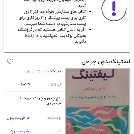
کنید.
ادیان و مذاهب
(142)
کتاب های سفارشی ظرف حداکثر 2 روز
دانشگاهی و آموزشی
(534)
کاری برای پست پیشتاز، و 3 روز کاری برای
پست سفارشی، به دست شما میرسد.
اقتصادی، بازاریابی و مالی
(56)
اگر به دنبال کتابی هستید که در فروشگاه
کتاب های متفرقه
(102)
هیرکان بوک پیدا نمیکنید
با ما ارتباط
بگیرید.
علمی
(92)
پزشکی
(140)
لیفتینگ بدون جراحی
کامپیوتر و نرم افزار
(13)
قیمت:
250,000
تومان
ورزشی و تربیت بدنی
(34)
آشپزی و خوراکی
(25)
کد کالا
4834
سرگرمی و بازی
(7)
رفع چین و چروک صورت در
سیاسی
(116)
15دقیقه
رمان و داستان خارجی
(489)
نویسنده
ام جی سایفون
حقوقی و قانون
(47)
کتاب های مصور رنگی و گلاسه
(23)
ناشر
نشر سیمرغ