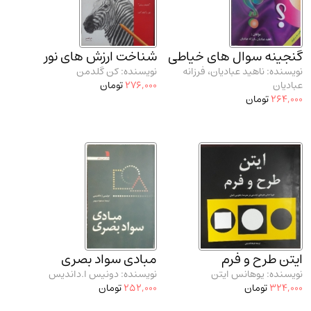
مدرسان شریف و انتشارت ارشد کتاب‌های..
(2)
دانشگاه پیامـ نور
(10)
گنجینه سوال‌ های خیاطی
شناخت ارزش‌ های نور
نویسنده: ناهید عبادیان، فرزانه
نویسنده: کن گلدمن
عبادیان
276,000
تومان
264,000
تومان
ایتن طرح و فرم
مبادی سواد بصری
نویسنده: یوهانس ایتن
نویسنده: دونیس ا.داندیس
324,000
تومان
252,000
تومان