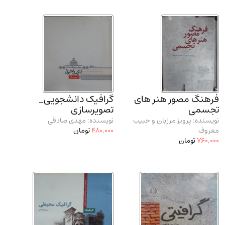
فرهنگ مصور هنر های
گرافیک دانشجویی_
تجسمی
تصویرسازی
نویسنده: پرویز مرزبان و حبیب
نویسنده: مهدی صادقی
معروف
480,000
تومان
760,000
تومان