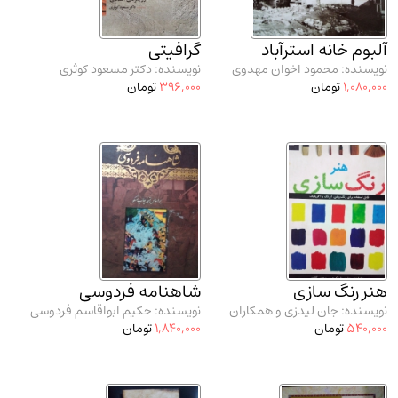
مدرسان شریف و انتشارت ارشد کتاب‌های..
(2)
دانشگاه پیامـ نور
(10)
آلبوم خانه استرآباد
گرافیتی
نویسنده: محمود اخوان مهدوی
نویسنده: دکتر مسعود کوثری
1,080,000
تومان
396,000
تومان
هنر رنگ سازی
شاهنامه فردوسی
نویسنده: جان لیدزی و همکاران
نویسنده: حکیم ابواقاسم فردوسی
540,000
تومان
1,840,000
تومان