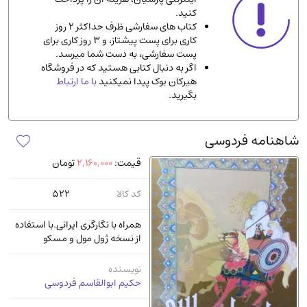
کنید.
ادیان و مذاهب
(142)
کتاب های سفارشی ظرف حداکثر 2 روز
دانشگاهی و آموزشی
(534)
کاری برای پست پیشتاز، و 3 روز کاری برای
پست سفارشی، به دست شما میرسد.
اقتصادی، بازاریابی و مالی
(56)
اگر به دنبال کتابی هستید که در فروشگاه
کتاب های متفرقه
(102)
هیرکان بوک پیدا نمیکنید
با ما ارتباط
بگیرید.
علمی
(92)
پزشکی
(140)
شاهنامه فردوسی
کامپیوتر و نرم افزار
(13)
قیمت:
2,160,000
تومان
ورزشی و تربیت بدنی
(34)
آشپزی و خوراکی
(25)
کد کالا
522
سرگرمی و بازی
(7)
همراه با نگارگری ایرانی.با استفاده
سیاسی
(116)
از نسخه ژول مول و مسکو
رمان و داستان خارجی
(489)
نویسنده
حقوقی و قانون
(47)
حکیم ابوالقاسم فردوسی
کتاب های مصور رنگی و گلاسه
(23)