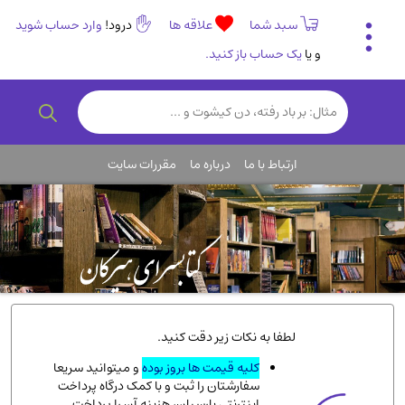
سبد شما
علاقه ها
درود!
وارد حساب شوید
و یا
یک حساب باز کنید.
تاریخی و فرهنگی
(838)
رمان و داستان ایرانی
(307)
هنر و موسیقی
(61)
ارتباط با ما
درباره ما
مقررات سایت
روانشناسی
(357)
انگلیسی و زبان خارجی
(14)
کودکان و نوجوانان
(76)
کتب نادر و کمیاب
(19)
روانشناسی
(112)
طب گیاهی و سنتی
(45)
لطفا به نکات زیر دقت کنید.
فلسفه و جامعه شناسی
(151)
کلیه قیمت ها بروز بوده
و میتوانید سریعا
سفارشتان را ثبت و با کمک درگاه پرداخت
ادبیات و شعر
(511)
اینترنتی پارسیان، هزینه آن را پرداخت