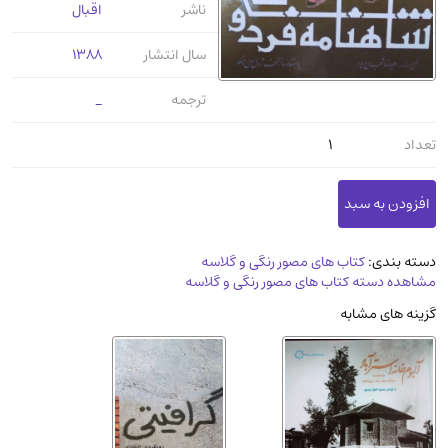
ناشر
اقبال
عرفانی و سلوک
(45)
الکترونیک
(11)
سال انتشار
1388
دایره المعارف و فرهنگ
(13)
ترجمه
_
علوم غریبه و شهودی
(16)
تعداد
1
معماری، عمران و شهرسازی
(29)
سینما و فیلم
(54)
کتاب های قدیمی دینی و مذهبی
(14)
طراحی هنر و نقاشی و مجسمه سازی
(26)
دسته بندی:
کتاب های مصور رنگی و گلاسه
زندگینامه شهدا
(9)
مشاهده دسته کتاب های مصور رنگی و گلاسه
کتاب چاپ سنگی و کتاب خطی قدیمی
گزینه های مشابه
جغرافیا
(9)
استخدامی و کاریابی دولتی و خصوصی.سوالـات
و آزمونها
(2)
آموزشی و کنکوری