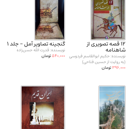
12 قصه تصویری از
گنجینه تصاویر آمل - جلد 1
شاهنامه
نویسنده: قدرت الله حسن‌زاده
540,000
تومان
نویسنده: حکیم ابوالقاسم فردوسی
(به روایت از حسین فتاحی)
396,000
تومان