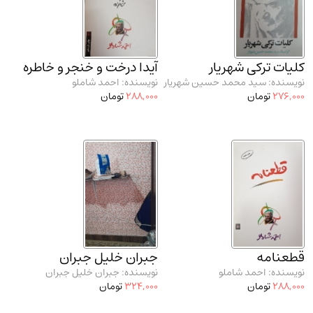
مدرسان شریف و انتشارت ارشد کتاب‌های..
(2)
دانشگاه پیامـ نور
(10)
کلیات ترکی شهریار
آیدا درخت و خنجر و خاطره
نویسنده: سید محمد حسین شهریار
نویسنده: احمد شاملو
276,000
تومان
288,000
تومان
قطعنامه
جبران خلیل جبران
نویسنده: احمد شاملو
نویسنده: جبران خلیل جبران
288,000
تومان
324,000
تومان