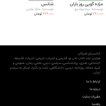
مژده گویی روز باران
شانس
نویسنده: نیما یوشیج
نویسنده: مارک تواین
240,000
تومان
264,000
تومان
کتابسرای هیرکان
هزاران جلد کتاب نادر، نو، قدیمی و کمیاب، تاریخی، ادبیات، فلسفه،
اجتماعی، هنری، روانشناسی، سیاسی، دینی، علمی، رمان، عمومی و
غیره، مجله، روزنامه، درسی، دانشگاهی، ارشد و دکترا، ارسال به سراسر
ایران
ارتباط با ما
درباره ما
مقررات سایت
راهنما