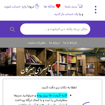
سبد شما
علاقه ها
درود!
وارد حساب شوید
و یا
یک حساب باز کنید.
تاریخی و فرهنگی
(838)
رمان و داستان ایرانی
(307)
هنر و موسیقی
(61)
ارتباط با ما
درباره ما
مقررات سایت
روانشناسی
(357)
انگلیسی و زبان خارجی
(14)
کودکان و نوجوانان
(76)
کتب نادر و کمیاب
(19)
روانشناسی
(112)
طب گیاهی و سنتی
(45)
لطفا به نکات زیر دقت کنید.
فلسفه و جامعه شناسی
(151)
کلیه قیمت ها بروز بوده
و میتوانید سریعا
سفارشتان را ثبت و با کمک درگاه پرداخت
ادبیات و شعر
(511)
اینترنتی پارسیان، هزینه آن را پرداخت