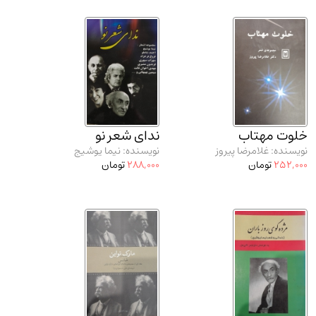
خلوت مهتاب
ندای شعر نو
نویسنده: غلامرضا پیروز
نویسنده: نیما یوشیج
252,000
تومان
288,000
تومان