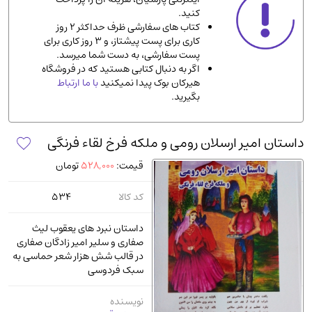
کنید.
ادیان و مذاهب
(142)
کتاب های سفارشی ظرف حداکثر 2 روز
دانشگاهی و آموزشی
(534)
کاری برای پست پیشتاز، و 3 روز کاری برای
پست سفارشی، به دست شما میرسد.
اقتصادی، بازاریابی و مالی
(56)
اگر به دنبال کتابی هستید که در فروشگاه
کتاب های متفرقه
(102)
هیرکان بوک پیدا نمیکنید
با ما ارتباط
بگیرید.
علمی
(92)
پزشکی
(140)
داستان امیر ارسلان رومی و ملکه فرخ لقاء فرنگی
کامپیوتر و نرم افزار
(13)
قیمت:
528,000
تومان
ورزشی و تربیت بدنی
(34)
آشپزی و خوراکی
(25)
کد کالا
534
سرگرمی و بازی
(7)
داستان نبرد های یعقوب لیث
سیاسی
(116)
صفاری و سلیر امیر زادگان صفاری
در قالب شش هزار شعر حماسی به
رمان و داستان خارجی
(489)
سبک فردوسی
حقوقی و قانون
(47)
نویسنده
کتاب های مصور رنگی و گلاسه
(23)