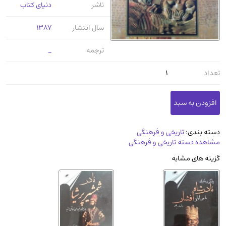
ناشر
دنیای کتاب
عرفانی و سلوک
(45)
الکترونیک
(11)
سال انتشار
1387
دایره المعارف و فرهنگ
(13)
ترجمه
_
علوم غریبه و شهودی
(16)
تعداد
1
معماری، عمران و شهرسازی
(29)
سینما و فیلم
(54)
کتاب های قدیمی دینی و مذهبی
(14)
طراحی هنر و نقاشی و مجسمه سازی
(26)
دسته بندی:
تاریخی و فرهنگی
زندگینامه شهدا
(9)
مشاهده دسته تاریخی و فرهنگی
کتاب چاپ سنگی و کتاب خطی قدیمی
گزینه های مشابه
جغرافیا
(9)
استخدامی و کاریابی دولتی و خصوصی.سوالـات
و آزمونها
(2)
آموزشی و کنکوری