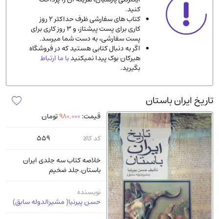
کنید.
ادیان و مذاهب
(142)
کتاب های سفارشی ظرف حداکثر 2 روز
دانشگاهی و آموزشی
(534)
کاری برای پست پیشتاز، و 3 روز کاری برای
پست سفارشی، به دست شما میرسد.
اقتصادی، بازاریابی و مالی
(56)
اگر به دنبال کتابی هستید که در فروشگاه
کتاب های متفرقه
(102)
هیرکان بوک پیدا نمیکنید
با ما ارتباط
بگیرید.
علمی
(92)
پزشکی
(140)
تاریخ ایران باستان
کامپیوتر و نرم افزار
(13)
قیمت:
980,000
تومان
ورزشی و تربیت بدنی
(34)
آشپزی و خوراکی
(25)
کد کالا
559
سرگرمی و بازی
(7)
خلاصه کتاب سه جلدی ایران
سیاسی
(116)
باستان.جلد ضخیم
رمان و داستان خارجی
(489)
نویسنده
حقوقی و قانون
(47)
حسن پیرنیا( مشیرالدوله سابق)
کتاب های مصور رنگی و گلاسه
(23)