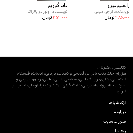
راسپوتین
بابا گوریو
نویسنده: ار جی مینی
نویسنده: اونور دو بالزاک
384,000
تومان
252,000
تومان
کتابسرای هیرکان
هزاران جلد کتاب نادر، نو، قدیمی و کمیاب، تاریخی، ادبیات، فلسفه،
اجتماعی، هنری، روانشناسی، سیاسی، دینی، علمی، رمان، عمومی و
غیره، مجله، روزنامه، درسی، دانشگاهی، ارشد و دکترا، ارسال به سراسر
ایران
ارتباط با ما
درباره ما
مقررات سایت
راهنما