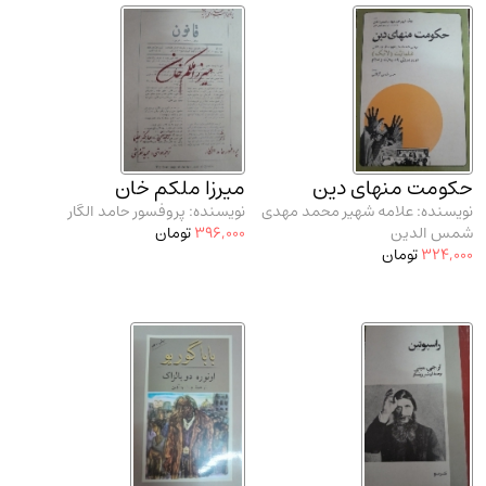
حکومت منهای دین
میرزا ملکم خان
نویسنده: علامه شهیر محمد مهدی
نویسنده: پروفسور حامد الگار
شمس الدین
396,000
تومان
324,000
تومان