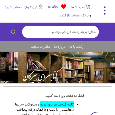
سبد شما
علاقه ها
درود!
وارد حساب شوید
و یا
یک حساب باز کنید.
تاریخی و فرهنگی
(838)
رمان و داستان ایرانی
(307)
هنر و موسیقی
(61)
ارتباط با ما
درباره ما
مقررات سایت
روانشناسی
(357)
انگلیسی و زبان خارجی
(14)
کودکان و نوجوانان
(76)
کتب نادر و کمیاب
(19)
روانشناسی
(112)
طب گیاهی و سنتی
(45)
لطفا به نکات زیر دقت کنید.
فلسفه و جامعه شناسی
(151)
کلیه قیمت ها بروز بوده
و میتوانید سریعا
سفارشتان را ثبت و با کمک درگاه پرداخت
ادبیات و شعر
(511)
اینترنتی پارسیان، هزینه آن را پرداخت