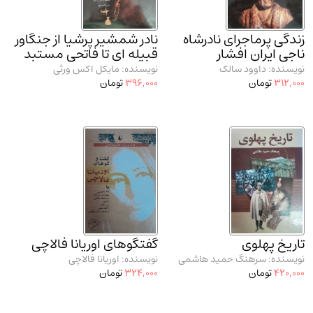
مدرسان شریف و انتشارت ارشد کتاب‌های..
(2)
دانشگاه پیامـ نور
(10)
زندگی پرماجرای نادرشاه
نادر شمشیر پرشیا از جنگاور
ناجی ایران افشار
قبیله ای تا فاتحی مستبد
نویسنده: داوود سالک
نویسنده: مایکل اکس ورثی
312,000
تومان
396,000
تومان
تاریخ پهلوی
گفتگوهای اوریانا فالاچی
نویسنده: سرهنگ حمید هاشمی
نویسنده: اوریانا فالاچی
420,000
تومان
324,000
تومان