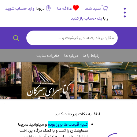
سبد شما
علاقه ها
درود!
وارد حساب شوید
و یا
یک حساب باز کنید.
تاریخی و فرهنگی
(838)
رمان و داستان ایرانی
(307)
هنر و موسیقی
(61)
ارتباط با ما
درباره ما
مقررات سایت
روانشناسی
(357)
انگلیسی و زبان خارجی
(14)
کودکان و نوجوانان
(76)
کتب نادر و کمیاب
(19)
روانشناسی
(112)
طب گیاهی و سنتی
(45)
لطفا به نکات زیر دقت کنید.
فلسفه و جامعه شناسی
(151)
کلیه قیمت ها بروز بوده
و میتوانید سریعا
سفارشتان را ثبت و با کمک درگاه پرداخت
ادبیات و شعر
(511)
اینترنتی پارسیان، هزینه آن را پرداخت