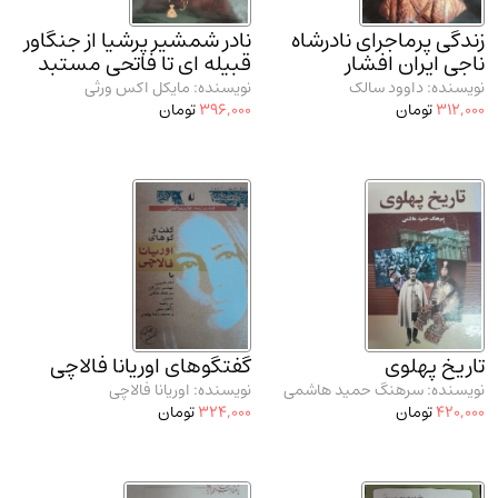
مدرسان شریف و انتشارت ارشد کتاب‌های..
(2)
زندگی پرماجرای نادرشاه
نادر شمشیر پرشیا از جنگاور
دانشگاه پیامـ نور
(10)
ناجی ایران افشار
قبیله ای تا فاتحی مستبد
نویسنده: داوود سالک
نویسنده: مایکل اکس ورثی
312,000
تومان
396,000
تومان
تاریخ پهلوی
گفتگوهای اوریانا فالاچی
نویسنده: سرهنگ حمید هاشمی
نویسنده: اوریانا فالاچی
420,000
تومان
324,000
تومان