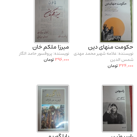
حکومت منهای دین
میرزا ملکم خان
نویسنده: علامه شهیر محمد مهدی
نویسنده: پروفسور حامد الگار
شمس الدین
396,000
تومان
324,000
تومان
راسپوتین
بابا گوریو