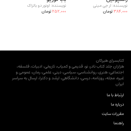
نویسنده: ار جی مینی
نویسنده: اونور دو بالزاک
384,000
تومان
252,000
تومان
کتابسرای هیرکان
هزاران جلد کتاب نادر، نو، قدیمی و کمیاب، تاریخی، ادبیات، فلسفه،
اجتماعی، هنری، روانشناسی، سیاسی، دینی، علمی، رمان، عمومی و
غیره، مجله، روزنامه، درسی، دانشگاهی، ارشد و دکترا، ارسال به سراسر
ایران
ارتباط با ما
درباره ما
مقررات سایت
راهنما