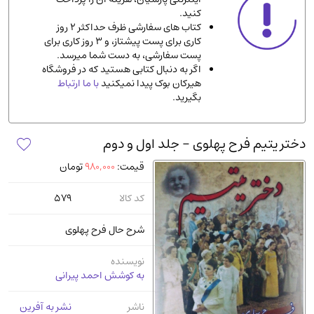
کنید.
ادیان و مذاهب
(142)
کتاب های سفارشی ظرف حداکثر 2 روز
دانشگاهی و آموزشی
(534)
کاری برای پست پیشتاز، و 3 روز کاری برای
پست سفارشی، به دست شما میرسد.
اقتصادی، بازاریابی و مالی
(56)
اگر به دنبال کتابی هستید که در فروشگاه
کتاب های متفرقه
(102)
هیرکان بوک پیدا نمیکنید
با ما ارتباط
بگیرید.
علمی
(92)
پزشکی
(140)
دختر یتیم فرح پهلوی - جلد اول و دوم
کامپیوتر و نرم افزار
(13)
قیمت:
980,000
تومان
ورزشی و تربیت بدنی
(34)
آشپزی و خوراکی
(25)
کد کالا
579
سرگرمی و بازی
(7)
شرح حال فرح پهلوی
سیاسی
(116)
رمان و داستان خارجی
(489)
نویسنده
به کوشش احمد پیرانی
حقوقی و قانون
(47)
کتاب های مصور رنگی و گلاسه
(23)
ناشر
نشر به آفرین