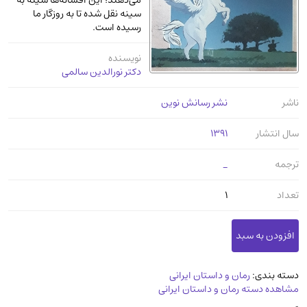
می‌دهند؛ این افسانه‌ها سینه به
عرفانی و سلوک
(45)
سینه نقل شده تا به روزگار ما
رسیده است.
الکترونیک
(11)
دایره المعارف و فرهنگ
(13)
نویسنده
دکتر نورالدین سالمی
علوم غریبه و شهودی
(16)
معماری، عمران و شهرسازی
(29)
ناشر
نشر رسانش نوین
سینما و فیلم
(54)
سال انتشار
1391
کتاب های قدیمی دینی و مذهبی
(14)
ترجمه
_
طراحی هنر و نقاشی و مجسمه سازی
(26)
زندگینامه شهدا
(9)
تعداد
1
کتاب چاپ سنگی و کتاب خطی قدیمی
جغرافیا
(9)
استخدامی و کاریابی دولتی و خصوصی.سوالـات
دسته بندی:
رمان و داستان ایرانی
و آزمونها
(2)
مشاهده دسته رمان و داستان ایرانی
آموزشی و کنکوری