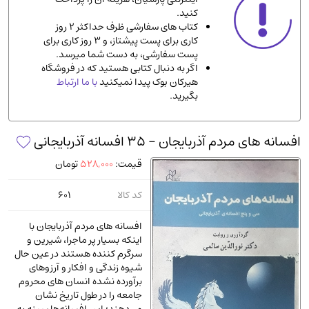
کنید.
ادیان و مذاهب
(142)
کتاب های سفارشی ظرف حداکثر 2 روز
دانشگاهی و آموزشی
(534)
کاری برای پست پیشتاز، و 3 روز کاری برای
پست سفارشی، به دست شما میرسد.
اقتصادی، بازاریابی و مالی
(56)
اگر به دنبال کتابی هستید که در فروشگاه
کتاب های متفرقه
(102)
هیرکان بوک پیدا نمیکنید
با ما ارتباط
بگیرید.
علمی
(92)
پزشکی
(140)
افسانه‌ های مردم آذربایجان - 35 افسانه آذربایجانی
کامپیوتر و نرم افزار
(13)
قیمت:
528,000
تومان
ورزشی و تربیت بدنی
(34)
آشپزی و خوراکی
(25)
کد کالا
601
سرگرمی و بازی
(7)
افسانه‌ های مردم آذربایجان با
سیاسی
(116)
اینکه بسیار پر ماجرا، شیرین و
سرگرم کننده هستند در عین حال
رمان و داستان خارجی
(489)
شیوه زندگی و افکار و آرزوهای
حقوقی و قانون
(47)
برآورده نشده انسان‌ های محروم
جامعه را در طول تاریخ نشان
کتاب های مصور رنگی و گلاسه
(23)