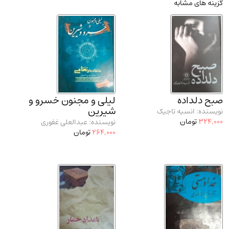
گزینه های مشابه
مدرسان شریف و انتشارت ارشد کتاب‌های..
(2)
دانشگاه پیامـ نور
(10)
صبح دلداده
لیلی و مجنون خسرو و
شیرین
نویسنده: انسیه تاجیک
324,000
تومان
نویسنده: عبدالعلی غفوری
264,000
تومان