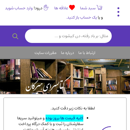
سبد شما
علاقه ها
درود!
وارد حساب شوید
و یا
یک حساب باز کنید.
تاریخی و فرهنگی
(838)
رمان و داستان ایرانی
(307)
هنر و موسیقی
(61)
ارتباط با ما
درباره ما
مقررات سایت
روانشناسی
(357)
انگلیسی و زبان خارجی
(14)
کودکان و نوجوانان
(76)
کتب نادر و کمیاب
(19)
روانشناسی
(112)
طب گیاهی و سنتی
(45)
لطفا به نکات زیر دقت کنید.
فلسفه و جامعه شناسی
(151)
کلیه قیمت ها بروز بوده
و میتوانید سریعا
سفارشتان را ثبت و با کمک درگاه پرداخت
ادبیات و شعر
(511)
اینترنتی پارسیان، هزینه آن را پرداخت