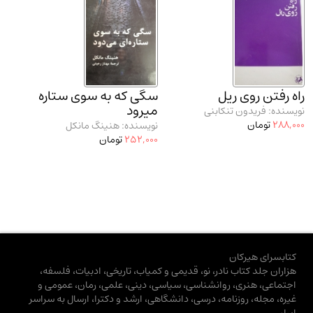
راه رفتن روی ریل
سگی که به سوی ستاره
میرود
نویسنده: فریدون تنکابنی
288,000
تومان
نویسنده: هنینگ مانکل
252,000
تومان
کتابسرای هیرکان
هزاران جلد کتاب نادر، نو، قدیمی و کمیاب، تاریخی، ادبیات، فلسفه،
اجتماعی، هنری، روانشناسی، سیاسی، دینی، علمی، رمان، عمومی و
غیره، مجله، روزنامه، درسی، دانشگاهی، ارشد و دکترا، ارسال به سراسر