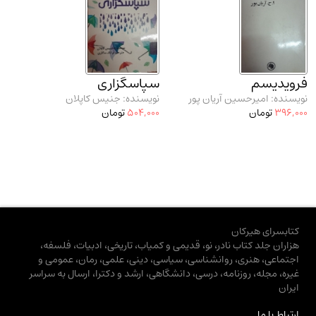
فرویدیسم
سپاسگزاری
نویسنده: امیرحسین آریان پور
نویسنده: جنیس کاپلان
396,000
تومان
504,000
تومان
کتابسرای هیرکان
هزاران جلد کتاب نادر، نو، قدیمی و کمیاب، تاریخی، ادبیات، فلسفه،
اجتماعی، هنری، روانشناسی، سیاسی، دینی، علمی، رمان، عمومی و
غیره، مجله، روزنامه، درسی، دانشگاهی، ارشد و دکترا، ارسال به سراسر
ایران
ارتباط با ما