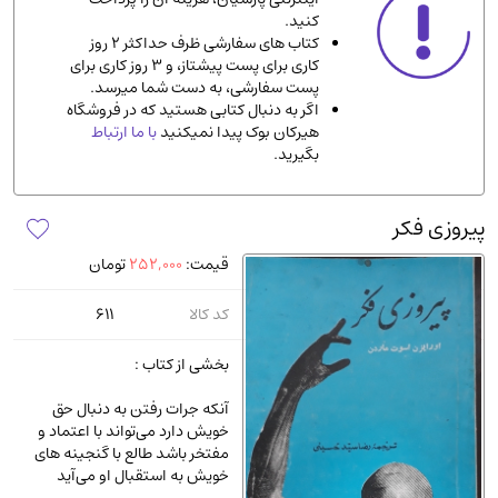
کنید.
ادیان و مذاهب
(142)
کتاب های سفارشی ظرف حداکثر 2 روز
دانشگاهی و آموزشی
(534)
کاری برای پست پیشتاز، و 3 روز کاری برای
پست سفارشی، به دست شما میرسد.
اقتصادی، بازاریابی و مالی
(56)
اگر به دنبال کتابی هستید که در فروشگاه
کتاب های متفرقه
(102)
هیرکان بوک پیدا نمیکنید
با ما ارتباط
بگیرید.
علمی
(92)
پزشکی
(140)
پیروزی فکر
کامپیوتر و نرم افزار
(13)
قیمت:
252,000
تومان
ورزشی و تربیت بدنی
(34)
آشپزی و خوراکی
(25)
کد کالا
611
سرگرمی و بازی
(7)
بخشی از کتاب :
سیاسی
(116)
آنکه جرات رفتن به دنبال حق
رمان و داستان خارجی
(489)
خویش دارد می‌تواند با اعتماد و
حقوقی و قانون
(47)
مفتخر باشد طالع با گنجینه‌ های
خویش به استقبال او می‌آید
کتاب های مصور رنگی و گلاسه
(23)