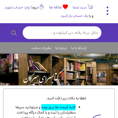
سبد شما
علاقه ها
درود!
وارد حساب شوید
و یا
یک حساب باز کنید.
تاریخی و فرهنگی
(838)
رمان و داستان ایرانی
(307)
هنر و موسیقی
(61)
ارتباط با ما
درباره ما
مقررات سایت
روانشناسی
(357)
انگلیسی و زبان خارجی
(14)
کودکان و نوجوانان
(76)
کتب نادر و کمیاب
(19)
روانشناسی
(112)
طب گیاهی و سنتی
(45)
لطفا به نکات زیر دقت کنید.
فلسفه و جامعه شناسی
(151)
کلیه قیمت ها بروز بوده
و میتوانید سریعا
سفارشتان را ثبت و با کمک درگاه پرداخت
ادبیات و شعر
(511)
اینترنتی پارسیان، هزینه آن را پرداخت