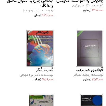
رسیدن به خواسته هایمان
جنسی زنان به دنبال عشق
و علاقه
نویسنده: دکتر جان گری
348,000
تومان
نویسنده: باربارا ولن پیز
456,000
تومان
قوانین مدیریت
قدرت فکر
نویسنده: ریچارد تمپلار
نویسنده: دکتر روزه مورفی
252,000
تومان
456,000
تومان