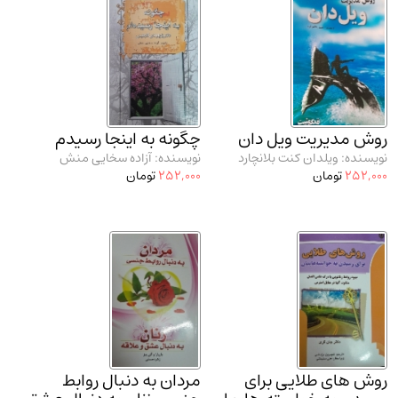
مدرسان شریف و انتشارت ارشد کتاب‌های..
(2)
دانشگاه پیامـ نور
(10)
روش مدیریت ویل دان
چگونه به اینجا رسیدم
نویسنده: ویلدان کنت بلانچارد
نویسنده: آزاده سخایی منش
252,000
تومان
252,000
تومان
روش های طلایی برای
مردان به دنبال روابط