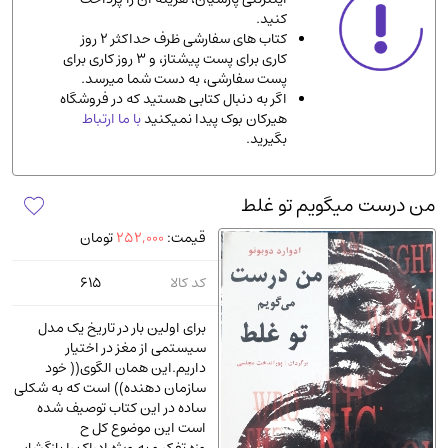
کنید.
ادیان و مذاهب
(142)
کتاب های سفارشی ظرف حداکثر 2 روز
دانشگاهی و آموزشی
(534)
کاری برای پست پیشتاز، و 3 روز کاری برای
پست سفارشی، به دست شما میرسد.
اقتصادی، بازاریابی و مالی
(56)
اگر به دنبال کتابی هستید که در فروشگاه
کتاب های متفرقه
(102)
هیرکان بوک پیدا نمیکنید
با ما ارتباط
بگیرید.
علمی
(92)
پزشکی
(140)
من درست میگویم تو غلط ‌
کامپیوتر و نرم افزار
(13)
قیمت:
252,000
تومان
ورزشی و تربیت بدنی
(34)
آشپزی و خوراکی
(25)
کد کالا
615
سرگرمی و بازی
(7)
برای اولین بار در تاریخ یک مدل
سیاسی
(116)
سیستمی از مغز در اختیار
داریم.این همان الگوی(( خود
رمان و داستان خارجی
(489)
سازمان دهنده)) است که به شکلی
حقوقی و قانون
(47)
ساده در این کتاب توصیف شده
است این موضوع کل ح
کتاب های مصور رنگی و گلاسه
(23)