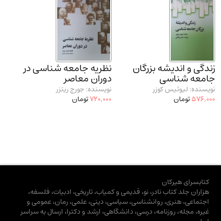
زندگی و اندیشه بزرگان
نظریه جامعه شناسی در
جامعه شناسی
دوران معاصر
نویسنده: لیوئیس کوزر
نویسنده: جورج ریتزر
576,000
تومان
720,000
تومان
کتابسرای هیرکان
هزاران جلد کتاب نادر، نو، قدیمی و کمیاب، تاریخی، ادبیات، فلسفه،
اجتماعی، هنری، روانشناسی، سیاسی، دینی، علمی، رمان، عمومی و
غیره، مجله، روزنامه، درسی، دانشگاهی، ارشد و دکترا، ارسال به سراسر