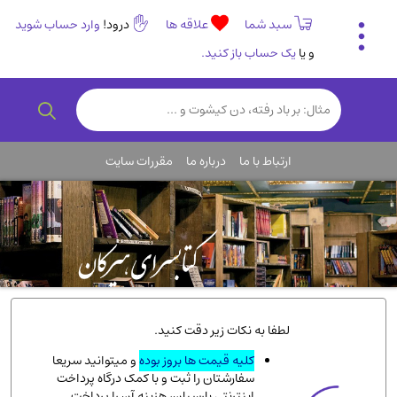
سبد شما
علاقه ها
درود!
وارد حساب شوید
و یا
یک حساب باز کنید.
تاریخی و فرهنگی
(838)
رمان و داستان ایرانی
(307)
هنر و موسیقی
(61)
ارتباط با ما
درباره ما
مقررات سایت
روانشناسی
(357)
انگلیسی و زبان خارجی
(14)
کودکان و نوجوانان
(76)
کتب نادر و کمیاب
(19)
روانشناسی
(112)
طب گیاهی و سنتی
(45)
لطفا به نکات زیر دقت کنید.
فلسفه و جامعه شناسی
(151)
کلیه قیمت ها بروز بوده
و میتوانید سریعا
سفارشتان را ثبت و با کمک درگاه پرداخت
ادبیات و شعر
(511)
اینترنتی پارسیان، هزینه آن را پرداخت