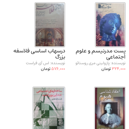
مدرسان شریف و انتشارت ارشد کتاب‌های..
(2)
دانشگاه پیامـ نور
(10)
پست مدرنیسم و علوم
درسهاب اساسی فلاسفه
اجتماعی
بزرگ
نویسنده: پازولینی مری روسنائو
نویسنده: اس آی فراست
324,000
تومان
576,000
تومان