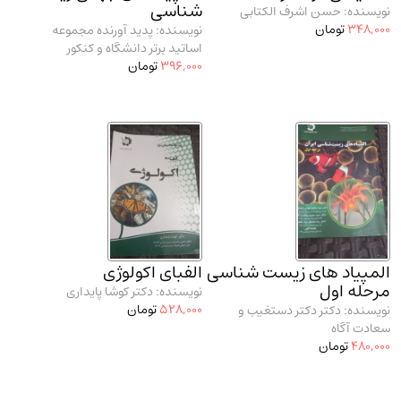
شناسی
نویسنده: حسن اشرف الکتابی
مدرسان شریف و انتشارت ارشد کتاب‌های..
(2)
348,000
تومان
نویسنده: پدید آورنده مجموعه
دانشگاه پیامـ نور
(10)
اساتید برتر دانشگاه و کنکور
396,000
تومان
المپیاد های زیست شناسی
الفبای اکولوژی
مرحله اول
نویسنده: دکتر کوشا پایداری
528,000
تومان
نویسنده: دکتر دکتر دستغیب و
سعادت آگاه
480,000
تومان