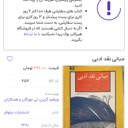
کنید.
ادیان و مذاهب
(142)
کتاب های سفارشی ظرف حداکثر 2 روز
دانشگاهی و آموزشی
(534)
کاری برای پست پیشتاز، و 3 روز کاری برای
پست سفارشی، به دست شما میرسد.
اقتصادی، بازاریابی و مالی
(56)
اگر به دنبال کتابی هستید که در فروشگاه
کتاب های متفرقه
(102)
هیرکان بوک پیدا نمیکنید
با ما ارتباط
بگیرید.
علمی
(92)
پزشکی
(140)
مبانی نقد ادبی
کامپیوتر و نرم افزار
(13)
قیمت:
396,000
تومان
ورزشی و تربیت بدنی
(34)
آشپزی و خوراکی
(25)
کد کالا
652
سرگرمی و بازی
(7)
نویسنده
سیاسی
(116)
ویلفرد گرین، لی مورگان و همکاران
رمان و داستان خارجی
(489)
ناشر
انتشارات نیلوفر
حقوقی و قانون
(47)
کتاب های مصور رنگی و گلاسه
(23)
سال انتشار
1380