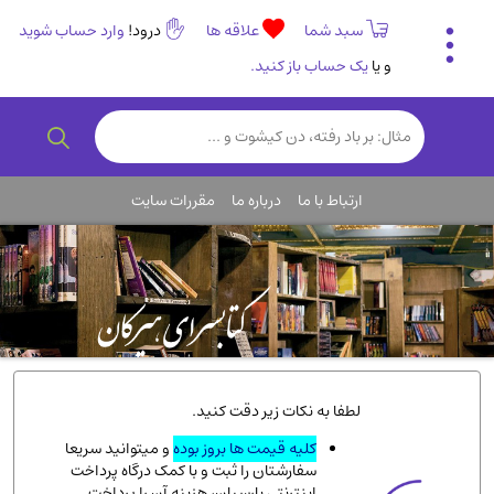
سبد شما
علاقه ها
درود!
وارد حساب شوید
و یا
یک حساب باز کنید.
تاریخی و فرهنگی
(838)
رمان و داستان ایرانی
(307)
هنر و موسیقی
(61)
ارتباط با ما
درباره ما
مقررات سایت
روانشناسی
(357)
انگلیسی و زبان خارجی
(14)
کودکان و نوجوانان
(76)
کتب نادر و کمیاب
(19)
روانشناسی
(112)
طب گیاهی و سنتی
(45)
لطفا به نکات زیر دقت کنید.
فلسفه و جامعه شناسی
(151)
کلیه قیمت ها بروز بوده
و میتوانید سریعا
سفارشتان را ثبت و با کمک درگاه پرداخت
ادبیات و شعر
(511)
اینترنتی پارسیان، هزینه آن را پرداخت