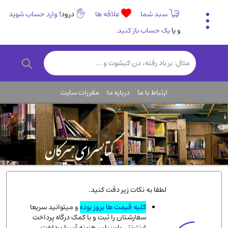
سبد شما
علاقه ها
درود!
وارد حساب شوید
و یا
یک حساب باز کنید.
تاریخی و فرهنگی
(838)
رمان و داستان ایرانی
(307)
هنر و موسیقی
(61)
ارتباط با ما
درباره ما
مقررات سایت
روانشناسی
(357)
انگلیسی و زبان خارجی
(14)
کودکان و نوجوانان
(76)
کتب نادر و کمیاب
(19)
روانشناسی
(112)
طب گیاهی و سنتی
(45)
لطفا به نکات زیر دقت کنید.
فلسفه و جامعه شناسی
(151)
کلیه قیمت ها بروز بوده
و میتوانید سریعا
سفارشتان را ثبت و با کمک درگاه پرداخت
ادبیات و شعر
(511)
اینترنتی پارسیان، هزینه آن را پرداخت