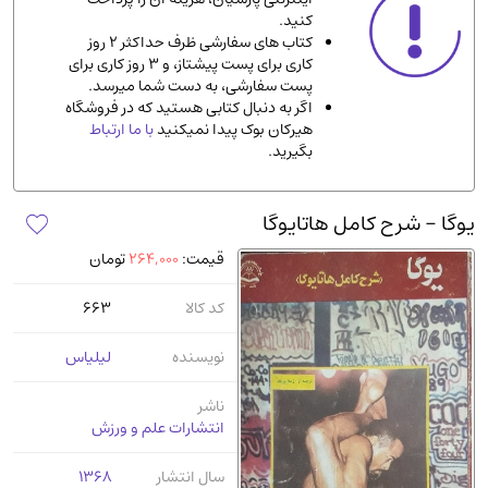
کنید.
ادیان و مذاهب
(142)
کتاب های سفارشی ظرف حداکثر 2 روز
دانشگاهی و آموزشی
(534)
کاری برای پست پیشتاز، و 3 روز کاری برای
پست سفارشی، به دست شما میرسد.
اقتصادی، بازاریابی و مالی
(56)
اگر به دنبال کتابی هستید که در فروشگاه
کتاب های متفرقه
(102)
هیرکان بوک پیدا نمیکنید
با ما ارتباط
بگیرید.
علمی
(92)
پزشکی
(140)
یوگا - شرح کامل هاتایوگا
کامپیوتر و نرم افزار
(13)
قیمت:
264,000
تومان
ورزشی و تربیت بدنی
(34)
آشپزی و خوراکی
(25)
کد کالا
663
سرگرمی و بازی
(7)
نویسنده
لیلیاس
سیاسی
(116)
رمان و داستان خارجی
(489)
ناشر
انتشارات علم و ورزش
حقوقی و قانون
(47)
کتاب های مصور رنگی و گلاسه
(23)
سال انتشار
1368