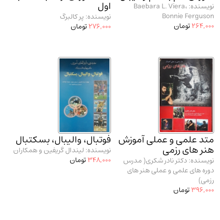
اول
نویسنده: Baebara L. Viera،
مدرسان شریف و انتشارت ارشد کتاب‌های..
(2)
Bonnie Ferguson
نویسنده: پر کالبرگ
دانشگاه پیامـ نور
(10)
264,000
تومان
276,000
تومان
متد علمی و عملی آموزش
فوتبال، والیبال، بسکتبال
هنر های رزمی
نویسنده: لیندال گریفین و همکاران
348,000
تومان
نویسنده: دکتر نادر شکری( مدرس
دوره‌ های علمی و عملی هنر های
رزمی)
396,000
تومان