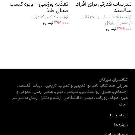
تمرینات قدرتی برای افراد
تغذیه ورزشی - ویژه کسب
سالمند
مدال طلا
نویسنده: واین ال. وست کات،
نویسنده: گلن کاردول
توماس آر. بایکل
396,000
تومان
324,000
تومان
کتابسرای هیرکان
هزاران جلد کتاب نادر، نو، قدیمی و کمیاب، تاریخی، ادبیات، فلسفه،
اجتماعی، هنری، روانشناسی، سیاسی، دینی، علمی، رمان، عمومی و
غیره، مجله، روزنامه، درسی، دانشگاهی، ارشد و دکترا، ارسال به سراسر
ایران
ارتباط با ما
درباره ما
مقررات سایت