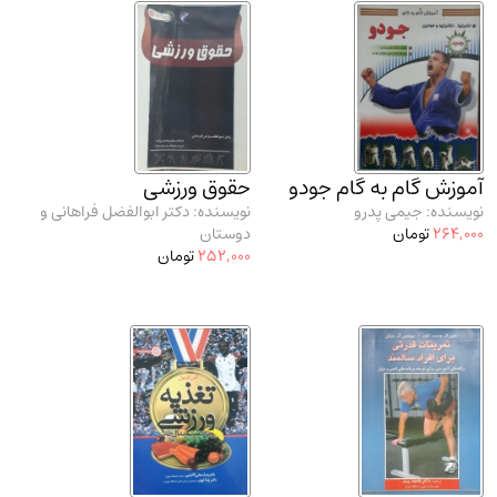
آموزش گام به گام جودو
حقوق ورزشی
نویسنده: جیمی پدرو
نویسنده: دکتر ابوالفضل فراهانی و
264,000
تومان
دوستان
252,000
تومان